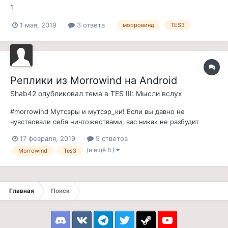
1
1 мая, 2019
3 ответа
морровинд
TES3
Реплики из Morrowind на Android
Shab42
опубликовал тема в
TES III: Мысли вслух
#morrowind Мутсэры и мутсэр_ки! Если вы давно не
чувствовали себя ничтожествами, вас никак не разбудит
вчерашний шторм, либо же вам просто нужен "небольшой
17 февраля, 2019
5 ответов
совет" - предлагаю карманный матюкальник морровинда.
(и ещё 8 )
Morrowind
Tes3
Без смс и регистрации, делался для личного пользования в
решении словесных конфликтов с чуж...
Главная
Поиск