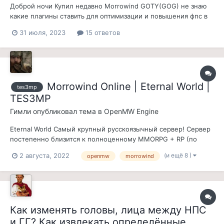
Доброй ночи Купил недавно Morrowind GOTY(GOG) не знаю
какие плагины ставить для оптимизации и повышения фпс в
игре. Если есть кто-то головастый посоветуйте моды или
31 июля, 2023
15 ответов
уже готовую сборку для максимальной оптимизации и
которые не будут конфликтовать с модами установленными
после них. Так...
Morrowind Online | Eternal World |
tes3mp
TES3MP
Гимли
опубликовал тема в
OpenMW Engine
Eternal World Самый крупный русскоязычный сервер! Сервер
постепенно близится к полноценному MMORPG + RP (по
желанию) проекту В сборку входят: 1. Оба официальных
(и ещё 8 )
2 августа, 2022
openmw
morrowind
дополнения - Bloodmoon и Tribunal. 2. Мод Tamriel Rebuilt —
самый масштабный мод на Morrowind, воссоздающий
материковый Мор...
Как изменять головы, лица между НПС
и ГГ? Как извлекать определённые