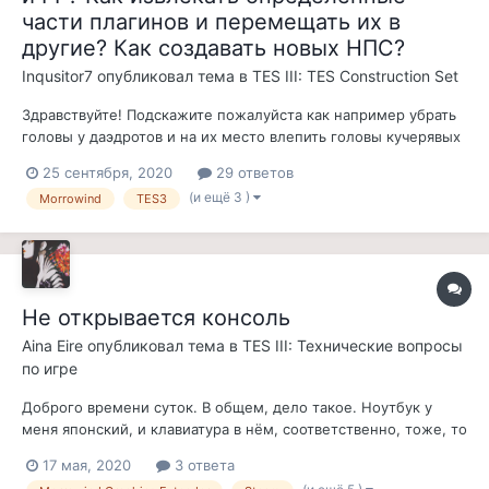
части плагинов и перемещать их в
другие? Как создавать новых НПС?
Inqusitor7
опубликовал тема в
TES III: TES Construction Set
Здравствуйте! Подскажите пожалуйста как например убрать
головы у даэдротов и на их место влепить головы кучерявых
негров, или например крылатым сумракам добавить головы
25 сентября, 2020
29 ответов
гарпий из Готики, не именно из Готики а похожие сделать
(и ещё 3 )
Morrowind
TES3
например самому? И как вообще менять головы НПС и
например создать свою р...
Не открывается консоль
Aina Eire
опубликовал тема в
TES III: Технические вопросы
по игре
Доброго времени суток. В общем, дело такое. Ноутбук у
меня японский, и клавиатура в нём, соответственно, тоже, то
есть клавиши расположены иначе, из-за чего слева от 1 нет
17 мая, 2020
3 ответа
тильды, а есть кнопка смены регистра иероглифов, которую