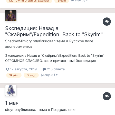
(и ещё 5 )
Morrowind Graphics Extender
Steam
Morrowind никак не хочет распознавать как тильду (сама
тильда, кстати...
Экспедиция: Назад в
"Скайрим"/Expedition: Back to "Skyrim"
ShadowMimicry
опубликовал тема в
Русское поле
экспериментов
Экспедиция: Назад в "Скайрим"/Expedition: Back to "Skyrim"
ОГРОМНОЕ СПАСИБО, всем причастным! Экспедиция
добралась РЕЛИЗА!!! СКАЧАТЬ С чего все началось:
12 августа, 2019
213 ответа
"...товарищи, вопрос: древние нордские руины ака-скайрим,
(и ещё 8 )
Skyrim
Draugr
как по вашему? Где бы на севере Вварденфела можно было
бы в них теоретически пр...
1 мая
steyr
опубликовал тема в
Поздравления