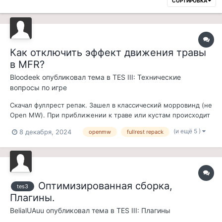
СОРТИРОВКА
Как отключить эффект движения травы
в MFR?
Bloodeek
опубликовал тема в
TES III: Технические
вопросы по игре
Скачал фуллрест репак. Зашел в классический морровинд (не
Open MW). При приближении к траве или кустам происходит
нечто невнятное. Как будто эффект рыбьего глаза на кусты
(и ещё 5 )
8 декабря, 2024
openmw
fullrest repack
накладывается. В списке модов не смог найти какой
конкретно мод за это отвечает. Не критично, но бесит. Кто
знает как это отключи...
Оптимизированная сборка,
tes3
Плагины.
BelialUAuu
опубликовал тема в
TES III: Плагины