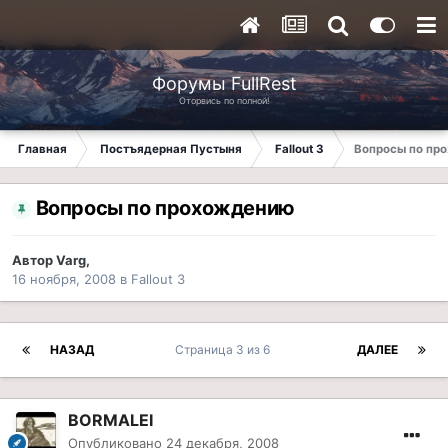
Форумы FullRest
Оторвись по полной!
Главная
Постъядерная Пустыня
Fallout 3
Вопросы по пр
Вопросы по прохождению
Автор
Varg
,
16 ноября, 2008
в
Fallout 3
НАЗАД
Страница 3 из 6
ДАЛЕЕ
BORMALEI
Опубликовано
24 декабря, 2008