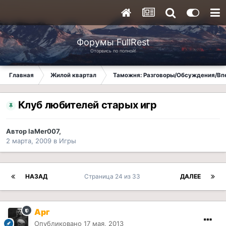
Форумы FullRest
Оторвись по полной!
Главная
Жилой квартал
Таможня: Разговоры/Обсуждения/Вп
Клуб любителей старых игр
Автор
laMer007
,
2 марта, 2009
в
Игры
НАЗАД
Страница 24 из 33
ДАЛЕЕ
Арг
Опубликовано
17 мая, 2013