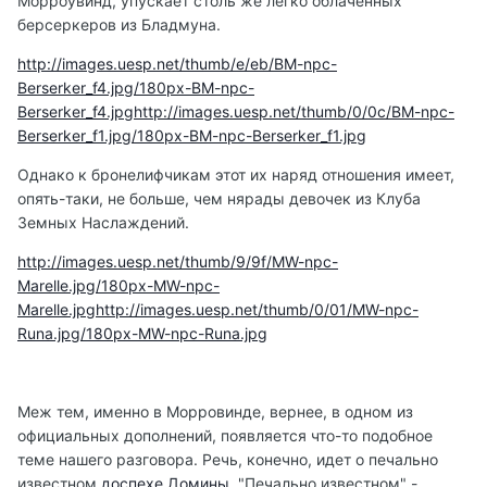
Морроувинд, упускает столь же легко облаченных
берсеркеров из Бладмуна.
http://images.uesp.net/thumb/e/eb/BM-npc-
Berserker_f4.jpg/180px-BM-npc-
Berserker_f4.jpg
http://images.uesp.net/thumb/0/0c/BM-npc-
Berserker_f1.jpg/180px-BM-npc-Berserker_f1.jpg
Однако к бронелифчикам этот их наряд отношения имеет,
опять-таки, не больше, чем нярады девочек из Клуба
Земных Наслаждений.
http://images.uesp.net/thumb/9/9f/MW-npc-
Marelle.jpg/180px-MW-npc-
Marelle.jpg
http://images.uesp.net/thumb/0/01/MW-npc-
Runa.jpg/180px-MW-npc-Runa.jpg
Меж тем, именно в Морровинде, вернее, в одном из
официальных дополнений, появляется что-то подобное
теме нашего разговора. Речь, конечно, идет о печально
известном
доспехе Домины
. "Печально известном" -