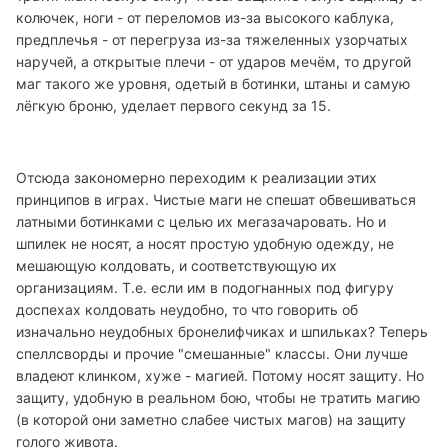
колючек, ноги - от переломов из-за высокого каблука,
предплечья - от перегруза из-за тяжеленных узорчатых
наручей, а открытые плечи - от ударов мечём, то другой
маг такого же уровня, одетый в ботинки, штаны и самую
лёгкую броню, уделает первого секунд за 15.
Отсюда закономерно переходим к реализации этих
принципов в играх. Чистые маги не спешат обвешиваться
латными ботинками с целью их мегазачаровать. Но и
шпилек не носят, а носят простую удобную одежду, не
мешающую колдовать, и соответствующую их
организациям. Т.е. если им в подогнанных под фигуру
доспехах колдовать неудобно, то что говорить об
изначально неудобных бронелифчиках и шпильках? Теперь
спеллсворды и прочие "смешанные" классы. Они лучше
владеют клинком, хуже - магией. Потому носят защиту. Но
защиту, удобную в реальном бою, чтобы не тратить магию
(в которой они заметно слабее чистых магов) на защиту
голого живота.