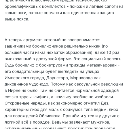
бронелифчиковых комплектов - поножи и латные сапоги на
голые ноги, латные перчатки как единственная защита
выше пояса.
А теперь аргумент, который не воспринимается
защитниками бронелифчиков решительно никак (по
большей части из-за нехватки образования), даже 10 раз
высказанный в доступной форме. Это социальный аспект.
Будь бронелиф с бронетрусами трижды мегазачарован -
его обладательница будет выглядеть на улицах
Имперского города, Даунстара, Морнхолда как
диковинное чудо-юдо. Потому как сексуальной революции
в Нирне не было. Там не считается нормальной одеждой
связка трусы+лифчик, а шпильку вообще не изобрели.
Откровеные наряды, как закономерно отметил Дез,
характерны либо для малых социумов типа ведьм, либо
для порождений Обливиона. При чём и у тех и у других с
логикой всё в порядке. Ведьмы завлекают мужиков,
соблазнительницы соблазняют, проститутки продаются,