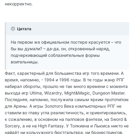
некорректно.
Цитата
На первом же официальном постере красуется – что
бы вы думали? – да-да, он, откровенный наряд,
подчеркивающий соблазнительные формы
воительницы.
Факт, характерный для большинства игр того времени. А
время, напомню, - 1994 и 1996 годы. В те годы жанр РПГ
набирал обороты, прошло не так много времени с момента
выхода игр Ultima, Wizardry, Might&Magic, Dungeon Master.
Последняя, напомню, послужила самым ярким прототипом
для Арены. А игры Золотого Века компьютерных РПГ не
ставили во главу угла реалистичность, и ориентировались,
к сожалению, в основном на палповое фэнтези, на Sword &
Sorcery, а не на High Fantasy. У Толкиена и Льюиса никто не
найдёт ни кольчужного бюстгальтера, ни бронестрингов.