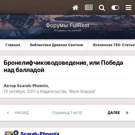
Форумы FullRest
Оторвись по полной!
Главная
Библиотека Древних Свитков
Вселенная TES: Стать
Бронелифчиководоведение, или Победа
над балладой
Автор
Scarab-Phoenix
,
13 октября, 2011
в
Издательство "Воля Марука"
НАЗАД
Страница 1 из 10
ДАЛЕЕ
Scarab-Phoenix