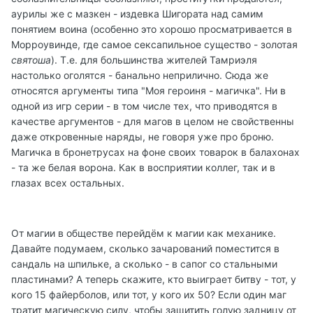
аурилы же с мазкен - издевка Шигората над самим
понятием воина (особенно это хорошо просматривается в
Морроувинде, где самое сексапильное существо - золотая
святоша
). Т.е. для большинства жителей Тамриэля
настолько оголятся - банально неприлично. Сюда же
относятся аргументы типа "Моя героиня - магичка". Ни в
одной из игр серии - в том числе тех, что приводятся в
качестве аргументов - для магов в целом не свойственны
даже откровенные наряды, не говоря уже про броню.
Магичка в бронетрусах на фоне своих товарок в балахонах
- та же белая ворона. Как в восприятии коллег, так и в
глазах всех остальных.
От магии в обществе перейдём к магии как механике.
Давайте подумаем, сколько зачарований поместится в
сандаль на шпильке, а сколько - в сапог со стальными
пластинами? А теперь скажите, кто выиграет битву - тот, у
кого 15 файерболов, или тот, у кого их 50? Если один маг
тратит магическую силу, чтобы защитить голую задницу от