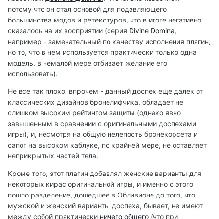
потому что он стал основой для подавляющего
большинства модов и ретекстуров, что в итоге негативно
сказалось на их восприятии (серия
Divine Domina
,
например - замечательный по качеству исполнения плагин,
но то, что в нем используется практически только одна
модель, в немалой мере отбивает желание его
использовать).
Не все так плохо, впрочем - данный доспех еще далек от
классических дизайнов бронелифчика, обладает не
слишком высоким рейтингом защиты (однако явно
завышенным в сравнении с оригинальными доспехами
игры), и, несмотря на общую нелепость бронекорсета и
сапог на высоком каблуке, по крайней мере, не оставляет
неприкрытых частей тела.
Кроме того, этот плагин добавлял женские варианты для
некоторых кирас оригинальной игры, и именно с этого
пошло разделение, дошедшее в Обливионе до того, что
мужской и женский варианты доспеха, бывает, не имеют
между собой практически
ничего
общего
(что при