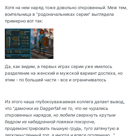
Хотя на нем наряд тоже довольно откровенный. Меж тем,
воительница в "родоначальниках серии" выглядела
примерно вот так:
Да, как видим, в первых играх серии уже имелось
разделение на женский и мужской вариант доспеха, но
этим - по большей части - все и ограничивалось
Из этого наша глубокоуважаемая коллега делает вывод,
что "
дамочки из Daggerfall не то, что не чурались
откровенных нарядов, но любили сверкнуть крутым
бедром из набедренной повязки покороче,
продемонстрировать пышную грудь, туго затянутую в
легкомысленный топ, а иногда и вовсе оголенную...
".