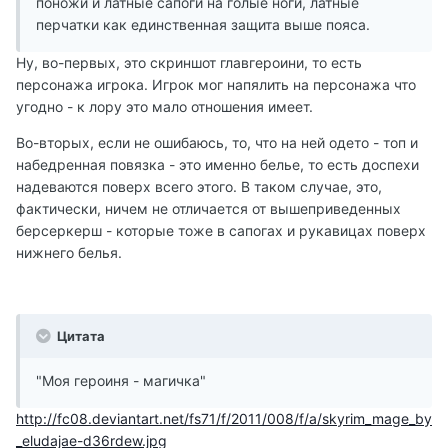
поножи и латные сапоги на голые ноги, латные
перчатки как единственная защита выше пояса.
Ну, во-первых, это скриншот главгероини, то есть
персонажа игрока. Игрок мог напялить на персонажа что
угодно - к лору это мало отношения имеет.
Во-вторых, если не ошибаюсь, то, что на ней одето - топ и
набедренная повязка - это именно белье, то есть доспехи
надеваются поверх всего этого. В таком случае, это,
фактически, ничем не отличается от вышеприведенных
берсеркерш - которые тоже в сапогах и рукавицах поверх
нижнего белья.
Цитата
"Моя героиня - магичка"
http://fc08.deviantart.net/fs71/f/2011/008/f/a/skyrim_mage_by
_eludajae-d36rdew.jpg