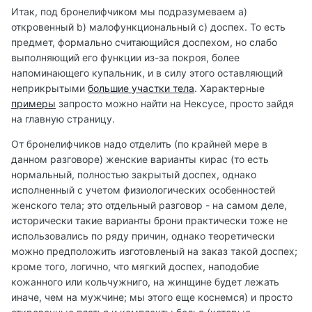
Итак, под бронелифчиком мы подразумеваем a)
откровенный b) малофункциональный c) доспех. То есть
предмет, формально считающийся доспехом, но слабо
выполняющий его функции из-за покроя, более
напоминающего купальник, и в силу этого оставляющий
неприкрытыми
большие участки тела
. Характерные
примеры
запросто можно найти на Нексусе, просто зайдя
на главную страницу.
От бронелифчиков надо отделить (по крайней мере в
данном разговоре) женские варианты кирас (то есть
нормальный, полностью закрытый доспех, однако
исполненный с учетом физиологических особенностей
женского тела; это отдельный разговор - на самом деле,
исторически такие варианты брони практически тоже не
использовались по ряду причин, однако теоретически
можно предположить изготовленый на заказ такой доспех;
кроме того, логично, что мягкий доспех, наподобие
кожанного или кольчужниго, на жинщине будет лежать
иначе, чем на мужчине; мы этого еще коснемся) и просто