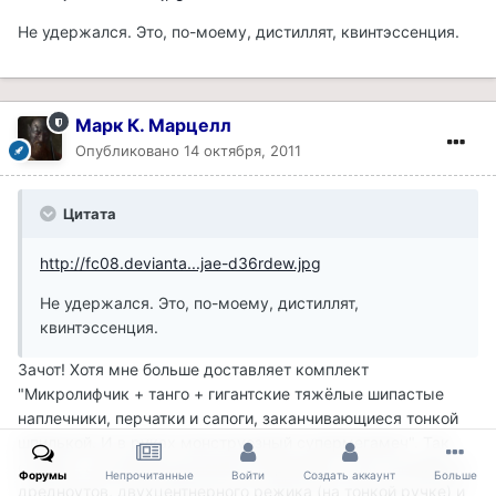
Не удержался. Это, по-моему, дистиллят, квинтэссенция.
Марк К. Марцелл
Опубликовано
14 октября, 2011
Цитата
http://fc08.devianta...jae-d36rdew.jpg
Не удержался. Это, по-моему, дистиллят,
квинтэссенция.
Зачот! Хотя мне больше доставляет комплект
"Микролифчик + танго + гигантские тяжёлые шипастые
наплечники, перчатки и сапоги, заканчивающиеся тонкой
шпилькой. И в руках монструозный супермегамеч". Так
сказать, сочетание доспехов из броневых плит английских
Форумы
Непрочитанные
Войти
Создать аккаунт
Больше
дредноутов, двухцентнерного режика (на тонкой ручке) и