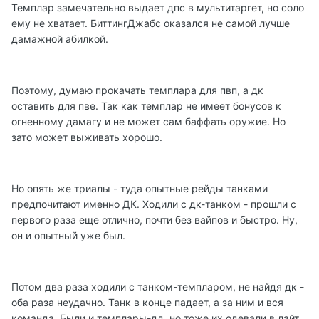
Темплар замечательно выдает дпс в мультитаргет, но соло
ему не хватает. БиттингДжабс оказался не самой лучше
дамажной абилкой.
Поэтому, думаю прокачать темплара для пвп, а дк
оставить для пве. Так как темплар не имеет бонусов к
огненному дамагу и не может сам баффать оружие. Но
зато может выживать хорошо.
Но опять же триалы - туда опытные рейды танками
предпочитают именно ДК. Ходили с дк-танком - прошли с
первого раза еще отлично, почти без вайпов и быстро. Ну,
он и опытный уже был.
Потом два раза ходили с танком-темпларом, не найдя дк -
оба раза неудачно. Танк в конце падает, а за ним и вся
команда. Были и темплары-дд, но тоже их одевали в лайт,