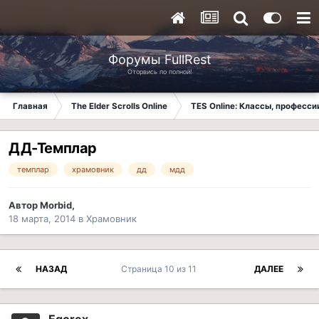
Форумы FullRest
Оторвись по полной!
Главная
The Elder Scrolls Online
TES Online: Классы, професси
ДД-Темплар
темплар
храмовник
дд
мдд
Автор
Morbid
,
18 марта, 2014
в
Храмовник
НАЗАД
Страница 10 из 11
ДАЛЕЕ