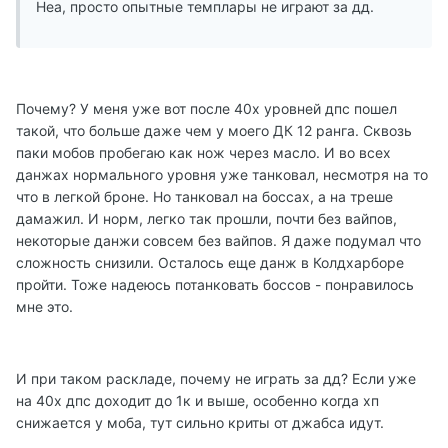
Неа, просто опытные темплары не играют за дд.
Почему? У меня уже вот после 40х уровней дпс пошел
такой, что больше даже чем у моего ДК 12 ранга. Сквозь
паки мобов пробегаю как нож через масло. И во всех
данжах нормального уровня уже танковал, несмотря на то
что в легкой броне. Но танковал на боссах, а на треше
дамажил. И норм, легко так прошли, почти без вайпов,
некоторые данжи совсем без вайпов. Я даже подумал что
сложность снизили. Осталось еще данж в Колдхарборе
пройти. Тоже надеюсь потанковать боссов - понравилось
мне это.
И при таком раскладе, почему не играть за дд? Если уже
на 40х дпс доходит до 1к и выше, особенно когда хп
снижается у моба, тут сильно криты от джабса идут.