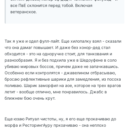
все ПвЕ склонится перед тобой. Включая
ветеранское.
Так я уже и одел фулл-лайт. Еще хилопалку взял - сказали
что она дамаг повышает. И даже без хонор-дед стал
обходится - это на одноручке стоит, для танкования и
разнообразия. Я и без подхила уже в Шедоуфене в соло
убиваю мировых боссов, причем даже не запачкавшись.
Особенно если контролятся - джавелином отбрасываю,
бросаю рефлективные шарики для замедления, из посоха
поливаю. Шарик заморфил на аое, которое на трех врагов
летит - вообще отлично, мне понравилось. Джабс в
ближнем бою очень крут.
Еще юзаю Ритуал чистоты, ну, я его еще прокачиваю до
морфа и РесторингАуру пркоачиваю - она неплохо