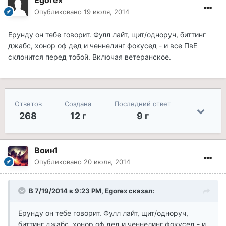
Egorex
Опубликовано
19 июля, 2014
Ерунду он тебе говорит. Фулл лайт, щит/одноруч, биттинг
джабс, хонор оф дед и ченнелинг фокусед - и все ПвЕ
склонится перед тобой. Включая ветеранское.
Ответов
Создана
Последний ответ
268
12 г
9 г
Воин1
Опубликовано
20 июля, 2014
В 7/19/2014 в 9:23 PM, Egorex сказал:
Ерунду он тебе говорит. Фулл лайт, щит/одноруч,
биттинг джабс, хонор оф дед и ченнелинг фокусед - и