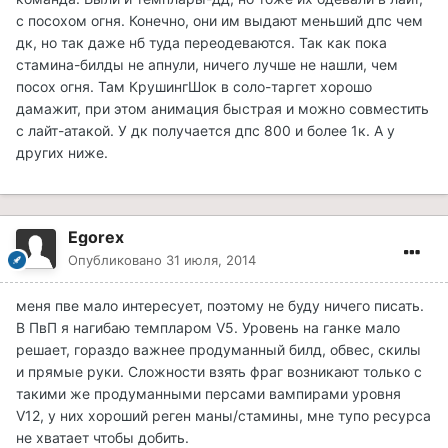
с посохом огня. Конечно, они им выдают меньший дпс чем
дк, но так даже нб туда переодеваются. Так как пока
стамина-билды не апнули, ничего лучше не нашли, чем
посох огня. Там КрушингШок в соло-таргет хорошо
дамажит, при этом анимация быстрая и можно совместить
с лайт-атакой. У дк получается дпс 800 и более 1к. А у
других ниже.
Egorex
Опубликовано
31 июля, 2014
меня пве мало интересует, поэтому не буду ничего писать.
В ПвП я нагибаю темпларом V5. Уровень на ганке мало
решает, гораздо важнее продуманный билд, обвес, скилы
и прямые руки. Сложности взять фраг возникают только с
такими же продуманными персами вампирами уровня
V12, у них хороший реген маны/стамины, мне тупо ресурса
не хватает чтобы добить.