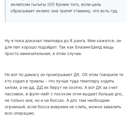
эклипсом гыгыгы ))))) Кроме того, если цель
сбрасывает эклипс она тратит стамину, что есть гуд.
Ну я пока докачал темплара до 8 ранга. Мне кажется, он
для пвп хорошо подойдет. Так как БлазингШилд вещь
просто замечательная, в этом случае.
Но вот по дамагу он проигрывает ДК. Об этом говорили те
кто ходил в триалы - что лучше туда темплару ходить
хилом, а не дд. ДД их берут не охотно. А вот ДК за счет
пассивок, в фулл-лайт с посохом огня выдает больше дпс,
не только аое, но и на боссах. А дпс там необходим
огромный, если босса вовремя не слить, можно завалить
всю операцию.