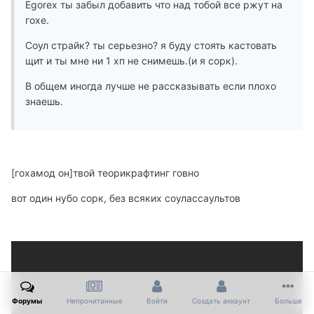
Egorex ты забыл добавить что над тобой все ржут на
гохе.
Соул страйк? ты серьезно? я буду стоять кастовать
щит и ты мне ни 1 хп не снимешь.(и я сорк).
В общем иногда лучше не рассказывать если плохо
знаешь.
[гохамод он]твой теорикрафтинг говно
вот один нубо сорк, без всяких соулассаультов
Форумы
Непрочитанные
Войти
Создать аккаунт
Больше