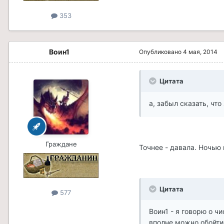
353
Воин1
Опубликовано
4 мая, 2014
Цитата
а, забыл сказать, чт
Граждане
Точнее - давала. Ночью 
Цитата
577
Воин1 - я говорю о чи
вполне можно обойтис