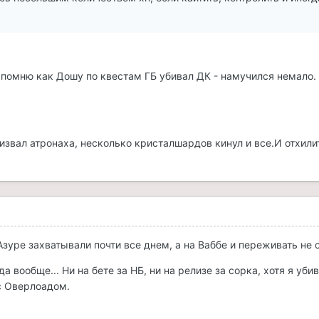
т помню как Дошу по квестам ГБ убивал ДК - намучился немало.
ризвал атронаха, несколько кристалшардов кинул и все.И отхили
Азуре захватывали почти все днем, а на Ваббе и переживать не с
а вообще... Ни на бете за НБ, ни на релизе за сорка, хотя я уби
с Оверлоадом.