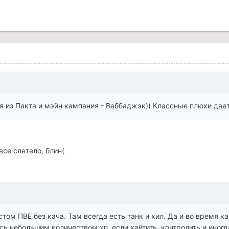
о я из Пакта и мэйн кампания - Ваббаджэк)) Классные плюхи дае
все слетело, блин(
стом ПВЕ без кача. Там всегда есть танк и хил. Да и во время к
ь небольшим количеством хп, если кайтить, контролить и иногд