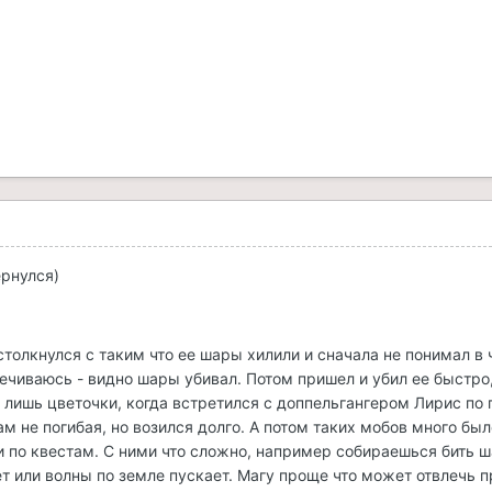
ернулся)
столкнулся с таким что ее шары хилили и сначала не понимал в 
ечиваюсь - видно шары убивал. Потом пришел и убил ее быстро,
о лишь цветочки, когда встретился с доппельгангером Лирис по
ам не погибая, но возился долго. А потом таких мобов много был
 по квестам. С ними что сложно, например собираешься бить ш
ет или волны по земле пускает. Магу проще что может отвлечь 