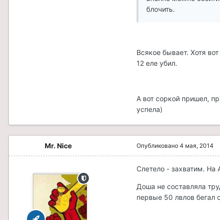
блочить.
Всякое бывает. Хотя во
12 еле убил.
А вот соркой пришел, п
успела)
Mr. Nice
Опубликовано
4 мая, 2014
Слетело - захватим. На 
Доша не составляла труд
первые 50 лвлов бегал 