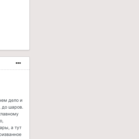
чем дело и
 до шаров.
 главному
о,
ары, а тут
призванное