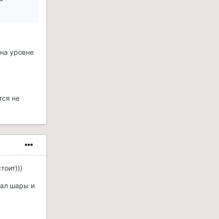
 на уровне
тся не
тоит)))
вал шары и