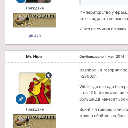
Граждане
Императорство у фракц
что - тогда это не пока
И это не считая плюшек 
440
Mr. Nice
Опубликовано
4 мая, 2014
trashbox - я говорил п
~2800хп.
Witar - до выхода был р
~ на 10%. Хп важно, но 
больше дд нанесет урон
Граждане
Воин1 - я говорю о чист
можно обойтись небольш