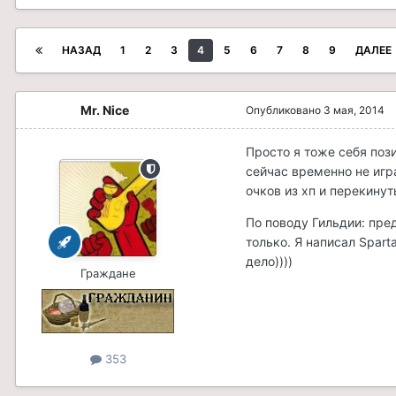
НАЗАД
1
2
3
4
5
6
7
8
9
ДАЛЕЕ
Mr. Nice
Опубликовано
3 мая, 2014
Просто я тоже себя поз
сейчас временно не игр
очков из хп и перекинут
По поводу Гильдии: пред
только. Я написал Spart
дело))))
Граждане
353