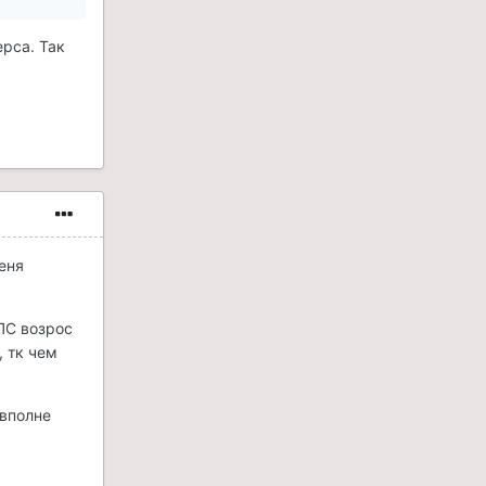
рса. Так
еня
ДПС возрос
, тк чем
 вполне