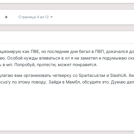
Страница 4 из 12
иционирую как ПВЕ, но последние дни бегал в ПВП, докачался до
аю. Особой нужды вливаться в хп я не заметил и подумываю ск
ь в мп. Попробуй, протести, может понравится.
лагаю вам организовать четверку со Spartacus'ом и SlashUA. Хи
acus'у по этому поводу. Зайди в Мамбл, обсудите это. Думаю де