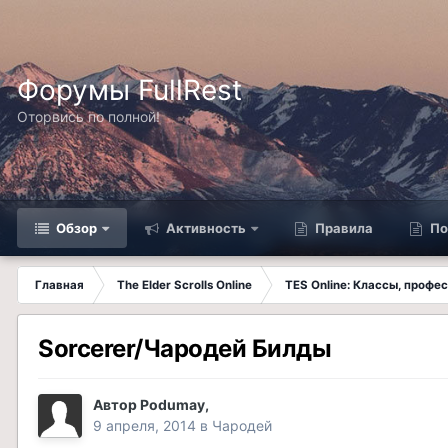
Форумы FullRest
Оторвись по полной!
Обзор
Активность
Правила
По
Главная
The Elder Scrolls Online
TES Online: Классы, профе
Sorcerer/Чародей Билды
Автор
Podumay
,
9 апреля, 2014
в
Чародей