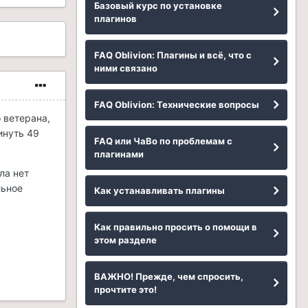
Базовый курс по установке
плагинов
FAQ Oblivion: Плагины и всё, что с
ними связано
FAQ Oblivion: Технические вопросы
 ветерана,
инуть 49
FAQ или ЧаВо по проблемам с
плагинами
ла нет
льное
Как устанавливать плагины
Как правильно просить о помощи в
этом разделе
ВАЖНО! Прежде, чем спросить,
прочтите это!