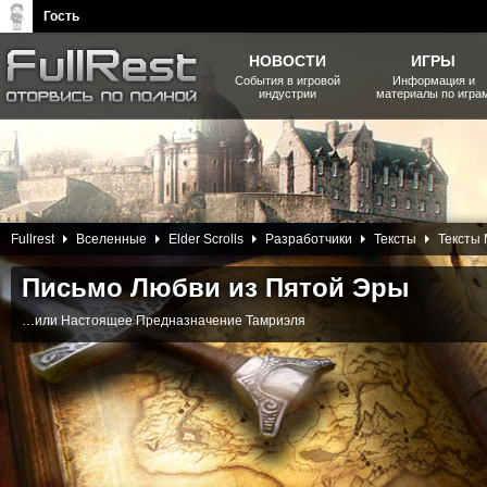
Гость
НОВОСТИ
ИГРЫ
События в игровой
Информация и
индустрии
материалы по игра
The Elder Scrolls, Fallout,
Bethesda Softworks - статьи,
новости, дополнения
24 Января 2013
Fullrest
Вселенные
Elder Scrolls
Разработчики
Тексты
Тексты
Письмо Любви из Пятой Эры
…или Настоящее Предназначение Тамриэля