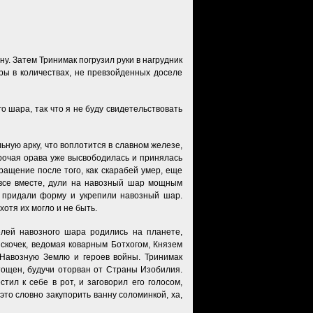
у. Затем Тринимак погрузил руки в нагрудник
ы в количествах, не превзойденных доселе
о шара, так что я не буду свидетельствовать
ьную арку, что воплотится в славном железе,
прочая орава уже высвободилась и принялась
ращение после того, как скарабей умер, еще
у все вместе, дули на навозный шар мощным
у придали форму и укрепили навозный шар.
хотя их могло и не быть.
елей навозного шара родились на планете,
ыскочек, ведомая коварным Ботхогом, Князем
 Навозную Землю и героев войны. Тринимак
стощен, будучи оторван от Страны Изобилия.
тил к себе в рот, и заговорил его голосом,
то словно закупорить ванну соломинкой, ха,