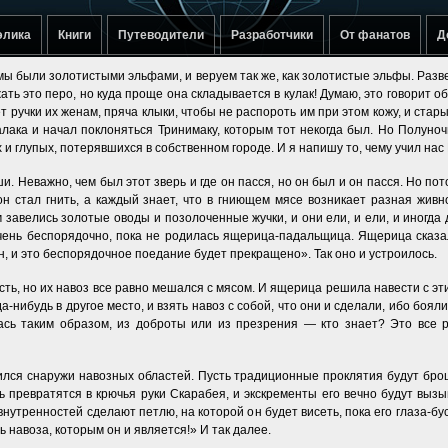
элика
Книги
Путеводители
Разработчики
От фанатов
Д
о мы были золотистыми эльфами, и веруем так же, как золотистые эльфы. Раз
ать это перо, но куда проще она складывается в кулак! Думаю, это говорит о
 ручки их женам, пряча клыки, чтобы не распороть им при этом кожу, и ста
алака и начал поклоняться Тринимаку, которым тот некогда был. Но Полуноч
 и глупых, потерявшихся в собственном городе. И я напишу то, чему учил нас
. Неважно, чем был этот зверь и где он пасся, но он был и он пасся. Но пото
он стал гнить, а каждый знает, что в гниющем мясе возникает разная жив
м завелись золотые оводы и позолоченные жучки, и они ели, и ели, и иногда 
очень беспорядочно, пока не родилась ящерица-падальщица. Ящерица сказал
ин, и это беспорядочное поедание будет прекращено». Так оно и устроилось.
ть, но их навоз все равно мешался с мясом. И ящерица решила навести с эти
а-нибудь в другое место, и взять навоз с собой, что они и сделали, ибо б
ась таким образом, из доброты или из презрения — кто знает? Это все р
ился снаружи навозных областей. Пусть традиционные проклятия будут брош
ь превратятся в крючья руки Скарабея, и экскременты его вечно будут вызы
внутренностей сделают петлю, на которой он будет висеть, пока его глаза-бу
 навоза, которым он и является!» И так далее.