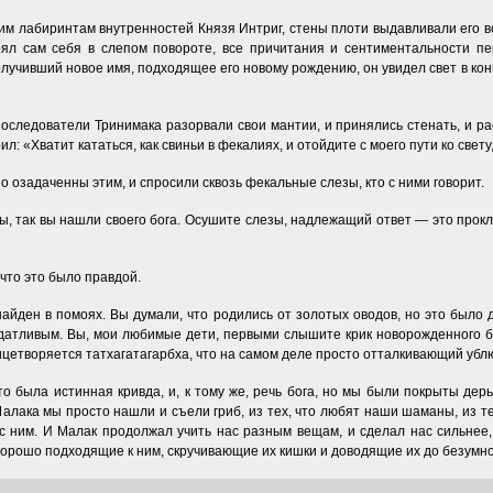
ким лабиринтам внутренностей Князя Интриг, стены плоти выдавливали его вс
рял сам себя в слепом повороте, все причитания и сентиментальности п
получивший новое имя, подходящее его новому рождению, он увидел свет в к
 последователи Тринимака разорвали свои мантии, и принялись стенать, и ра
ил: «Хватит кататься, как свиньи в фекалиях, и отойдите с моего пути ко свету
озадаченны этим, и спросили сквозь фекальные слезы, кто с ними говорит.
ы, так вы нашли своего бога. Осушите слезы, надлежащий ответ — это про
 что это было правдой.
айден в помоях. Вы думали, что родились от золотых оводов, но это было д
датливым. Вы, мои любимые дети, первыми слышите крик новорожденного бо
етворяется татхагатагарбха, что на самом деле просто отталкивающий ублюд
то была истинная кривда, и, к тому же, речь бога, но мы были покрыты дерь
 Малака мы просто нашли и съели гриб, из тех, что любят наши шаманы, из т
с ним. И Малак продолжал учить нас разным вещам, и сделал нас сильнее, 
 хорошо подходящие к ним, скручивающие их кишки и доводящие их до безумно