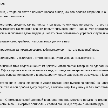
рьмо.
и, и тогда он скатал немного навоза в шар, как это делают скарабеи, и он к
ир мертвого мяса.
го мира увидели, как на них катится шар, но они еще не знали, что это т
му моменту, как мошки и блошки попытались остановить шар, он уже прокатил
 мошки и блошки и даже ящерица щепетильно попытались убраться с пути, и не
навая свою крайнюю глупость, когда увязли в нем.
, продолжая заниматься своим любимым делом — катать навозный шар.
елов мира, и свалился в ничто, оставив куски мяса летать в пустоте.
любивший тихо сидеть с набитым брюхом, читая свитки, которые он сделал из
о. Сфокусировав всю свою волю на еде, что еще переваривалась в его кишка
мо основание навозного шара содрогнулось, и шар завихлял, кружась, и Мэгги
трявшие в навозном шаре, в ужасе кружащиеся вместе со сферой из навоза
я, так как он пробил дыру обратно, в мясной мир. Но у них у и без того хв
!
н. С помощью своей длинной шеи, она подняла могучего предка по имени Т
 его было — смерть и погибель, и сдавил его шею, и отрубил клинками руки.