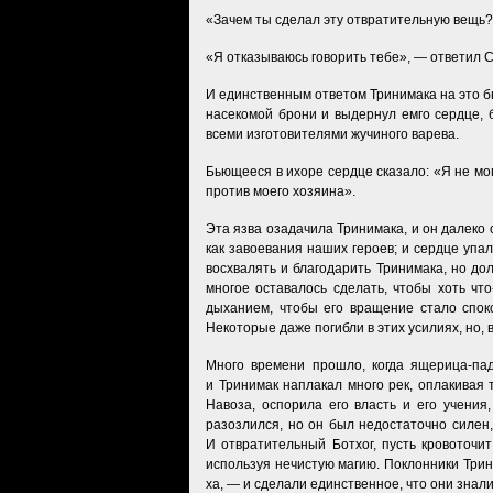
«Зачем ты сделал эту отвратительную вещь?
«Я отказываюсь говорить тебе», — ответил 
И единственным ответом Тринимака на это бы
насекомой брони и выдернул емго сердце,
всеми изготовителями жучиного варева.
Бьющееся в ихоре сердце сказало: «Я не мог
против моего хозяина».
Эта язва озадачила Тринимака, и он далеко 
как завоевания наших героев; и сердце упа
восхвалять и благодарить Тринимака, но до
многое оставалось сделать, чтобы хоть чт
дыханием, чтобы его вращение стало спок
Некоторые даже погибли в этих усилиях, но, 
Много времени прошло, когда ящерица-пад
и Тринимак наплакал много рек, оплакивая 
Навоза, оспорила его власть и его учени
разозлился, но он был недостаточно силен,
И отвратительный Ботхог, пусть кровоточит
используя нечистую магию. Поклонники Трин
ха, — и сделали единственное, что они знал