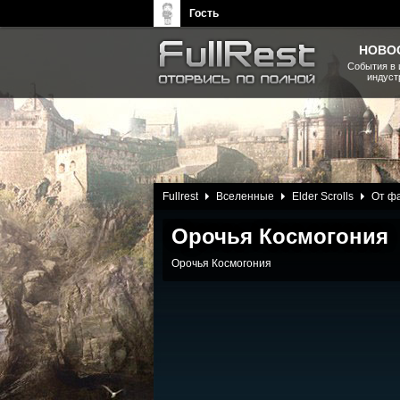
Гость
НОВО
События в 
индуст
The Elder Scrolls, Fallout,
Bethesda Softworks - статьи,
новости, дополнения
27 Января 2013
Fullrest
Вселенные
Elder Scrolls
От ф
Орочья Космогония
Орочья Космогония