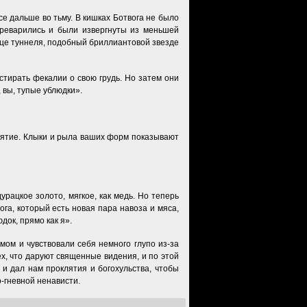
е дальше во тьму. В кишках Ботвога не было
ереварились и были извергнуты из меньшей
онце туннеля, подобный бриллиантовой звезде
стирать фекалии о свою грудь. Но затем они
, вы, тупые ублюдки».
клятие. Клыки и рыла ваших форм показывают
урацкое золото, мягкое, как медь. Но теперь
га, который есть новая пара навоза и мяса,
ок, прямо как я».
мом и чувствовали себя немного глупо из-за
ех, что даруют священные видения, и по этой
и дал нам проклятия и богохульства, чтобы
-гневной ненависти.