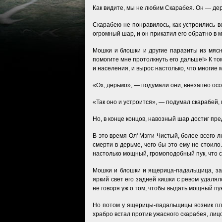
Как видите, мы не любим Скарабея. Он — де
Скарабею не понравилось, как устроились вещ
огромный шар, и он прикатил его обратно в м
Мошки и блошки и другие паразиты из мясно
помогите мне протолкнуть его дальше!» К то
и населения, и вырос настолько, что многие
«Ох, дерьмо», — подумали они, внезапно осоз
«Так оно и устроится», — подумал скарабей
Но, в конце концов, навозный шар достиг пред
В это время Ол' Мэгги Чистый, более всего 
смерти в дерьме, чего бы это ему не стоил
настолько мощный, громоподобный пук, что са
Мошки и блошки и ящерица-падальщица, зас
яркий свет его задней кишки с ревом удалялс
не говоря уж о том, чтобы выдать мощный пук
Но потом у ящерицы-падальщицы возник пла
храбро встал против ужасного скарабея, лицо