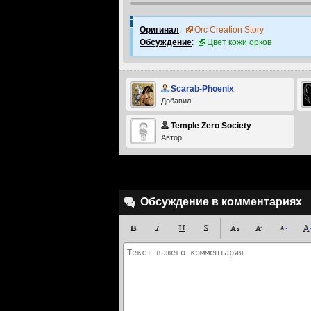
Оригинал
:
Orc Creation Story
Обсуждение
:
Цвет кожи орков
Scarab-Phoenix
Добавил
Temple Zero Society
Автор
Обсуждение в комментариях