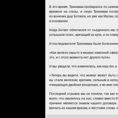
В это время, Тринимак пробирался по склиз
времени на слезы, и скоро Тринимак поте
из вонючих дыр Ботвога, но уже как Малак, 
в основании.
Когда Ботвог облегчился от съеденного им,
услышали голос, кричащий из кучи, и он говор
И последователи Тринимака были болезненно 
«Как железо скрыто в кишках навозной сфер
это, и с этого момента нет другого пути».
И мы увидели, что изменились, как наш бог, и
«Теперь вы видите, что жемчуг может быть н
вы стали железом; крепким, сильным и непо
очищающая двойная концепция, и во мне олиц
Последний отрывок мы не поняли, так как э
всего, что свалилось на нас, словно вместо
причине являются знаком нашего договора 
кричать их нашим врагам, и жестокие слова,