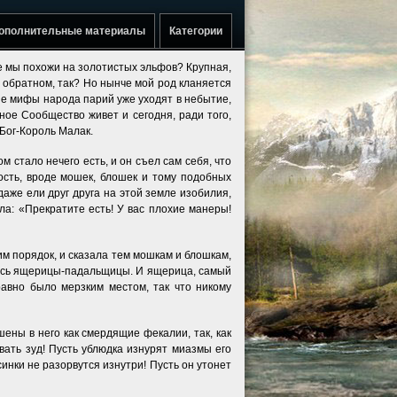
ополнительные материалы
Категории
ве мы похожи на золотистых эльфов? Крупная,
б обратном, так? Но нынче мой род кланяется
рые мифы народа парий уже уходят в небытие,
ное Сообщество живет и сегодня, ради того,
 Бог-Король Малак.
м стало нечего есть, и он съел сам себя, что
ность, вроде мошек, блошек и тому подобных
даже ели друг друга на этой земле изобилия,
а: «Прекратите есть! У вас плохие манеры!
м порядок, и сказала тем мошкам и блошкам,
оялись ящерицы-падальщицы. И ящерица, самый
авно было мерзким местом, так что никому
ены в него как смердящие фекалии, так, как
вать зуд! Пусть ублюдка изнурят миазмы его
синки не разорвутся изнутри! Пусть он утонет