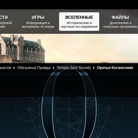
СТИ
ИГРЫ
ВСЕЛЕННЫЕ
ФАЙЛЫ
игровой
Информация и
Исторические и
Дополнения и
рии
материалы по играм
научные исследования
полезные программы
анатов
Обезьянья Правда
Temple Zero Society
Орочья Космогония