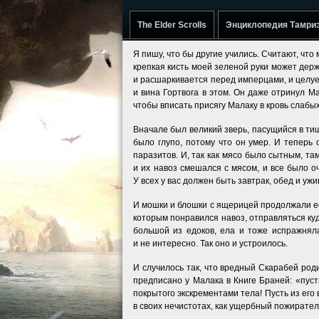
The Elder Scrolls
Энциклопедия Тамри
Я пишу, что бы другие учились. Считают, чт
крепкая кисть моей зеленой руки может держ
и расшаркивается перед имперцами, и целует
и вина Гортвога в этом. Он даже отринул М
чтобы вписать присягу Малаку в кровь слабых
Вначале был великий зверь, пасущийся в тиши
было глупо, потому что он умер. И теперь 
паразитов. И, так как мясо было сытным, та
и их навоз смешался с мясом, и все было 
У всех у вас должен быть завтрак, обед и уж
И мошки и блошки с ящерицей продолжали ес
которым понравился навоз, отправляться куд
большой из едоков, ела и тоже испражнял
и не интересно. Так оно и устроилось.
И случилось так, что вредный Скарабей род
предписано у Малака в Книге Браней: «пуст
покрытого экскрементами тела! Пусть из его 
в своих нечистотах, как ущербный пожиратель