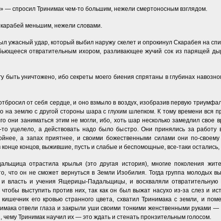
» — спросил Тринимак чем-то большим, нежели смертоносным взглядом.
Скарабей меньшим, нежели словами.
л ужасный удар, который выбил наружу скелет и опрокинул Скарабея на спин
 бьющееся отвратительным ихором, разливающее жучий сок из парящей дыр
у быть уничтожено, ибо секреты моего биения спрятаны в глубинах навозног
отбросил от себя сердце, и оно взмыло в воздух, изобразив первую триумфал
ло на землю с другой стороны шара с глухим шлепком. К тому времени вся 
лго они заниматься этим не могли, ибо, хоть шар несколько замедлил свое в
о-то уцелело, а действовать надо было быстро. Они принялись за работ
ойнее, а запах приятнее, и своими божественными силами они по-своем
в конце концов, выжившие, пусть и слабые и беспомощные, все-таки остались, 
альщица отрастила крылья (это другая история), многие поколения жит
то, что он не сможет вернуться в Земли Изобилия. Тогда группа молодых в
я, и власть и учения Ящерицы-Падальщицы, и восхваляли отвратительную
 чтобы выступить против них, так как он был выжат насухо из-за слез и и
 кишечник его кровью странного цвета, схватил Тринимака с земли, и помес
имака отвели глаза и закрыли уши своими тонкими женственными руками — э
и, чему Тринимак научил их — это ждать и стенать пронзительным голосом.