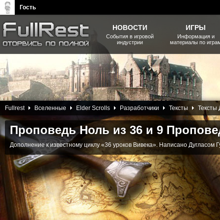
Гость
НОВОСТИ
ИГРЫ
События в игровой
Информация и
индустрии
материалы по игра
The Elder Scrolls, Fallout,
Bethesda Softworks - статьи,
новости, дополнения
18 Января 2013
Fullrest
Вселенные
Elder Scrolls
Разработчики
Тексты
Тексты 
Проповедь Ноль из 36 и 9 Пропове
Дополнение к известному циклу «36 уроков Вивека». Написано Дугласом 