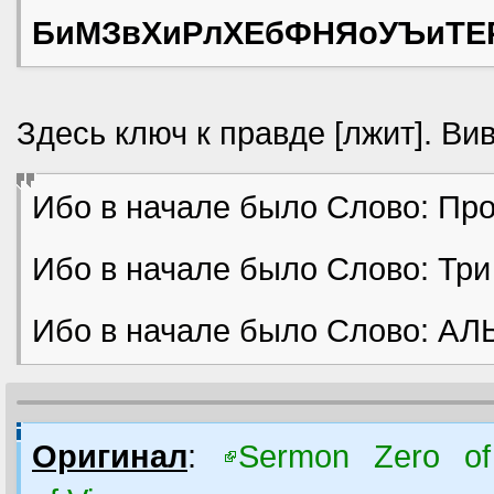
БиМЗвХиРлХЕбФНЯоУЪиТ
Здесь ключ к правде [лжит]. Ви
Ибо в начале было Слово: Пр
Ибо в начале было Слово: Три
Ибо в начале было Слово: А
Оригинал
:
Sermon Zero of 