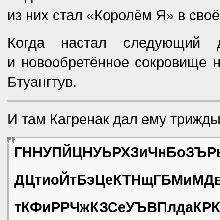
из них стал «Королём Я» в сво
Когда настал следующий 
и новообретённое сокровище н
Бтуангтув.
И там Кагренак дал ему трижды
ГННУПЙЦНУЬРХЗиЧнБоЗЪР
ДЦтиоЙтБэЦеКТНщГБМиМД
тКФиРРЧжКЗСеУЪВПлдаК