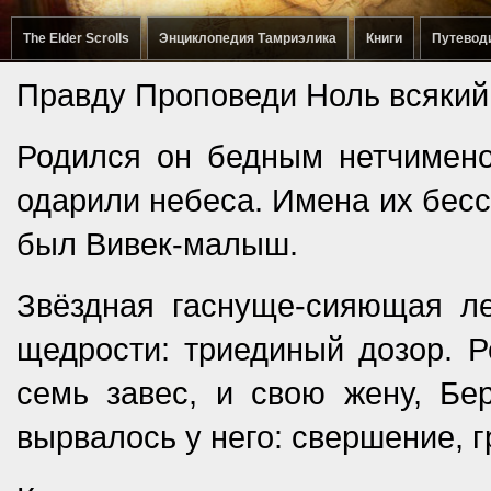
The Elder Scrolls
Энциклопедия Тамриэлика
Книги
Путевод
Правду Проповеди Ноль всякий 
Родился он бедным нетчимен
одарили небеса. Имена их бесс
был Вивек-малыш.
Звёздная гаснуще-сияющая ле
щедрости: триединый дозор. Р
семь завес, и свою жену, Бе
вырвалось у него: свершение, 