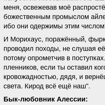
меня, освежевав моё распростё
божественным промыслом айлеи
ибо они одержимы этим числом
И Морихаус, поражённый, фыркн
проводил походы, не слушая её 
потому опрометчив в поступках
пленников, если ты оставил ког
кровожадностью, дядя, и вернё
света. Кирод всё ещё наш".
Бык-любовник Алессии: