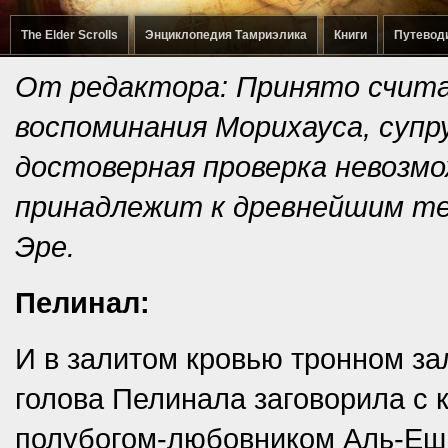
The Elder Scrolls
Энциклопедия Тамриэлика
Книги
Путевод
От редактора: Принято считат
воспоминания Морихауса, супр
достоверная проверка невозмо
принадлежит к древнейшим те
Эре.
Пелинал:
И в залитом кровью тронном за
голова Пелинала заговорила с
полубогом-любовником Аль-Еш,