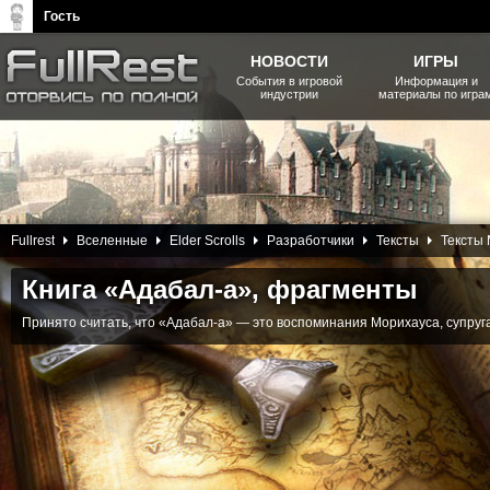
Гость
НОВОСТИ
ИГРЫ
События в игровой
Информация и
индустрии
материалы по игра
The Elder Scrolls, Fallout,
Bethesda Softworks - статьи,
новости, дополнения
31 Января 2014
Fullrest
Вселенные
Elder Scrolls
Разработчики
Тексты
Тексты
Книга «Адабал-а», фрагменты
Принято считать, что «Адабал-а» — это воспоминания Морихауса, супруг