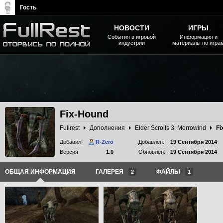
Гость
НОВОСТИ
ИГРЫ
События в игровой
Информация и
индустрии
материалы по игра
The Elder Scrolls, Fallout,
Bethesda Softworks - статьи,
новости, дополнения
Fix-Hound
Fullrest
Дополнения
Elder Scrolls 3: Morrowind
Fi
Добавил:
R-Zero
Добавлен:
19 Сентября 2014
Версия:
1.0
Обновлен:
19 Сентября 2014
ОБЩАЯ ИНФОРМАЦИЯ
ГАЛЕРЕЯ
ФАЙЛЫ
2
1