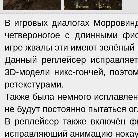
В игровых диалогах Морровинд
четвероногое с длинными фи
игре жвалы эти имеют зелёный 
Данный реплейсер исправляет
3D-модели никс-гончей, поэт
ретекстурами.
Также была немного исплавлен
не будут постоянно пытаться ог
В реплейсер также включён фик
исправляющий анимацию нокаут