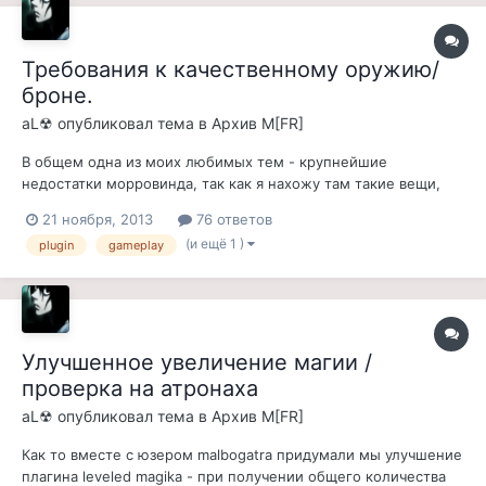
Требования к качественному оружию/
броне.
aL☢
опубликовал тема в
Архив M[FR]
В общем одна из моих любимых тем - крупнейшие
недостатки морровинда, так как я нахожу там такие вещи,
которые и правда было бы неплохо исправить. И сам я очень
21 ноября, 2013
76 ответов
давно мечтал сделать так, чтобы ГГ не мог на первом уровне
(и ещё 1 )
plugin
gameplay
одеться в эбонит или стелко, т.е. чтобы нельзя было на
первых уровнях ходить чуть...
Улучшенное увеличение магии /
проверка на атронаха
aL☢
опубликовал тема в
Архив M[FR]
Как то вместе с юзером malbogatra придумали мы улучшение
плагина leveled magika - при получении общего количества