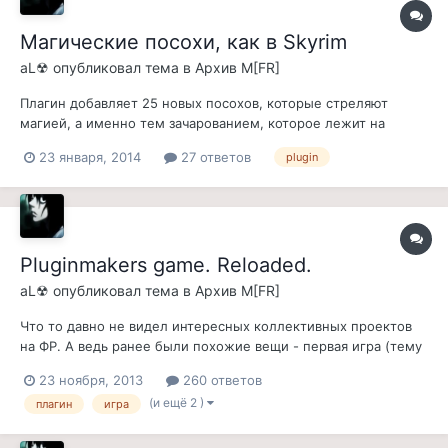
Магические посохи, как в Skyrim
aL☢
опубликовал тема в
Архив M[FR]
Плагин добавляет 25 новых посохов, которые стреляют
магией, а именно тем зачарованием, которое лежит на
посохе. 24 Посоха зачаровано, 1 посох пустой, для
23 января, 2014
27 ответов
plugin
зачарования игроком. Посохи раскиданы по миру, некоторые
можно только найти, некоторые только купить, некоторые
только украсть. Плагин версии 1.0,...
Pluginmakers game. Reloaded.
aL☢
опубликовал тема в
Архив M[FR]
Что то давно не видел интересных коллективных проектов
на ФР. А ведь ранее были похожие вещи - первая игра (тему
не нашел, модеры дайте ссылку), была веселая,
23 ноября, 2013
260 ответов
бесшабашная и с морем фана! Вторая игра была мягко говоря
(и ещё 2 )
плагин
игра
неудачная, потом была еще какая то попытка, которая
вообще не состоялась. Я начн...