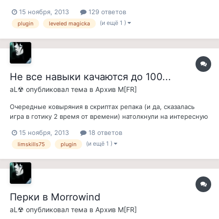
магии >=500 - ГГ получает регенерацию магии в 1 пункт, при
15 ноября, 2013
129 ответов
получении общего количества магии >=1000 - ГГ получает
(и ещё 1 )
plugin
leveled magicka
регенерацию магии в 2 пункта, а при получении общего
количества магии >=...
Не все навыки качаются до 100...
aL☢
опубликовал тема в
Архив M[FR]
Очередные ковыряния в скриптах репака (и да, сказалась
игра в готику 2 время от времени) натолкнули на интересную
мыслишку: например, если ты по сути маг, то почему ты
15 ноября, 2013
18 ответов
можешь со временем прокачать, скажем, воинские навыки
(и ещё 1 )
limskills75
plugin
так же хорошо, как и магические? Вот подумал, подумал, да
и запилил миниплагин...
Перки в Morrowind
aL☢
опубликовал тема в
Архив M[FR]