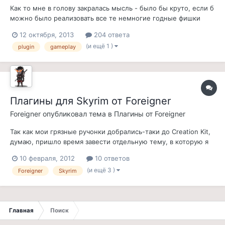
Как то мне в голову закралась мысль - было бы круто, если б
можно было реализовать все те немногие годные фишки
последующих игр серии в Morrowind'е. И начал я с перков.
12 октября, 2013
204 ответа
Конечно, реализовать полноценные перки нельзя на этом
(и ещё 1 )
plugin
gameplay
двигле, зато добавить пассивные ачивки и активные, в виде
способностей, вполн...
Плагины для Skyrim от Foreigner
Foreigner
опубликовал тема в
Плагины от Foreigner
Так как мои грязные ручонки добрались-таки до Creation Kit,
думаю, пришло время завести отдельную тему, в которую я
буду заносить информацию о своих нечестивых творениях.
10 февраля, 2012
10 ответов
Для справки - все мои моды будут предназначены для
(и ещё 3 )
Foreigner
Skyrim
оригинальной англоязычной версии игры. 1. Bound Weaponry
Статус: Вер...
Главная
Поиск