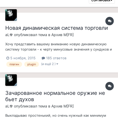
СОРТИРОВКА
Новая динамическая система торговли
aL☢
опубликовал тема в
Архив M[FR]
Хочу представить вашему вниманию новую динамическую
систему торговли - к черту минусовые значения у сундуков и
НПЦ торговцев! Как же бесит, когда открываешь
5 ноября, 2015
185 ответов
обворованный ссаный торговый сундук, а там опять куча
(и ещё 2 )
плагин
plugin
зелий... То же касается и трупа торговца, пока он не
исчезнет. Да и вообще - вас не бесит...
Зачарованное нормальное оружие не
бьет духов
aL☢
опубликовал тема в
Архив M[FR]
Выкладываю простенький, но очень нужный как минимум