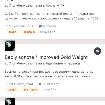
aL☢
опубликовал тема в
Архив M[FR]
Сабж. Тут, собственно, тот же самый плагин (придает вес
деньгам), только вес у золота снижен еще в 10 раз, т.е. 1000
золотых = 1 кг. За наводку благодарю юзера Da no.
2 февраля, 2014
4 ответа
Устанавливать можно в любое время и на любую сборку,
(и ещё 1 )
plugin
gameplay
конфликтов ни с чем нет, новая игра не обязательна.
Вес у золота / Improved Gold Weight
aL☢
опубликовал тема в
Адаптация и перевод
Весьма неплохой плагин, дает вес золоту - одна монетка
весит 0,01 кг. Внес пару правок и теперь плагин готов к
использованию на русской версии Morrowind. upd: перевел
29 января, 2014
20 ответов
описание.
(и ещё 1 )
plugin
адаптация