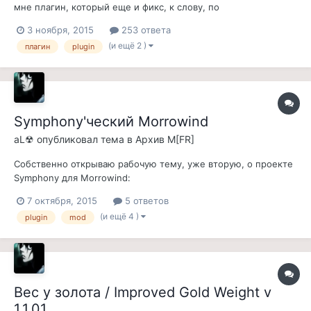
мне плагин, который еще и фикс, к слову, по
совместительству. Делает все зачарованное нормальное
3 ноября, 2015
253 ответа
оружие именно нормальным, т.е. им не заковырять духа или
(и ещё 2 )
плагин
plugin
даедру. В ванили половина зачарованного нормального
оружия (железо, сталь, хитин, имперское и...
Symphony'ческий Morrowind
aL☢
опубликовал тема в
Архив M[FR]
Собственно открываю рабочую тему, уже вторую, о проекте
Symphony для Morrowind:
http://pic.fullrest.ru/upl/TObzCdrh.jpg Собственно почему
7 октября, 2015
5 ответов
была создана другая тема для данного проекта: 1. Первая
(и ещё 4 )
plugin
mod
тема проекта судя по всему посвящена флуду натипа о боже
мне не нравится это, мне не нравится т...
Вес у золота / Improved Gold Weight v
1.1.01