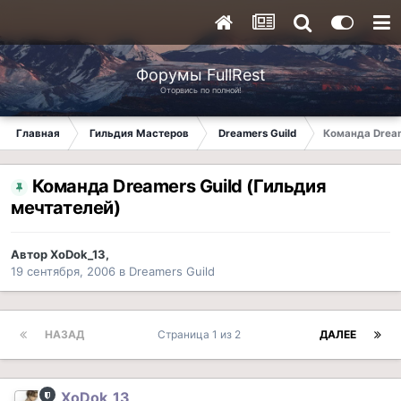
Форумы FullRest
Оторвись по полной!
Главная
Гильдия Мастеров
Dreamers Guild
Команда Dream
Команда Dreamers Guild (Гильдия
мечтателей)
Автор
XoDok_13
,
19 сентября, 2006
в
Dreamers Guild
НАЗАД
Страница 1 из 2
ДАЛЕЕ
XoDok_13