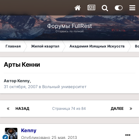
Форумы FullRest
Оторвись по полной!
Главная
Жилой квартал
Академия Изящных Искусств
В
Арты Кенни
Автор
Kenny
,
31 октября, 2007
в
Вольный университет
НАЗАД
Страница 74 из 84
ДАЛЕЕ
Kenny
Опубликовано
25 мая, 2013