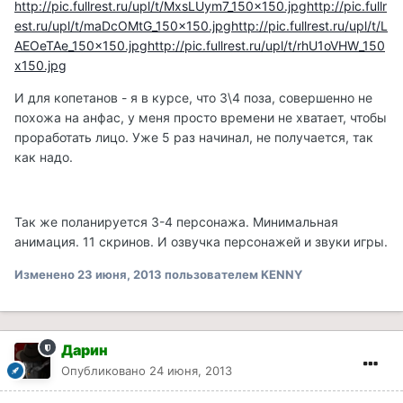
http://pic.fullrest.ru/upl/t/MxsLUym7_150x150.jpg
http://pic.fullr
est.ru/upl/t/maDcOMtG_150x150.jpg
http://pic.fullrest.ru/upl/t/L
AEOeTAe_150x150.jpg
http://pic.fullrest.ru/upl/t/rhU1oVHW_150
x150.jpg
И для копетанов - я в курсе, что 3\4 поза, совершенно не
похожа на анфас, у меня просто времени не хватает, чтобы
проработать лицо. Уже 5 раз начинал, не получается, так
как надо.
Так же поланируется 3-4 персонажа. Минимальная
анимация. 11 скринов. И озвучка персонажей и звуки игры.
Изменено
23 июня, 2013
пользователем KENNY
Дарин
Опубликовано
24 июня, 2013