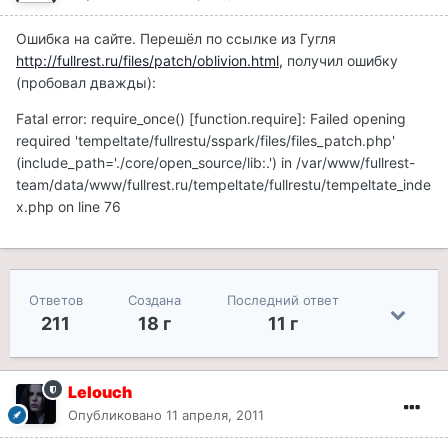
Ошибка на сайте. Перешёл по ссылке из Гугля
http://fullrest.ru/files/patch/oblivion.html,
получил ошибку
(пробовал дважды):
Fatal error: require_once() [function.require]: Failed opening
required 'tempeltate/fullrestu/sspark/files/files_patch.php'
(include_path='./core/open_source/lib:.') in /var/www/fullrest-
team/data/www/fullrest.ru/tempeltate/fullrestu/tempeltate_inde
x.php on line 76
Ответов
Создана
Последний ответ
211
18 г
11 г
Lelouch
Опубликовано
11 апреля, 2011