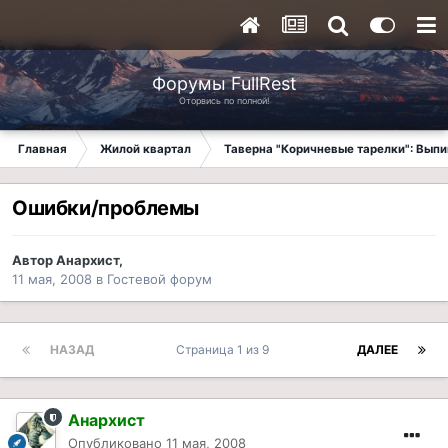
Форумы FullRest
Оторвись по полной!
Главная
Жилой квартал
Таверна "Коричневые тарелки": Вып
Ошибки/проблемы
Автор
Анархист
,
11 мая, 2008
в
Гостевой форум
НАЗАД
Страница 1 из 9
ДАЛЕЕ
Анархист
Опубликовано
11 мая, 2008