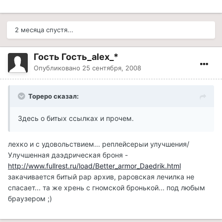
2 месяца спустя...
Гость Гость_alex_*
Опубликовано
25 сентября, 2008
Тореро сказал:
Здесь о битых ссылках и прочем.
лехко и с удовольствием... реплейсерыи улучшения/
Улучшенная даэдрическая броня -
http://www.fullrest.ru/load/Better_armor_Daedrik.html
закачивается битый рар архив, раровская лечилка не
спасает... та же хрень с гномской бронькой... под любым
браузером ;)