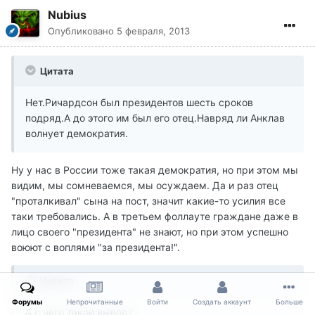
Nubius
Опубликовано
5 февраля, 2013
Цитата
Нет.Ричардсон был президентов шесть сроков
подряд.А до этого им был его отец.Навряд ли Анклав
волнует демократия.
Ну у нас в России тоже такая демократия, но при этом мы
видим, мы сомневаемся, мы осуждаем. Да и раз отец
"проталкивал" сына на пост, значит какие-то усилия все
таки требовались. А в третьем фоллауте граждане даже в
лицо своего "президента" не знают, но при этом успешно
воюют с воплями "за президента!".
Цитата
Форумы
Непрочитанные
Войти
Создать аккаунт
Больше
А с чего такой вывод?