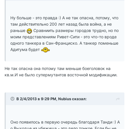
Ну больше - это правда :) А не так опасна, потому, что
там действительно 200 лет назад была война, а не
раньше
Сравниить размеры городов трудно, но по
моим представлениям Ривет-Сити - это что-то вроде
одного танкера в Сан-Франциско. А танкер поменьше
Адитума будет
Не так опасна она потому там меньше боеголовок на
кв.м.И не было супермутантов восточной модификации.
В 2/4/2013 в 9:29 PM, Nubius сказал:
Оно появилось в первую очередь благодаря Танди :) А
о Выходце из убежища - это дело тонкое. Если бы не