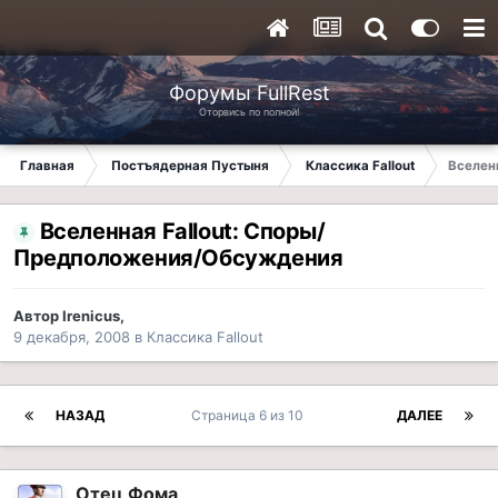
Форумы FullRest
Оторвись по полной!
Главная
Постъядерная Пустыня
Классика Fallout
Вселен
Вселенная Fallout: Споры/
Предположения/Обсуждения
Автор
Irenicus
,
9 декабря, 2008
в
Классика Fallout
НАЗАД
Страница 6 из 10
ДАЛЕЕ
Отец Фома