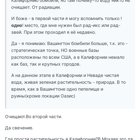
Калифорнию бомбили, но там почему-то воду никто не
очищает. От радиации.
И боже - в первой части я могу вспомнить только !
одно
! место, где мне нужен был рад-икс или рад-
эвей. При этом проходил я её недавно.
Да - я понимаю: Вашингтон бомбили больше, т.к. это -
стратегическая точка, НО военные базы
расположены по всем США, а в Калифорнии немало
как баз, так и крупных городов.
А на данном этапе в Калифорнии и Неваде чистая
вода, живая зеленая растительность - природа. В то
время, как в Вашингтоне одно пепелище и
руины(кроме локации Оазис)
Очищают.Во второй части.
Да свечение.
Где прости растительность в Калифорнии?В Мохаве это да