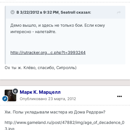
В 3/22/2012 в 9:32 PM, Seatroll сказал:
Демо вышло, и здесь не только бои. Если кому
интересно - налетайте.
http://rutracker.org...c.php?t=3993244
Ох ты ж. Клёво, спасибо, Ситролль)
Марк К. Марцелл
Опубликовано
23 марта, 2012
Хм. Полы укладывали мастера из Дома Редоран?
http://www.gameland.ru/post/47882/img/age_of_decadence_0
3.jpg