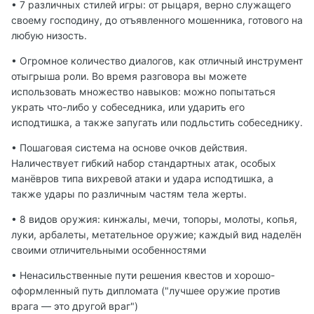
• 7 различных стилей игры: от рыцаря, верно служащего
своему господину, до отъявленного мошенника, готового на
любую низость.
• Огромное количество диалогов, как отличный инструмент
отыгрыша роли. Во время разговора вы можете
использовать множество навыков: можно попытаться
украть что-либо у собеседника, или ударить его
исподтишка, а также запугать или подльстить собеседнику.
• Пошаговая система на основе очков действия.
Наличествует гибкий набор стандартных атак, особых
манёвров типа вихревой атаки и удара исподтишка, а
также удары по различным частям тела жерты.
• 8 видов оружия: кинжалы, мечи, топоры, молоты, копья,
луки, арбалеты, метательное оружие; каждый вид наделён
своими отличительными особенностями
• Ненасильственные пути решения квестов и хорошо-
оформленный путь дипломата ("лучшее оружие против
врага — это другой враг")