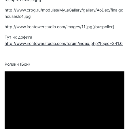
http://www.crpg.ru/modules/My_eGallery/gallery/AoDec/finalgd
houseslx4.jpg
http://www.irontowerstudio.com/images/11.jpg
[/buspoiler]
Тут их дофига
http://www.irontowerstudio.com/forum/index.php?topic=341.0
Ролики (Бой)