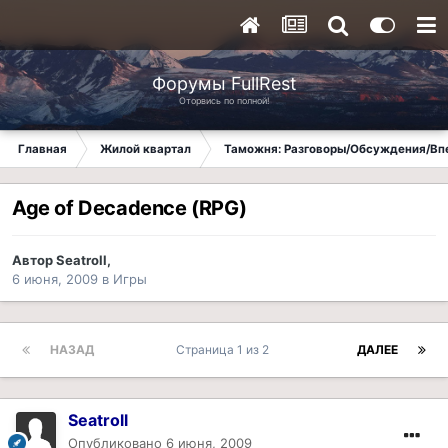
Форумы FullRest
Оторвись по полной!
Главная
Жилой квартал
Таможня: Разговоры/Обсуждения/Вп
Age of Decadence (RPG)
Автор
Seatroll
,
6 июня, 2009
в
Игры
НАЗАД
Страница 1 из 2
ДАЛЕЕ
Seatroll
Опубликовано
6 июня, 2009