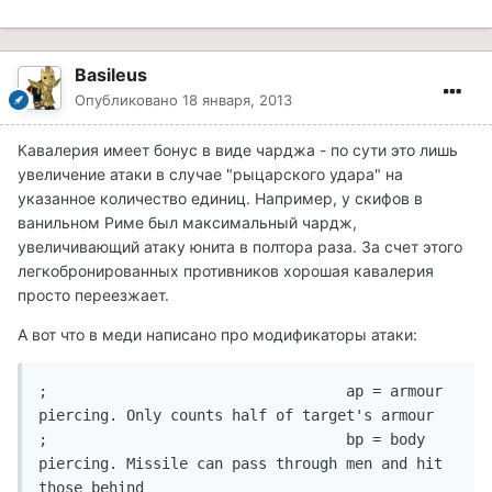
Basileus
Опубликовано
18 января, 2013
Кавалерия имеет бонус в виде чарджа - по сути это лишь
увеличение атаки в случае "рыцарского удара" на
указанное количество единиц. Например, у скифов в
ванильном Риме был максимальный чардж,
увеличивающий атаку юнита в полтора раза. За счет этого
легкобронированных противников хорошая кавалерия
просто переезжает.
А вот что в меди написано про модификаторы атаки:
;				   ap = armour 
piercing. Only counts half of target's armour

;				   bp = body 
piercing. Missile can pass through men and hit 
those behind
