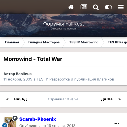
Форумы FullRest
Оторвись по полной!
Главная
Гильдия Мастеров
TES III: Morrowind
TES III: Ра
Morrowind - Total War
Автор
Basileus
,
11 ноября, 2009
в
TES III: Разработка и публикация плагинов
НАЗАД
Страница 19 из 24
ДАЛЕЕ
Scarab-Phoenix
Опубликовано
16 января, 2013