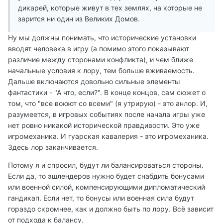
дикарей, которые живут в тех землях, на которые не
зарится ни один из Великих Домов.
Ну мы должны понимать, что исторические установки
вводят человека в игру (а помимо этого показывают
различие между сторонами конфликта), и чем ближе
начальные условия к лору, тем больше вживаемость.
Дальше включаются довольно сильные элементы
фантастики - "А что, если?". В конце концов, сам сюжет о
том, что "все воюют со всеми" (я утрирую) - это анлор. И,
разумеется, в игровых событиях после начала игры уже
нет ровно никакой исторической правдивости. Это уже
игромеханика. И гуарская кавалерия - это игромеханика.
Здесь лор заканчивается.
Потому я и спросил, будут ли балансироваться стороны.
Если да, то эшлендеров нужно будет снабдить бонусами
или военной силой, компенсирующими дипломатический
гандикап. Если нет, то бонусы или военная сила будут
гораздо скромнее, как и должно быть по лору. Всё зависит
от подхода к балансу.