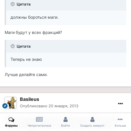
Цитата
должны бороться маги.
Маги будут у всех фракций?
Цитата
Теперь не знаю
Лучше делайте сами.
Basileus
Опубликовано
20 января, 2013
Навыка ношения брони нет. Сама защита юнита состоит из
трех элементов - доспех (действует во все стороны),
Форумы
Непрочитанные
Войти
Создать аккаунт
Больше