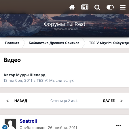
Форумы FullRest
Оторвись по полной!
Главная
Библиотека Древних Свитков
TES V Skyrim: Обсужде
Видео
Автор
Муурн Шепард
,
13 ноября, 2011
в
TES V: Мысли вслух
НАЗАД
Страница 2 из 4
ДАЛЕЕ
Seatroll
Опубликовано
26 ноября, 2011