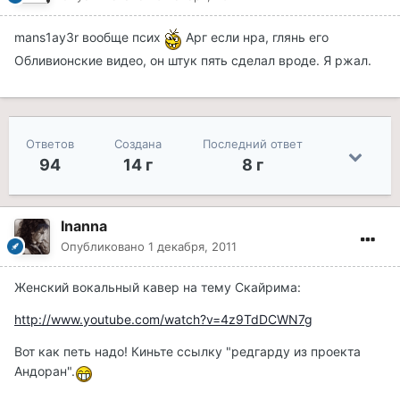
mans1ay3r вообще псих
Арг если нра, глянь его
Обливионские видео, он штук пять сделал вроде. Я ржал.
Ответов
Создана
Последний ответ
94
14 г
8 г
Inanna
Опубликовано
1 декабря, 2011
Женский вокальный кавер на тему Скайрима:
http://www.youtube.com/watch?v=4z9TdDCWN7g
Вот как петь надо! Киньте ссылку "редгарду из проекта
Андоран".