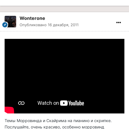
Wonterone
Опубликовано
16 декабря, 2011
Темы Морровинда и Скайрима на пианино и скрипке.
Послушайте, очень красиво, особенно морровинд