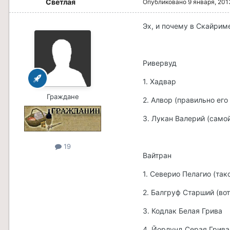
Светлая
Опубликовано
9 января, 201
Эх, и почему в Скайри
Ривервуд
1. Хадвар
Граждане
2. Алвор (правильно его
3. Лукан Валерий (само
19
Вайтран
1. Северио Пелагио (так
2. Балгруф Старший (во
3. Кодлак Белая Грива
4. Йорлунд Серая Грива