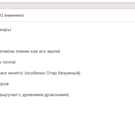
12
(изменено)
карь)
гии(не помню как его звали)
х почти)
же ничего) (особенно Отар безумный)
оров
 выручал с древними драконами)