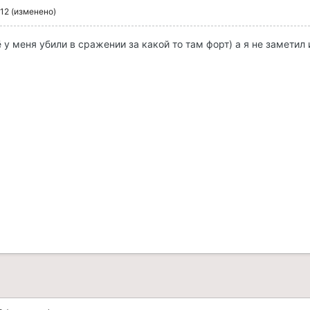
012
(изменено)
её у меня убили в сражении за какой то там форт) а я не заметил