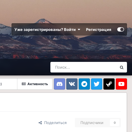
Уже зарегистрированы? Войти
Регистрация
:)
Активность
Discord
VK
Telegram
Twitter
Steam
Youtub
Поделиться
Подписчики
0