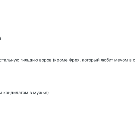
й
стальную гильдию воров (кроме Фрея, который любит мечом в с
м кандидатом в мужья)