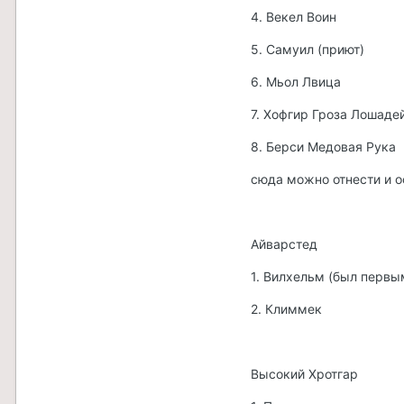
4. Векел Воин
5. Самуил (приют)
6. Мьол Лвица
7. Хофгир Гроза Лошаде
8. Берси Медовая Рука
сюда можно отнести и о
Айварстед
1. Вилхельм (был первы
2. Климмек
Высокий Хротгар