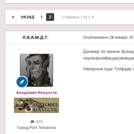
НАЗАД
1
2
Страница 2 из 2
Л.А.А.М.Д.Т.
Опубликовано
28 января, 20
Данмер по имени Эранду
переквалифицировавший
Наверное еще Толфдир и
Академия Искусств
425
Город:
Port Telvannis