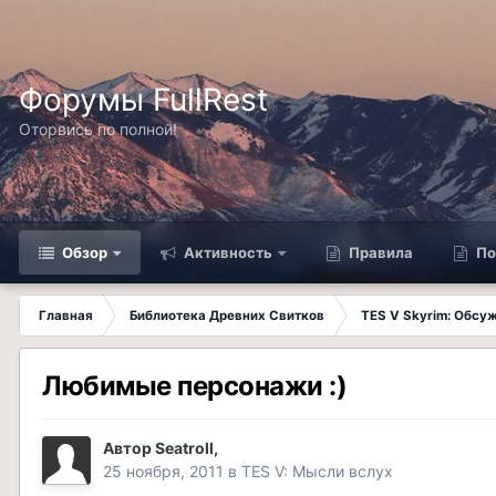
Форумы FullRest
Оторвись по полной!
Обзор
Активность
Правила
По
Главная
Библиотека Древних Свитков
TES V Skyrim: Обсу
Любимые персонажи :)
Автор
Seatroll
,
25 ноября, 2011
в
TES V: Мысли вслух