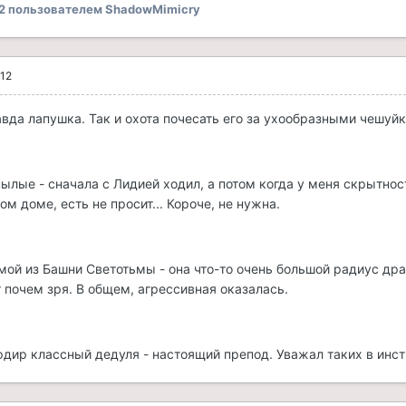
2
пользователем ShadowMimicry
012
авда лапушка. Так и охота почесать его за ухообразными чешуйк
ылые - сначала с Лидией ходил, а потом когда у меня скрытност
ом доме, есть не просит... Короче, не нужна.
мой из Башни Светотьмы - она что-то очень большой радиус драк
почем зря. В общем, агрессивная оказалась.
фдир классный дедуля - настоящий препод. Уважал таких в инст