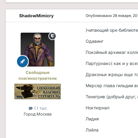
ShadowMimicry
Опубликовано
28 января, 20
)читающий орк-библиоте
Одавинг
Покойный архимаг колле
Партурнакс( как и у все
Свободные
Драконьи жрецы еще то
плагиностроители
Мерсер глава гильдии в
Тенегрив (добрый друг,
Ноктюрнал
1.1 тыс
Город:
Москва
Лидия
Лэйла