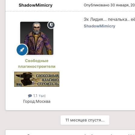
ShadowMimicry
Опубликовано
30 января, 2
Эх Лидия... печалька.. 
ShadowMimicry
Свободные
плагиностроители
1.1 тыс
Город:
Москва
11 месяцев спустя...