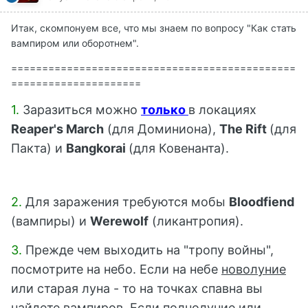
Итак, скомпонуем все, что мы знаем по вопросу "Как стать
вампиром или оборотнем".
==============================================
=====================
1.
Заразиться можно
только
в локациях
Reaper's March
(для Доминиона),
The Rift
(для
Пакта) и
Bangkorai
(для Ковенанта).
2.
Для заражения требуются мобы
Bloodfiend
(вампиры) и
Werewolf
(ликантропия).
3.
Прежде чем выходить на "тропу войны",
посмотрите на небо. Если на небе
новолуние
или старая луна - то на точках спавна вы
найдете
вампиров
. Если
полнолуние
или