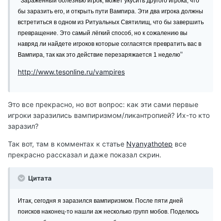
Зараженный болезнью игрок, может укусить другого игрока, что
бы заразить его, и открыть пути Вампира. Эти два игрока должны
встретиться в одном из Ритуальных Святилищ, что бы завершить
превращение. Это самый лёгкий способ, но к сожалению вы
навряд ли найдете игроков которые согласятся превратить вас в
"
Вампира, так как это действие перезаряжается 1 неделю
http://www.tesonline.ru/vampires
Это все прекрасно, но вот вопрос: как эти сами первые
игроки заразились вампиризмом/ликантропией? Их-то кто
заразил?
Так вот, там в комментах к статье
Nyanyathotep
все
прекрасно рассказал и даже показал скрин.
Цитата
Итак, сегодня я заразился вампиризмом. После пяти дней
поисков наконец-то нашли аж несколько групп мобов. Поделюсь