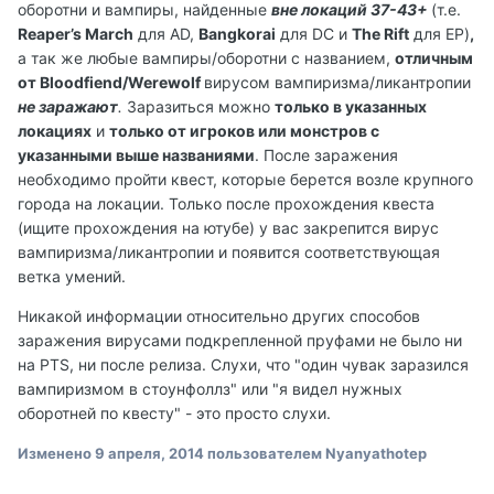
оборотни и вампиры, найденные
вне локаций 37-43+
(т.е.
Reaper’s March
для AD,
Bangkorai
для DC и
The Rift
для EP)
,
а так же любые вампиры/оборотни с названием,
отличным
от Bloodfiend/Werewolf
вирусом вампиризма/ликантропии
не заражают
.
Заразиться можно
только в указанных
локациях
и
только от игроков или монстров с
указанными выше названиями
. После заражения
необходимо пройти квест, которые берется возле крупного
города на локации. Только после прохождения квеста
(ищите прохождения на ютубе) у вас закрепится вирус
вампиризма/ликантропии и появится соответствующая
ветка умений.
Никакой информации относительно других способов
заражения вирусами подкрепленной пруфами не было ни
на PTS, ни после релиза. Слухи, что "один чувак заразился
вампиризмом в стоунфоллз" или "я видел нужных
оборотней по квесту" - это просто слухи.
Изменено
9 апреля, 2014
пользователем Nyanyathotep