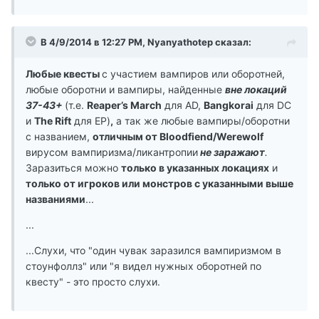
В 4/9/2014 в 12:27 PM, Nyanyathotep сказал:
Любые квесты
с участием вампиров или оборотней,
любые оборотни и вампиры, найденные
вне локаций
37-43+
(т.е.
Reaper’s March
для AD,
Bangkorai
для DC
и
The Rift
для EP)
,
а так же любые вампиры/оборотни
с названием,
отличным от Bloodfiend/Werewolf
вирусом вампиризма/ликантропии
не заражают
.
Заразиться можно
только в указанных локациях
и
только от игроков или монстров с указанными выше
названиями
...
...
...Слухи, что "один чувак заразился вампиризмом в
стоунфоллз" или "я видел нужных оборотней по
квесту" - это просто слухи.