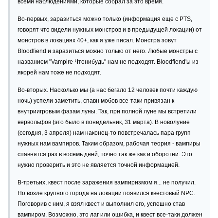
всеми наблюдениями, которые собрал за это время.
Во-первых, заразиться можно только (информация еще с PTS,
говорят что видели нужных монстров и в предыдущей локации) от
монстров в локациях 40+, как я уже писал. Монстра зовут
Bloodfiend и заразиться можно только от него. Любые монстры с
названием "Vampire Чтонибудь" нам не подходят. Bloodfiend'ы из
якорей нам тоже не подходят.
Во-вторых. Насколько мы (а нас бегало 12 человек почти каждую
ночь) успели заметить, спавн мобов все-таки привязан к
внутриигровым фазам луны. Так, при полной луне мы встретили
вервольфов (это было в понедельник, 31 марта). В новолуние
(сегодня, 3 апреля) нам наконец-то повстречалась пара групп
нужных нам вампиров. Таким образом, рабочая теория - вампиры
спавнятся раз в восемь дней, точно так же как и оборотни. Это
нужно проверить и это не является точной информацией.
В-третьих, квест после заражения вампиризмом я... не получил.
Но возле крупного города на локации появился квестовый NPC.
Поговорив с ним, я взял квест и выполнил его, успешно став
вампиром. Возможно, это лаг или ошибка, и квест все-таки должен