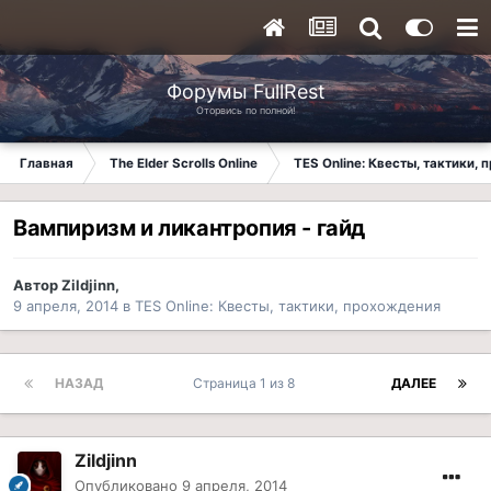
Форумы FullRest
Оторвись по полной!
Главная
The Elder Scrolls Online
TES Online: Квесты, тактики,
Вампиризм и ликантропия - гайд
Автор
Zildjinn
,
9 апреля, 2014
в
TES Online: Квесты, тактики, прохождения
НАЗАД
Страница 1 из 8
ДАЛЕЕ
Zildjinn
Опубликовано
9 апреля, 2014