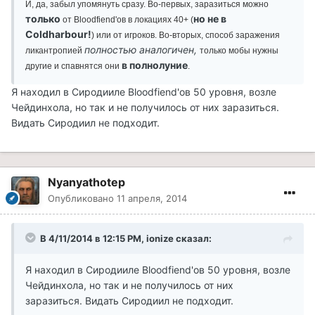
И, да, забыл упомянуть сразу. Во-первых, заразиться можно
только
но не в
от Bloodfiend'ов в локациях 40+ (
Coldharbour!
) или от игроков. Во-вторых, способ заражения
полностью аналогичен,
ликантропией
только мобы нужны
в полнолуние
другие и спавнятся они
.
Я находил в Сиродииле Bloodfiend'ов 50 уровня, возле
Чейдинхола, но так и не получилось от них заразиться.
Видать Сиродиил не подходит.
Nyanyathotep
Опубликовано
11 апреля, 2014
В 4/11/2014 в 12:15 PM, ionize сказал:
Я находил в Сиродииле Bloodfiend'ов 50 уровня, возле
Чейдинхола, но так и не получилось от них
заразиться. Видать Сиродиил не подходит.