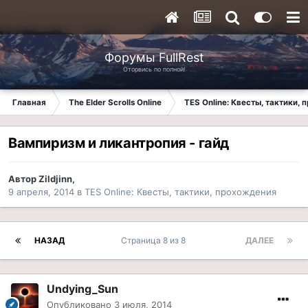
Форумы FullRest
Оторвись по полной!
Главная
The Elder Scrolls Online
TES Online: Квесты, тактики,
Вампиризм и ликантропия - гайд
Автор
Zildjinn
,
9 апреля, 2014
в
TES Online: Квесты, тактики, прохождения
НАЗАД
Страница 8 из 8
ДАЛЕЕ
Undying_Sun
Опубликовано
3 июля, 2014