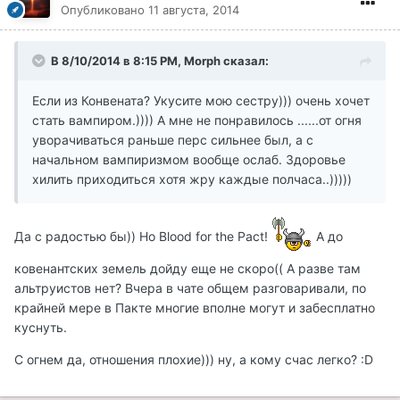
Опубликовано
11 августа, 2014
В 8/10/2014 в 8:15 PM, Morph сказал:
Если из Конвената? Укусите мою сестру))) очень хочет
стать вампиром.)))) А мне не понравилось ......от огня
уворачиваться раньше перс сильнее был, а с
начальном вампиризмом вообще ослаб. Здоровье
хилить приходиться хотя жру каждые полчаса..)))))
Да с радостью бы)) Но Blood for the Pact!
А до
ковенантских земель дойду еще не скоро(( А разве там
альтруистов нет? Вчера в чате общем разговаривали, по
крайней мере в Пакте многие вполне могут и забесплатно
куснуть.
С огнем да, отношения плохие))) ну, а кому счас легко? :D