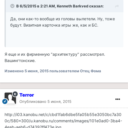
В 6/5/2015 в 2:21 AM, Kenneth Barkved сказал:
Да, они как-то вообще из головы вылетели. Ну, тоже
будут. Визитная карточка игры же, как и БС.
Я еще и их фирменную "архитектуру" рассмотрел.
Вашингтонские.
Изменено
5 июня, 2015
пользователем Отец Фома
Terror
Опубликовано
5 июня, 2015
http://i03.kanobu.net/c/cbd1fab6dbe5fa05b55e3050bc7a30
0c/580x300/u.kanobu.ru/comments/images/101e0ad0-3ba4-
4eab-aeb6-d74392ff473e.jpg