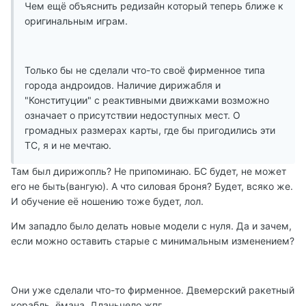
Чем ещё объяснить редизайн который теперь ближе к
оригинальным играм.
Только бы не сделали что-то своё фирменное типа
города андроидов. Наличие дирижабля и
"Конституции" с реактивными движками возможно
означает о присутствии недоступных мест. О
громадных размерах карты, где бы пригодились эти
ТС, я и не мечтаю.
Там был дирижопль? Не припоминаю. БС будет, не может
его не быть(вангую). А что силовая броня? Будет, всяко же.
И обучение её ношению тоже будет, лол.
Им западло было делать новые модели с нуля. Да и зачем,
если можно оставить старые с минимальным изменением?
Они уже сделали что-то фирменное. Двемерский ракетный
корабль, ёмана. Дланьчело.жпг