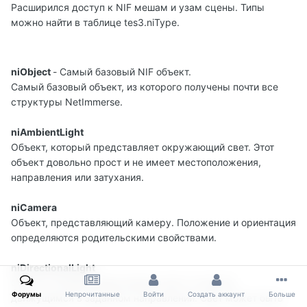
Расширился доступ к NIF мешам и узам сцены. Типы
можно найти в таблице tes3.niType.
niObject
- Самый базовый NIF объект.
Самый базовый объект, из которого получены почти все
структуры NetImmerse.
niAmbientLight
Объект, который представляет окружающий свет. Этот
объект довольно прост и не имеет местоположения,
направления или затухания.
niCamera
Объект, представляющий камеру. Положение и ориентация
определяются родительскими свойствами.
niDirectionalLight
Объект, который представляет свет со светом,
Форумы
Непрочитанные
Войти
Создать аккаунт
Больше
движущимся в заданном направлении. Свет может быть