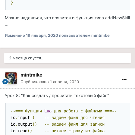
}
Можно надеяться, что появится и функция типа addNewSkill
...
Изменено
19 января, 2020
пользователем mintmike
2 месяца спустя...
mintmike
Опубликовано
1 апреля, 2020
Урок 8: "Как создать / прочитать текстовый файл"
--===
Функции
Lua
для
работы
с
файлами
===--
io
.
input
()
--
задаём
файл
для
чтения
io
.
output
()
--
задаём
файл
для
записи
io
.
read
()
--
читаем
строку
из
файла