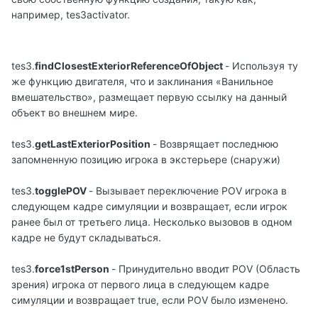
например, tes3activator.
tes3.
findClosestExteriorReferenceOfObject
- Используя ту
же функцию двигателя, что и заклинания «Ванильное
вмешательство», размещает первую ссылку на данный
объект во внешнем мире.
tes3.
getLastExteriorPosition
- Возврящает последнюю
запомненную позицию игрока в экстерьере (снаружи)
tes3.
togglePOV
- Вызывает переключение POV игрока в
следующем кадре симуляции и возвращает, если игрок
ранее был от третьего лица. Несколько вызовов в одном
кадре не будут складываться.
tes3.
force1stPerson
- Принудительно вводит POV (Область
зрения) игрока от первого лица в следующем кадре
симуляции и возвращает true, если POV было изменено.