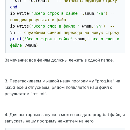
  str 
=
 io
.
read
()
--
читаем
следующую
строку
end
io
.
write
(
'Всего строк в файле '
,
snum
,
'\n'
)
--
выводим
результат
в
файл
io
.
write
(
'Bсего слов в файле '
,
wnum
,
'\n'
)
--
\n 
--
служебный
символ
перехода
на
новую
строку
print
(
'Всего строк в файле'
,
snum
,
' всего слов в 
файле'
,
wnum
)
Замечание: все файлы должны лежать в одной папке.
3. Перетаскиваем мышкой нашу программу "prog.lua" на
lua53.exe и отпускаем, рядом появляется наш файл с
результатом "res.txt".
4. Для повторных запусков можно создать prog.bat файл, и
запускать нашу програму нажатием на него