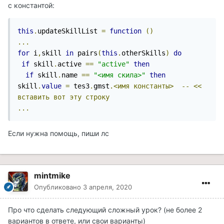
с константой:
this
.
updateSkillList 
=
function
()
...
for
 i
,
skill 
in
 pairs
(
this
.
otherSkills
)
do
if
 skill
.
active 
==
"active"
then
if
 skill
.
name 
==
"<имя скила>"
then
skill
.
value
=
 tes3
.
gmst
.<имя
константы>
--
<<
вставить
вот
эту
строку
...
Если нужна помощь, пиши лс
mintmike
Опубликовано
3 апреля, 2020
Про что сделать следующий сложный урок? (не более 2
вариантов в ответе, или свои варианты)