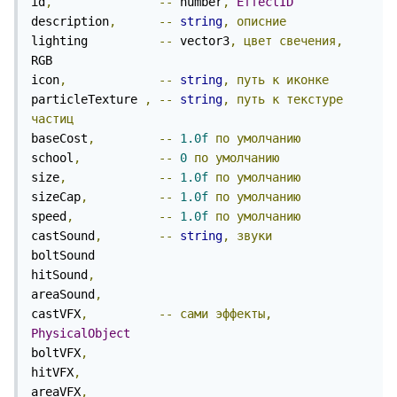
id
,
--
 number
,
EffectID
description
,
--
string
,
описние
lighting          
--
 vector3
,
цвет
свечения,
RGB

icon
,
--
string
,
путь
к
иконке
particleTexture 
,
--
string
,
путь
к
текстуре
частиц
baseCost
,
--
1.0f
по
умолчанию
school
,
--
0
по
умолчанию
size
,
--
1.0f
по
умолчанию
sizeCap
,
--
1.0f
по
умолчанию
speed
,
--
1.0f
по
умолчанию
castSound
,
--
string
,
звуки
boltSound

hitSound
,
areaSound
,
castVFX
,
--
сами
эффекты,
PhysicalObject
boltVFX
,
hitVFX
,
areaVFX
,