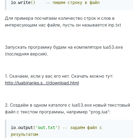
io
.
write
()
--
пишем
строку
в
файл
Для примера посчитаем количество строк и слов в
интересующем нас файле, пусть он называется inp.txt
Запускать программу будем на компиляторе lua53.exe
(последняя версия).
1. Скачаем, если у вас его нет. Скачать можно тут:
http://luabinaries.s...t/download.html
2. Создаём в одном каталоге с lua53.exe новый текстовый
файл с текстом программы, например "prog.lua":
io
.
output
(
'out.txt'
)
--
задаём
файл
с
результатом