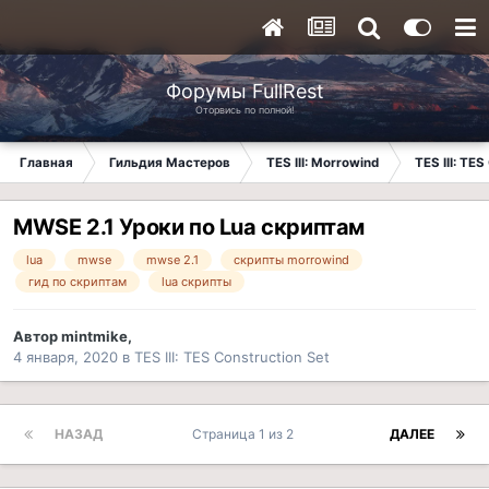
Форумы FullRest
Оторвись по полной!
Главная
Гильдия Мастеров
TES III: Morrowind
TES III: TES
MWSE 2.1 Уроки по Lua скриптам
lua
mwse
mwse 2.1
скрипты morrowind
гид по скриптам
lua скрипты
Автор
mintmike
,
4 января, 2020
в
TES III: TES Construction Set
НАЗАД
Страница 1 из 2
ДАЛЕЕ