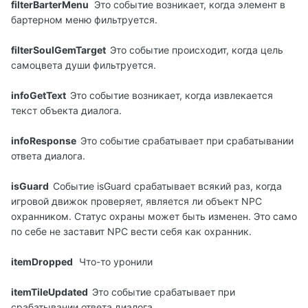
filterBarterMenu
Это событие возникает, когда элемент в
бартерном меню фильтруется.
filterSoulGemTarget
Это событие происходит, когда цель
самоцвета души фильтруется.
infoGetText
Это событие возникает, когда извлекается
текст объекта диалога.
infoResponse
Это событие срабатывает при срабатывании
ответа диалога.
isGuard
Событие isGuard срабатывает всякий раз, когда
игровой движок проверяет, является ли объект NPC
охранником. Статус охраны может быть изменен. Это само
по себе не заставит NPC вести себя как охранник.
itemDropped
Что-то уронили
itemTileUpdated
Это событие срабатывает при
срабатывании ответа диалога.