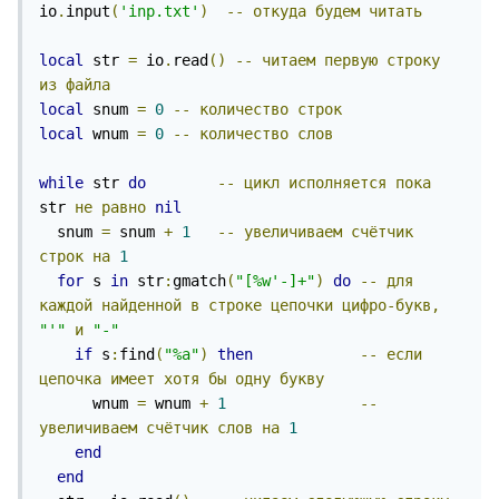
io
.
input
(
'inp.txt'
)
--
откуда
будем
читать
local
 str 
=
 io
.
read
()
--
читаем
первую
строку
из
файла
local
 snum 
=
0
--
количество
строк
local
 wnum 
=
0
--
количество
слов
while
 str 
do
--
цикл
исполняется
пока
str 
не
равно
nil
  snum 
=
 snum 
+
1
--
увеличиваем
счётчик
строк
на
1
for
 s 
in
 str
:
gmatch
(
"[%w'-]+"
)
do
--
для
каждой
найденной
в
строке
цепочки
цифро-букв,
"'"
и
"-"
if
 s
:
find
(
"%a"
)
then
--
если
цепочка
имеет
хотя
бы
одну
букву
      wnum 
=
 wnum 
+
1
--
увеличиваем
счётчик
слов
на
1
end
end