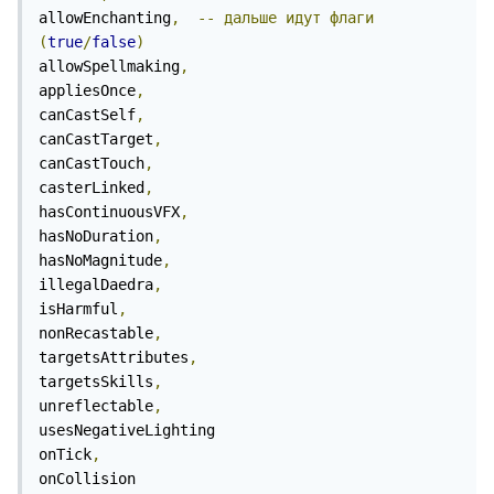
allowEnchanting
,
--
дальше
идут
флаги
(
true
/
false
)
allowSpellmaking
,
appliesOnce
,
canCastSelf
,
canCastTarget
,
canCastTouch
,
casterLinked
,
hasContinuousVFX
,
hasNoDuration
,
hasNoMagnitude
,
illegalDaedra
,
isHarmful
,
nonRecastable
,
targetsAttributes
,
targetsSkills
,
unreflectable
,
usesNegativeLighting

onTick
,