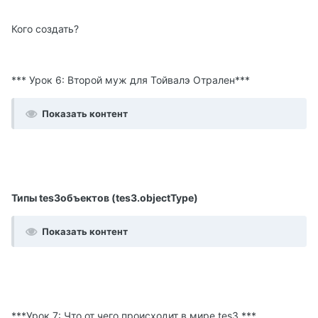
Кого создать?
*** Урок 6: Bторой муж для Тойвалэ Отрален***
Показать контент
Типы tes3объектов (tes3.objectType)
Показать контент
***Урок 7: Что от чего происходит в мире tes3 ***