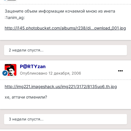
Зацените объем информации кочаемой мною из инета
:1anim_ag:
http://i145.photobucket.com/albums/r238/di...ownload_001.jpg
2 недели спустя...
P@RTYzan
Опубликовано
12 декабря, 2006
http://img221.imageshack.us/img221/3172/8135uo6.th.jpg
хе, аттачи отменили?
3 недели спустя...