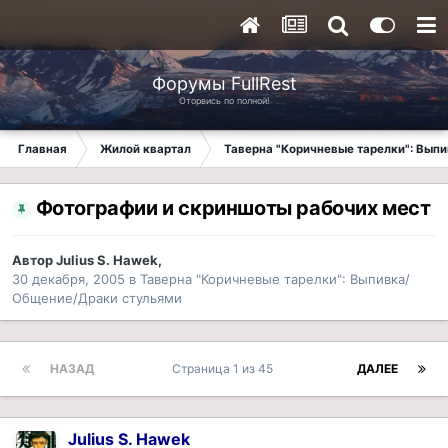
Форумы FullRest
Оторвись по полной!
Главная
Жилой квартал
Таверна "Коричневые тарелки": Вып
Фотографии и скриншоты рабочих мест
Автор
Julius S. Hawek
,
30 декабря, 2005
в
Таверна "Коричневые тарелки": Выпивка/
Общение/Драки стульями
НАЗАД
Страница 1 из 45
ДАЛЕЕ
Julius S. Hawek