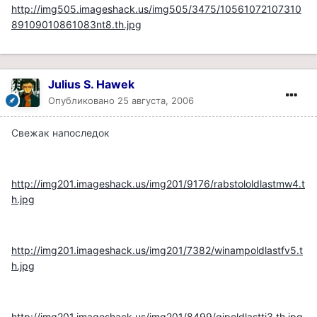
http://img505.imageshack.us/img505/3475/10561072107310
89109010861083nt8.th.jpg
Julius S. Hawek
Опубликовано
25 августа, 2006
Свежак напоследок
http://img201.imageshack.us/img201/9176/rabstololdlastmw4.t
h.jpg
http://img201.imageshack.us/img201/7382/winampoldlastfv5.t
h.jpg
http://img201.imageshack.us/img201/8499/qipoldlasttj3.th.jpg