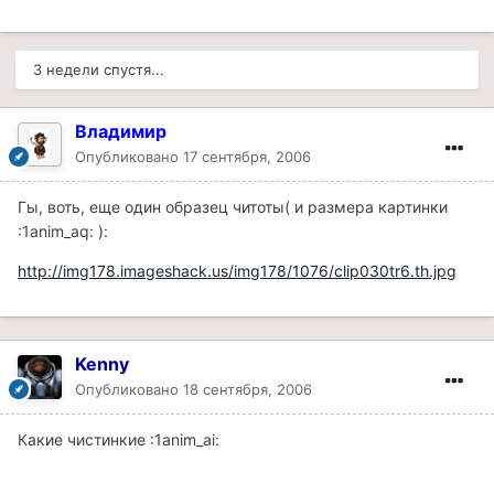
3 недели спустя...
Владимир
Опубликовано
17 сентября, 2006
Гы, воть, еще один образец читоты( и размера картинки
:1anim_aq: ):
http://img178.imageshack.us/img178/1076/clip030tr6.th.jpg
Kenny
Опубликовано
18 сентября, 2006
Какие чистинкие :1anim_ai: