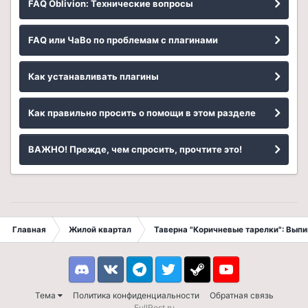
FAQ Oblivion: Технические вопросы
FAQ или ЧаВо по проблемам с плагинами
Как устанавливать плагины
Как правильно просить о помощи в этом разделе
ВАЖНО! Прежде, чем спросить, прочтите это!
Главная
Жилой квартал
Таверна "Коричневые тарелки": Вып
Discord
VK
Telegram
Twitter
Steam
Youtube
Тема
Политика конфиденциальности
Обратная связь
FullRest.ru