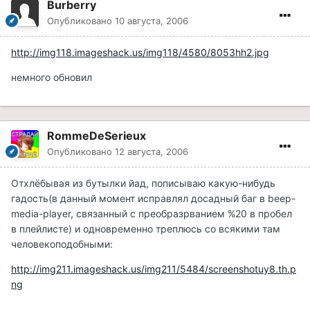
Burberry
Опубликовано
10 августа, 2006
http://img118.imageshack.us/img118/4580/8053hh2.jpg
немного обновил
RommeDeSerieux
Опубликовано
12 августа, 2006
Отхлёбывая из бутылки йад, пописываю какую-нибудь
гадость(в данный момент исправлял досадный баг в beep-
media-player, связанный с преобразрванием %20 в пробел
в плейлисте) и одновременно треплюсь со всякими там
человекоподобными:
http://img211.imageshack.us/img211/5484/screenshotuy8.th.p
ng