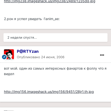
http://img238.imageshack.us/img238/2489/1235dq.jpg
2.рон я успел увидеть :1anim_ae:
2 недели спустя...
P@RTYzan
Опубликовано
24 июня, 2006
вот мой. один из самых интересных фанартов к фоллу что я
видел
http://img156.imageshack.us/img156/9451/28jr1.th.jpg