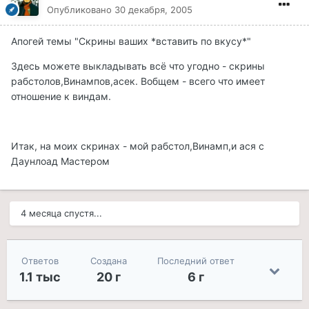
Опубликовано
30 декабря, 2005
Апогей темы "Скрины ваших *вставить по вкусу*"
Здесь можете выкладывать всё что угодно - скрины
рабстолов,Винампов,асек. Вобщем - всего что имеет
отношение к виндам.
Итак, на моих скринах - мой рабстол,Винамп,и ася с
Даунлоад Мастером
4 месяца спустя...
Ответов
Создана
Последний ответ
1.1 тыс
20 г
6 г