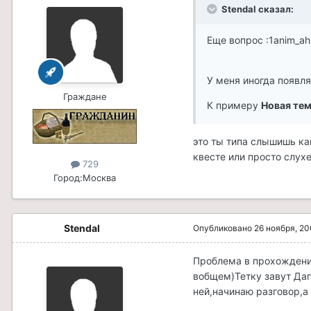
Stendal сказал:
Еще вопрос :1anim_ah
У меня иногда появля
Граждане
К примеру
Новая те
это ты типа слышишь ка
квесте или просто слухе
729
Город:
Москва
Stendal
Опубликовано
26 ноября, 2
Проблема в прохождение
вобщем)Тетку завут Даг
ней,начинаю разговор,а 