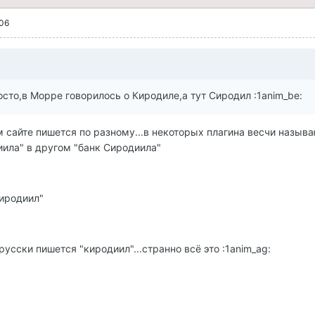
006
сто,в Морре говорилось о Киродиле,а тут Сиродил :1anim_be:
м сайте пишется по разному...в некоторых плагина весчи назыв
ила" в другом "банк Сиродиила"
сиродиил"
русски пишется "киродиил"...странно всё это :1anim_ag: