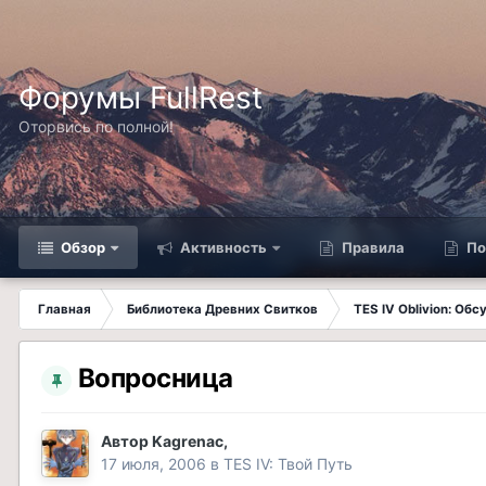
Форумы FullRest
Оторвись по полной!
Обзор
Активность
Правила
По
Главная
Библиотека Древних Свитков
TES IV Oblivion: Об
Вопросница
Автор
Kagrenac
,
17 июля, 2006
в
TES IV: Твой Путь