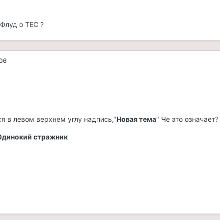
 Флуд о ТЕС ?
006
ся в левом верхнем углу надпись,"
Новая тема
" Че это означает?
Одинокий стражник