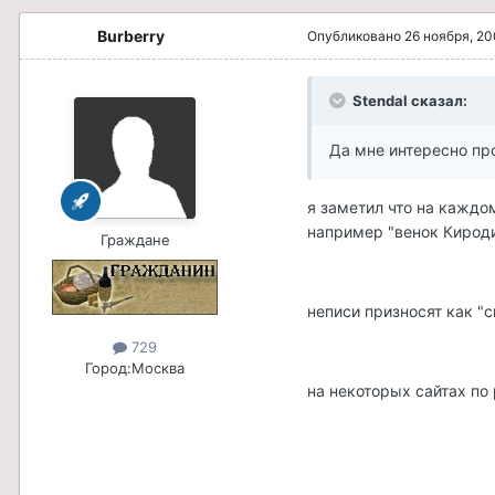
Burberry
Опубликовано
26 ноября, 2
Stendal сказал:
Да мне интересно про
я заметил что на каждо
например "венок Кироди
Граждане
неписи призносят как "
729
Город:
Москва
на некоторых сайтах по 