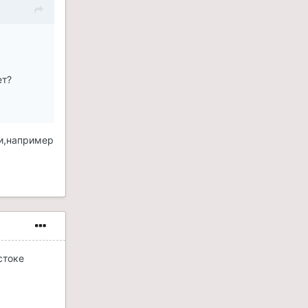
ет?
ти,например
стоке