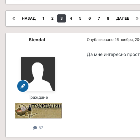
НАЗАД
1
2
3
4
5
6
7
8
ДАЛЕЕ
Stendal
Опубликовано
26 ноября, 2
Да мне интересно прост
Граждане
57