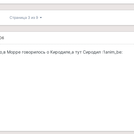
Страница 3 из 9
006
о,в Морре говорилось о Киродиле,а тут Сиродил :1anim_be: