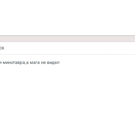
006
и минотавра,а мага не видел