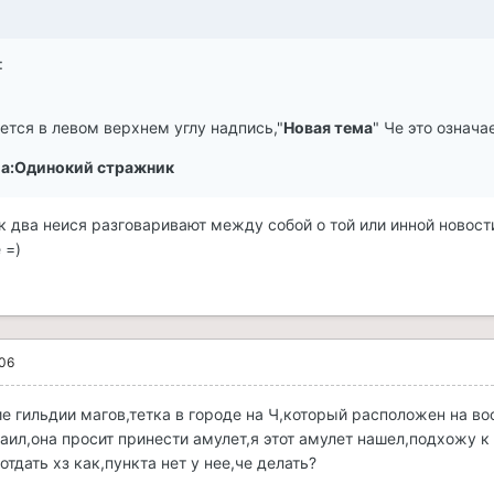
:
ется в левом верхнем углу надпись,"
Новая тема
" Че это означа
ма:Одинокий стражник
к два неися разговаривают между собой о той или инной новос
 =)
006
 гильдии магов,тетка в городе на Ч,который расположен на во
аил,она просит принести амулет,я этот амулет нашел,подхожу к
отдать хз как,пункта нет у нее,че делать?