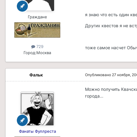
я знаю что есть один кв
Граждане
Других квестов я не вст
729
тоже самое насчет Обы
Город:
Москва
Фальк
Опубликовано
27 ноября, 2
Можно получить Квачски
города...
Фанаты Фуллреста