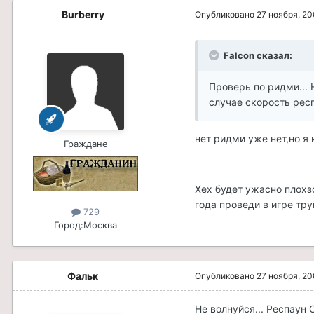
Burberry
Опубликовано
27 ноября, 2
Falcon сказал:
Проверь по ридми... 
случае скорость респ
нет ридми уже нет,но я 
Граждане
Хех будет ужасно плохз
года проведи в игре тру
729
Город:
Москва
Фальк
Опубликовано
27 ноября, 2
Не волнуйся... Респаун 