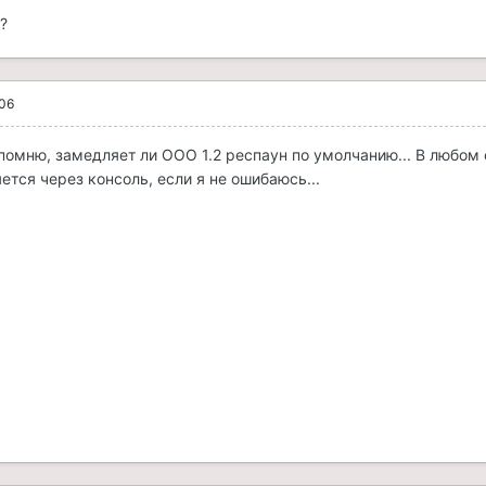
?
006
 помню, замедляет ли ООО 1.2 респаун по умолчанию... В любом
тся через консоль, если я не ошибаюсь...