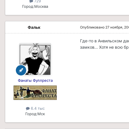
729
Город:
Москва
Фальк
Опубликовано
27 ноября, 2
Где-то в Анвильском да
замков... Хотя не всю б
Фанаты Фуллреста
6.4 тыс
Город:
Мск