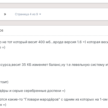
Страница 4 из 9
006
 не тот который весит 400 мб...вроде версия 1.6 =) которая веси
ю =)
ссурса,весит 35 КБ изменяет баланс,ну т.е левельную систему и
тоит)
дёры и серые серебренные доспехи =)
тся какие-то "Гловари мародёров" с одним из которых на 1-ом
н =)