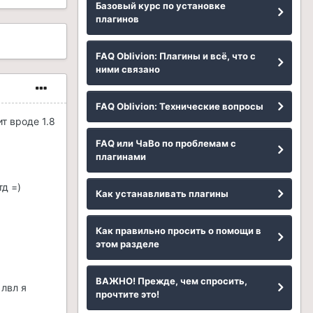
Базовый курс по установке
плагинов
FAQ Oblivion: Плагины и всё, что с
ними связано
FAQ Oblivion: Технические вопросы
т вроде 1.8
FAQ или ЧаВо по проблемам с
плагинами
тд =)
Как устанавливать плагины
Как правильно просить о помощи в
этом разделе
ВАЖНО! Прежде, чем спросить,
 лвл я
прочтите это!