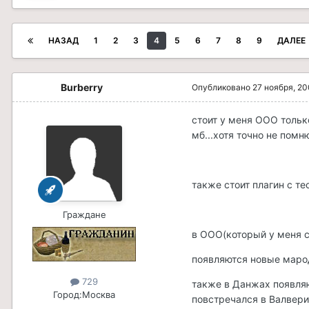
НАЗАД
1
2
3
4
5
6
7
8
9
ДАЛЕЕ
Burberry
Опубликовано
27 ноября, 2
стоит у меня ООО только
мб...хотя точно не помн
также стоит плагин с те
Граждане
в ООО(который у меня с
появляются новые маро
729
также в Данжах появляю
Город:
Москва
повстречался в Валвери