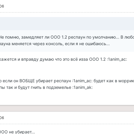
006
Не помню, замедляет ли ООО 1.2 респаун по умолчанию... В люб
ауна меняется через консоль, если я не ошибаюсь...
кажется и вправду думаю что это всё изза ООО 1.2 :1anim_ac:
о если он ВОБЩЕ убирает респаун :1anim_ac: будет как в моррик
пы так и будут гнить в подземелье :1anim_ak:
006
ООО не убирает...