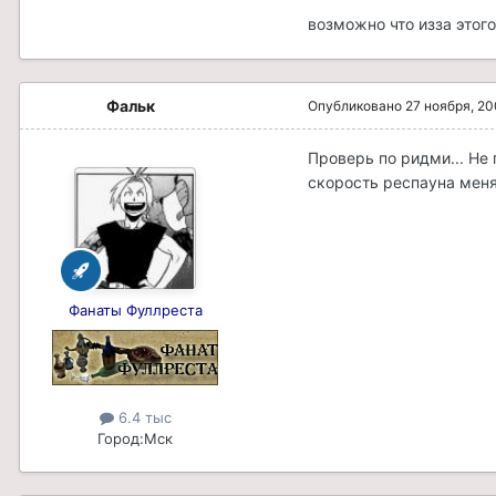
возможно что изза этого
Фальк
Опубликовано
27 ноября, 2
Проверь по ридми... Не
скорость респауна меняе
Фанаты Фуллреста
6.4 тыс
Город:
Мск