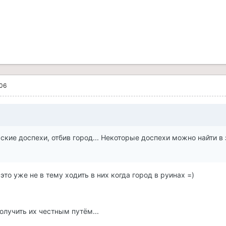
006
ские доспехи, отбив город... Некоторые доспехи можно найти в
 это уже не в тему ходить в них когда город в руинах =)
олучить их честным путём...