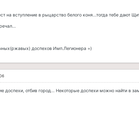
ест на вступление в рыцарство белого коня...тогда тебе дают Щит
речал...
чных(ржавых) доспехов Имп.Легионера =)
006
е доспехи, отбив город... Некоторые доспехи можно найти в за