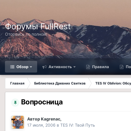
Форумы FullRest
Оторвись по полной!
Обзор
Активность
Правила
По
Главная
Библиотека Древних Свитков
TES IV Oblivion: Об
Вопросница
Автор
Kagrenac
,
17 июля, 2006
в
TES IV: Твой Путь