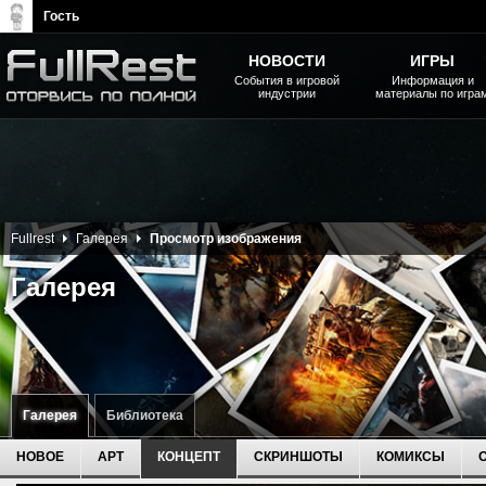
Гость
НОВОСТИ
ИГРЫ
События в игровой
Информация и
индустрии
материалы по игра
The Elder Scrolls, Fallout,
Bethesda Softworks - статьи,
новости, дополнения
Fullrest
Галерея
Просмотр изображения
Галерея
Галерея
Библиотека
НОВОЕ
АРТ
КОНЦЕПТ
СКРИНШОТЫ
КОМИКСЫ