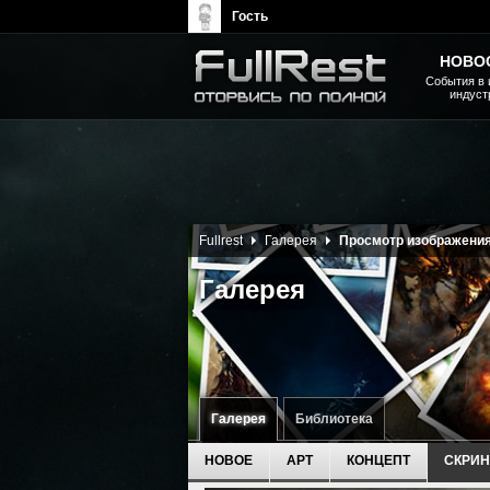
Гость
НОВО
События в 
индуст
The Elder Scrolls, Fallout,
Bethesda Softworks - статьи,
новости, дополнения
Fullrest
Галерея
Просмотр изображени
Галерея
Галерея
Библиотека
НОВОЕ
АРТ
КОНЦЕПТ
СКРИ