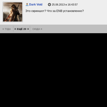
Dark Void
25.06.2013 в 16:43:57
Это скриншот? Что за ENB установленно?
ТУДА
ЕЩЁ 20
СЮДА