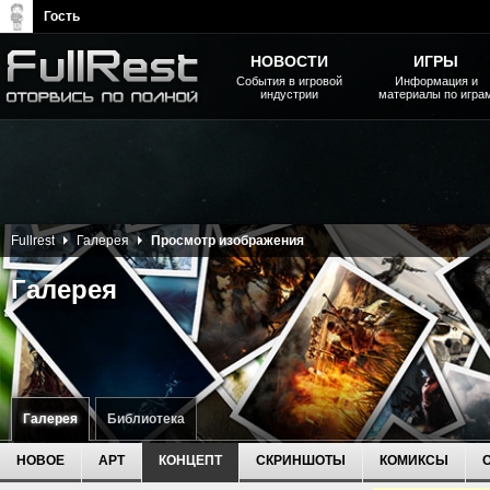
Гость
НОВОСТИ
ИГРЫ
События в игровой
Информация и
индустрии
материалы по игра
The Elder Scrolls, Fallout,
Bethesda Softworks - статьи,
новости, дополнения
Fullrest
Галерея
Просмотр изображения
Галерея
Галерея
Библиотека
НОВОЕ
АРТ
КОНЦЕПТ
СКРИНШОТЫ
КОМИКСЫ