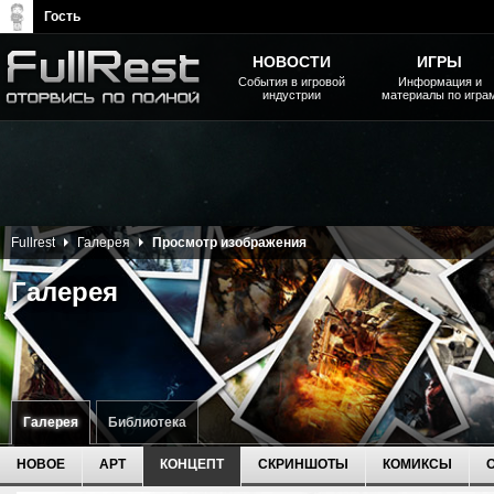
Гость
НОВОСТИ
ИГРЫ
События в игровой
Информация и
индустрии
материалы по игра
The Elder Scrolls, Fallout,
Bethesda Softworks - статьи,
новости, дополнения
Fullrest
Галерея
Просмотр изображения
Галерея
Галерея
Библиотека
НОВОЕ
АРТ
КОНЦЕПТ
СКРИНШОТЫ
КОМИКСЫ