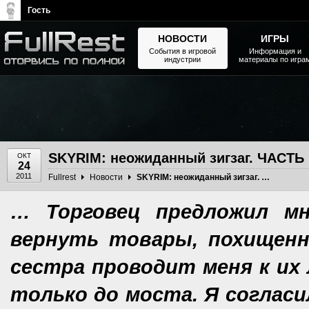
Гость
НОВОСТИ
ИГРЫ
События в игровой
Информация и
индустрии
материалы по игра
The Elder Scrolls, Fallout,
Bethesda Softworks - статьи,
новости, дополнения
SKYRIM: неожиданный зигзаг. ЧАСТЬ 
ОКТ
24
2011
Fullrest
Новости
SKYRIM: неожиданный зигзаг. ЧАСТЬ II
… Торговец предложил мн
вернуть товары, похищенн
сестра проводит меня к их 
только до моста. Я согласи