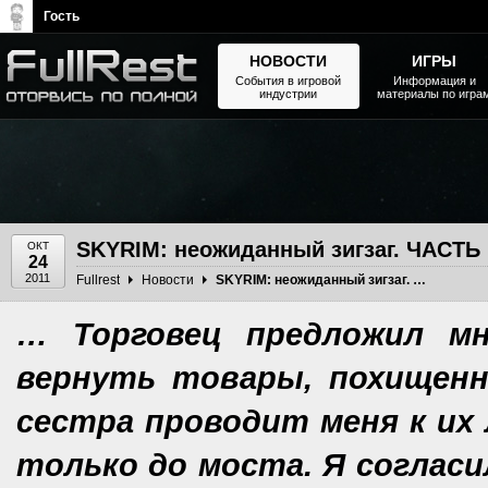
Гость
НОВОСТИ
ИГРЫ
События в игровой
Информация и
индустрии
материалы по игра
The Elder Scrolls, Fallout,
Bethesda Softworks - статьи,
новости, дополнения
SKYRIM: неожиданный зигзаг. ЧАСТЬ 
ОКТ
24
2011
Fullrest
Новости
SKYRIM: неожиданный зигзаг. ЧАСТЬ II
… Торговец предложил мн
вернуть товары, похищенн
сестра проводит меня к их 
только до моста. Я согласи