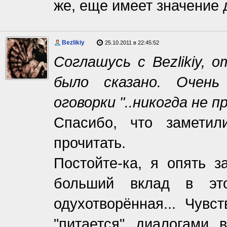
же, еще имеет значение 
Bezlikiy
25.10.2011 в 22:45:52
Соглашусь с Bezlikiy, 
было сказано. Очень
оговорки "..никогда не пр
Спасибо, что заметил
прочитать.
Постойте-ка, я опять з
больший вклад в это
одухотворённая... Чувс
"питается" диалогами 