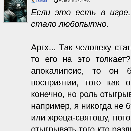
Falmer
25.10.2011 в 17:52:27
Если это есть в игре
стало любопытно.
Аргх... Так человеку ст
то его на это толкает
апокалипсис, то он 
восприятии, того как 
конечно, но роль отыгрыв
например, я никогда не 
или жреца-святошу, пото
отыгрывать того кто ра