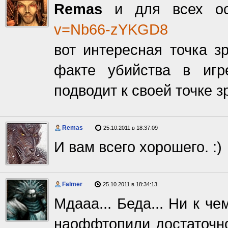
Remas
и для всех ос
v=Nb66-zYKGD8
вот интересная точка 
факте убийства в игр
подводит к своей точке з
Remas
25.10.2011 в 18:37:09
И вам всего хорошего. :)
Falmer
25.10.2011 в 18:34:13
Мдааа... Беда... Ни к ч
наоффтопили достаточно,