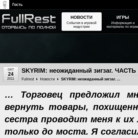
Гость
НОВОСТИ
ИГРЫ
События в игровой
Информация и
индустрии
материалы по игра
The Elder Scrolls, Fallout,
Bethesda Softworks - статьи,
новости, дополнения
SKYRIM: неожиданный зигзаг. ЧАСТЬ 
ОКТ
24
2011
Fullrest
Новости
SKYRIM: неожиданный зигзаг. ЧАСТЬ II
… Торговец предложил мн
вернуть товары, похищенн
сестра проводит меня к их 
только до моста. Я согласи