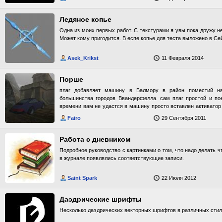
Ледяное копье
Одна из моих первых работ. С текстурами я увы пока дружу не
Может кому пригодится. В еспе копье для теста выложено в Се
Asek_Krikst
11 Февраля 2014
Порше
плаг добавляет машину в Балмору в район поместий н
большинства городов Ввандерфелла. сам плаг простой и по
времени вам не удастся в машину просто вставлен активатор 
машинка красивая.
Fairo
29 Сентября 2011
Работа с дневником
Подробное руководство с картинками о том, что надо делать ч
в журнале появлялись соответствующие записи.
Saint Spark
22 Июля 2012
Даэдрические шрифты
Несколько даэдрических векторных шрифтов в различных стил