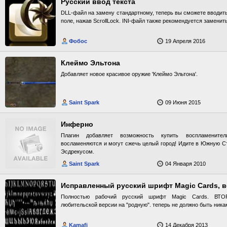
Русский ввод текста
DLL-файл на замену стандартному, теперь вы сможете вводит
поле, нажав ScrollLock. INI-файл также рекомендуется заменить
Фобос
19 Апреля 2016
Клеймо Эльтона
Добавляет новое красивое оружие 'Клеймо Эльтона'.
Saint Spark
09 Июня 2015
Инферно
Плагин добавляет возможность купить воспламените
восламеняются и могут сжечь целый город! Идите в Южную Ст
Эсдрекусом.
Saint Spark
04 Января 2010
Исправленный русский шрифт Magic Cards, в
Полностью рабочий русский шрифт Magic Cards. ВТ
любительской версии на "родную". теперь не должно быть ника
Kamafi
14 Декабря 2013