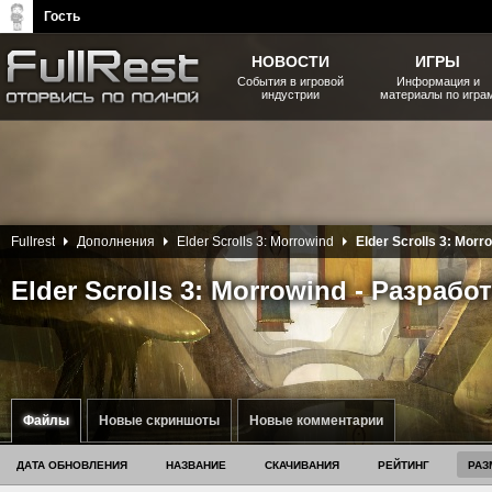
Гость
НОВОСТИ
ИГРЫ
События в игровой
Информация и
индустрии
материалы по игра
The Elder Scrolls, Fallout,
Bethesda Softworks - статьи,
новости, дополнения
Fullrest
Дополнения
Elder Scrolls 3: Morrowind
Elder Scrolls 3: Morr
Elder Scrolls 3: Morrowind - Разрабо
Файлы
Новые скриншоты
Новые комментарии
ДАТА ОБНОВЛЕНИЯ
НАЗВАНИЕ
СКАЧИВАНИЯ
РЕЙТИНГ
РАЗ