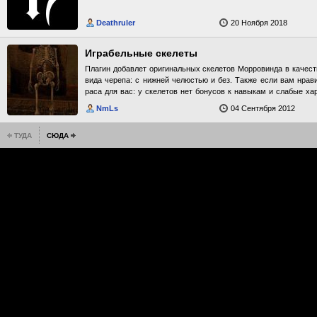
Deathruler
20 Ноября 2018
Играбельные скелеты
Плагин добавлет оригинальных скелетов Морровинда в качест
вида черепа: с нижней челюстью и без. Также если вам нрави
раса для вас: у скелетов нет бонусов к навыкам и слабые хар
большой бонус к магии. Скелеты - мертвецы, поднятые тем
NmLs
04 Сентября 2012
Базовые характеристики: М | Ж Сила 30 | 30 Интеллект 40 | 40 
30 Скорость 25 | 25 Выносливость 40 | 40 Привлекательность 
ТУДА
СЮДА
навыкам: нет Характеристики: Силы лича: - увеличить максиму
восстановить магию, 5 пт. Заклинания: Поглощение Мертвеца: 
область 1, 0 сек., 10-15 пт.