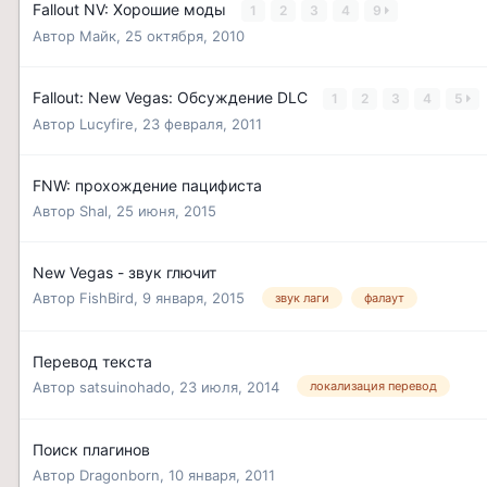
Fallout NV: Хорошие моды
1
2
3
4
9
Автор
Майк
,
25 октября, 2010
Fallout: New Vegas: Обсуждение DLC
1
2
3
4
5
Автор
Lucyfire
,
23 февраля, 2011
FNW: прохождение пацифиста
Автор
Shal
,
25 июня, 2015
New Vegas - звук глючит
Автор
FishBird
,
9 января, 2015
звук лаги
фалаут
Перевод текста
Автор
satsuinohado
,
23 июля, 2014
локализация перевод
Поиск плагинов
Автор
Dragonborn
,
10 января, 2011