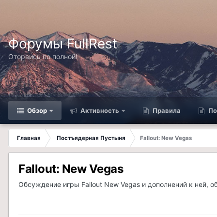
Форумы FullRest
Оторвись по полной!
Обзор
Активность
Правила
По
Главная
Постъядерная Пустыня
Fallout: New Vegas
Fallout: New Vegas
Обсуждение игры Fallout New Vegas и дополнений к ней, 