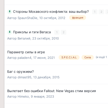
Стороны Мохавского конфликта: ваш выбор?
1
2
Автор
SpaunShaDie
,
10 октября, 2012
фракция
Приколы и гэги Вегаса
1
2
Автор
Виталий
,
23 октября, 2010
Параметр силы в игре
(и ещё 1
Автор
paladen4
,
17 июня, 2021
S.P.E.C.I.A.L
Сила
Баг с оружием?
Автор
dimast95
,
13 декабря, 2015
Вылетает без ошибки Fallout: New Vegas стим версия
Автор
Himeko
,
9 января, 2023