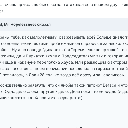
: очень прикольно было когда я атаковал ее с перком друг жив
ся.
M, Mr. Hopelessness сказал:
язаны тебе, как малолетнему, разжёвывать всё? Больше диалог
то со всеми техническими проблемами он справился за нескольк
ойны. Ну а по поводу "дикарства" и "время еще не пришло" - сн
ожилы, да и Перчатки вкупе с Председателями так и говорят, ч
ми еще в накануне переполоха Хауса. Или решающим фактором
гаса является в твоём понимании появление на горизонте такой
Р появилось, в Лаки 28 только тогда всё сразу и зашевелилось.
зосновательно заявлять, что он якобы такой патриот Вегаса и что
ь. Одно дело слова, другое - дело. Дела пока что не видно (и д
личие эпилога про Ханов и их государство).