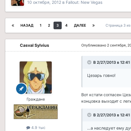
10 октября, 2012
в
Fallout: New Vegas
НАЗАД
1
2
3
4
ДАЛЕЕ
Страница 3 и
Casval Sylvius
Опубликовано
2 сентября, 2
В 2/27/2013 в 12:4
Цезарь говно!
Вот кстати согласен Цез
Граждане
концовка выходит с лег
В 2/27/2013 в 12:4
4.9 тыс
…а наследует ему ду