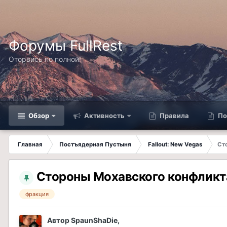
Форумы FullRest
Оторвись по полной!
Обзор
Активность
Правила
По
Главная
Постъядерная Пустыня
Fallout: New Vegas
Ст
Стороны Мохавского конфликт
фракция
Автор
SpaunShaDie
,