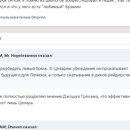
к он как я помню из диалогов зоофил,педофил и педик , как та
тся и что у него есть "любимый" Брамин
пользователем Dhoven
3
M, Mr. Hopelessness сказал:
переубедить левый бомж. С Цезарем убеждение не прокатывает. 
будущего для Легиона, а только скатывание в дикое рейдерство
 же полностью разделяю мнение Джошуа Грехэма, что эффективн
жет лишь Цезарь.
3 AM, Dhoven сказал: