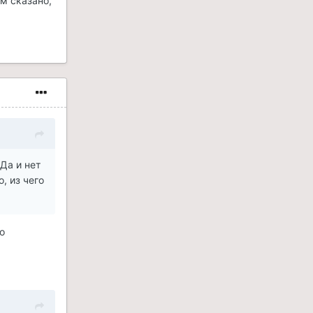
м сказано,
Да и нет
, из чего
о