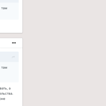
к там
к там
вать, а
ельства.
оне