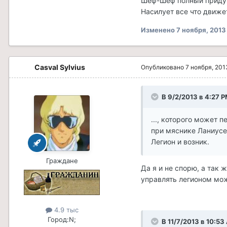
Шеф-Шеф полный придуро
Насилует все что движе
Изменено
7 ноября, 2013
Casval Sylvius
Опубликовано
7 ноября, 201
В 9/2/2013 в 4:27 P
..., которого может 
при мяснике Ланиусе 
Легион и возник.
Граждане
Да я и не спорю, а так
управлять легионом мо
4.9 тыс
Город:
N;
В 11/7/2013 в 10:5