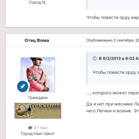
Город:
N;
Чтобы повести орду вар
Отец Фома
Опубликовано
2 сентября, 2
В 9/2/2013 в 6:02 A
Чтобы повести орду 
..., которого может пе
Граждане
Да и нет при мяснике Л
чего Легион и возник. Э
4.1 тыс
Город:
Нью-Шеот