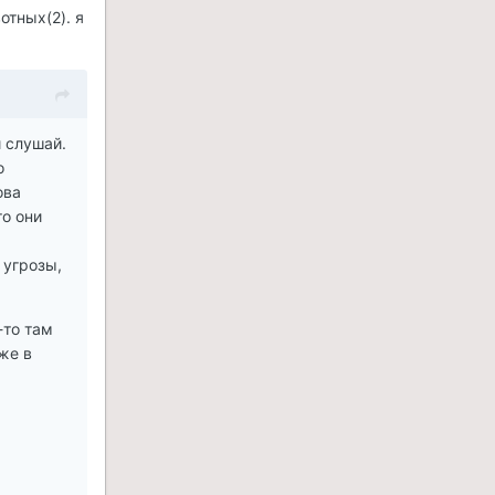
отных(2). я
и слушай.
о
ова
то они
 угрозы,
-то там
аже в