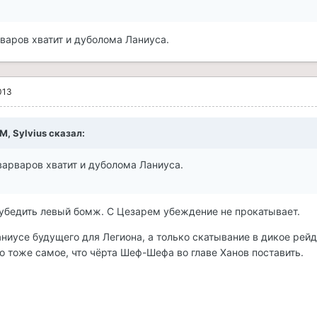
варов хватит и дуболома Ланиуса.
013
M, Sylvius сказал:
варваров хватит и дуболома Ланиуса.
реубедить левый бомж. С Цезарем убеждение не прокатывает.
аниусе будущего для Легиона, а только скатывание в дикое рейд
то тоже самое, что чёрта Шеф-Шефа во главе Ханов поставить.