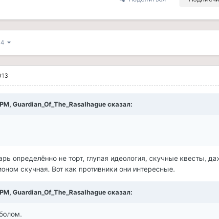
з 4
013
1 PM, Guardian_Of_The_Rasalhague сказал:
арь определённо не торт, глупая идеология, скучные квесты, д
ионом скучная. Вот как противники они интересные.
1 PM, Guardian_Of_The_Rasalhague сказал:
болом.