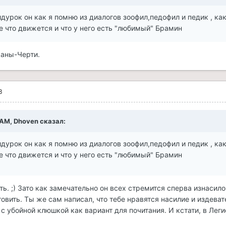
урок он как я помню из диалогов зоофил,педофил и педик , ка
е что движется и что у него есть "любимый" Брамин
аны-Черти.
3
3 AM, Dhoven сказал:
урок он как я помню из диалогов зоофил,педофил и педик , ка
е что движется и что у него есть "любимый" Брамин
ь. ;) Зато как замечательно он всех стремится сперва изнасило
овить. Ты же сам написал, что тебе нравятся насилие и издеват
с убойной клюшкой как вариант для почитания. И кстати, в Леги