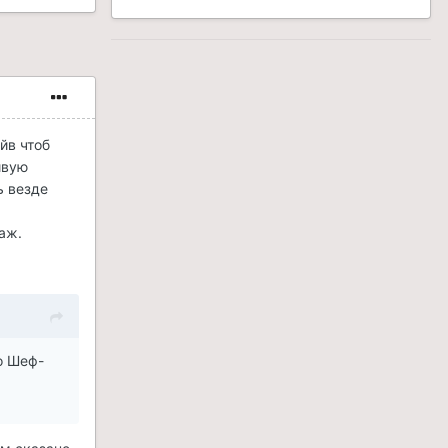
йв чтоб
ивую
ь везде
аж.
о Шеф-