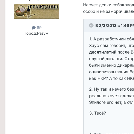
Насчет девки собаковода
особо и не заморачивал
В 2/3/2013 в 1:46 P
69
Город:
Разум
1. А разработчики об
Хаус сам говорит, ч
десятилетий
после В
слушай диалоги. Стар
были именно дикаря
оцивилизовывания Ве
как НКР? А то как НК
2. Ну так и нечего бе
реально хочет сделат
Эпилоге его нет, в от
3. Твоё?