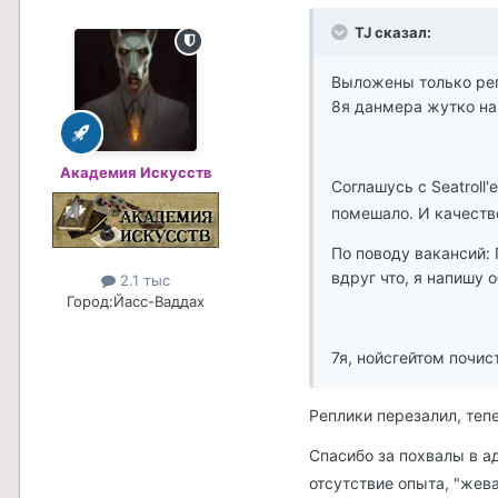
TJ сказал:
Выложены только репл
8я данмера жутко на
Академия Искусств
Соглашусь с Seatroll
помешало. И качеств
По поводу вакансий: 
вдруг что, я напишу о
2.1 тыс
Город:
Йасс-Ваддах
7я, нойсгейтом почис
Реплики перезалил, теп
Спасибо за похвалы в 
отсутствие опыта, "жева