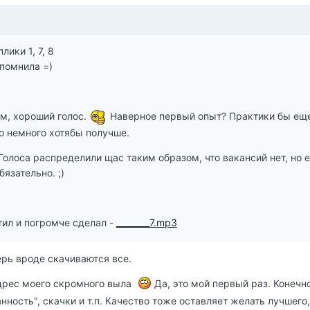
ики 1, 7, 8
помнила =)
'ем, хороший голос.
Наверное первый опыт? Практики бы ещ
о немного хотябы получше.
Голоса распределили щас таким образом, что вакансий нет, но 
бязательно. ;)
тил и погромче сделал -
________7.mp3
ерь вроде скачиваются все.
адрес моего скромного выла
Да, это мой первый раз. Конечн
нность", скачки и т.п. Качество тоже оставляет желать лучшего