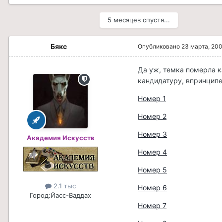
5 месяцев спустя...
Бякс
Опубликовано
23 марта, 20
Да уж, темка померла к
кандидатуру, впринцип
Номер 1
Номер 2
Номер 3
Академия Искусств
Номер 4
Номер 5
2.1 тыс
Номер 6
Город:
Йасс-Ваддах
Номер 7