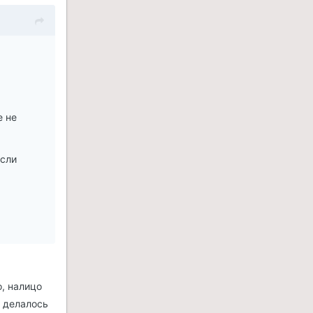
е не
если
о, налицо
, делалось