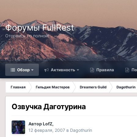
Форумы FullRest
Оторвись по полной!
Обзор
Активность
Правила
По
Главная
Гильдия Мастеров
Dreamers Guild
Dagothurin
Озвучка Даготурина
Автор
LofZ
,
12 февраля, 2007
в
Dagothurin