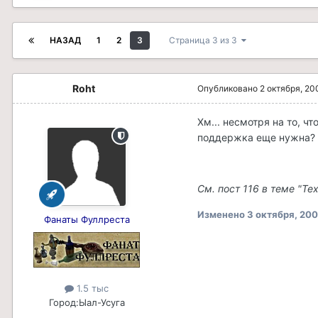
НАЗАД
1
2
3
Страница 3 из 3
Roht
Опубликовано
2 октября, 20
Хм... несмотря на то, ч
поддержка еще нужна? Е
См. пост 116 в теме "Тех
Изменено
3 октября, 20
Фанаты Фуллреста
1.5 тыс
Город:
Ыал-Усуга