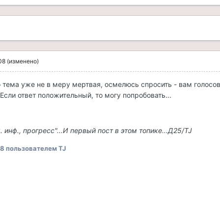
08
(изменено)
то тема уже не в меру мертвая, осмелюсь спросить - вам голосо
сли ответ положительный, то могу попробовать...
. инф., прогресс"...И первый пост в этом топике...Д25/TJ
08
пользователем TJ