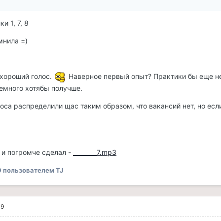
 1, 7, 8
мнила =)
, хороший голос.
Наверное первый опыт? Практики бы еще н
емного хотябы получше.
оса распределили щас таким образом, что вакансий нет, но если
л и погромче сделал -
________7.mp3
9
пользователем TJ
09