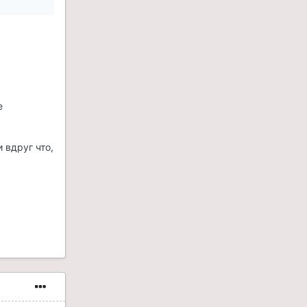
е
 вдруг что,