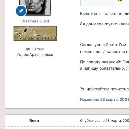
Выложены только реплики
Dreamers Guild
8я данмера жутко напо
Соглашусь с Seatroll'ем
1.9 тыс
помешало. И качество н
Город:
Архангельск
По поводу вакансий: Гол
я напишу обязательно. ;)
7я, нойсгейтом почисти
Изменено
23 марта, 200
Бякс
Опубликовано
23 марта, 20