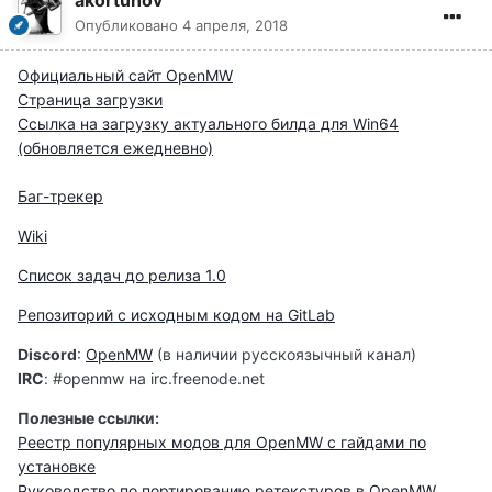
akortunov
Опубликовано
4 апреля, 2018
Официальный сайт OpenMW
Страница загрузки
Ссылка на загрузку актуального билда для Win64
(обновляется ежедневно)
Баг-трекер
Wiki
Список задач до релиза 1.0
Репозиторий с исходным кодом на GitLab
Discord
:
OpenMW
(в наличии русскоязычный канал)
IRC
:
#openmw на irc.freenode.net
Полезные ссылки:
Реестр популярных модов для OpenMW с гайдами по
установке
Руководство по портированию ретекстуров в OpenMW