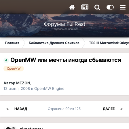
Форумы FullRest
Оторвись по полной!
Главная
Библиотека Древних Свитков
TES III Morrowind: Обс
OpenMW или мечты иногда сбываются
OpenMW
Автор
MEZON
,
12 июня, 2008
в
OpenMW Engine
НАЗАД
Страница 99 из 125
ДАЛЕЕ