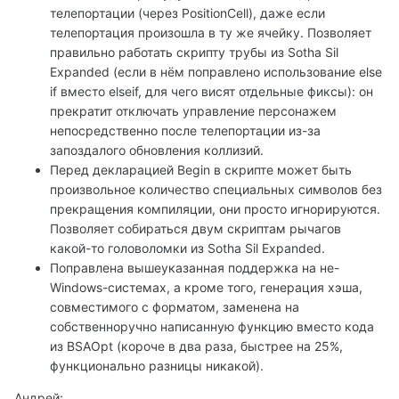
телепортации (через PositionCell), даже если
телепортация произошла в ту же ячейку. Позволяет
правильно работать скрипту трубы из Sotha Sil
Expanded (если в нём поправлено использование else
if вместо elseif, для чего висят отдельные фиксы): он
прекратит отключать управление персонажем
непосредственно после телепортации из-за
запоздалого обновления коллизий.
Перед декларацией Begin в скрипте может быть
произвольное количество специальных символов без
прекращения компиляции, они просто игнорируются.
Позволяет собираться двум скриптам рычагов
какой-то головоломки из Sotha Sil Expanded.
Поправлена вышеуказанная поддержка на не-
Windows-системах, а кроме того, генерация хэша,
совместимого с форматом, заменена на
собственноручно написанную функцию вместо кода
из BSAOpt (короче в два раза, быстрее на 25%,
функционально разницы никакой).
Андрей: