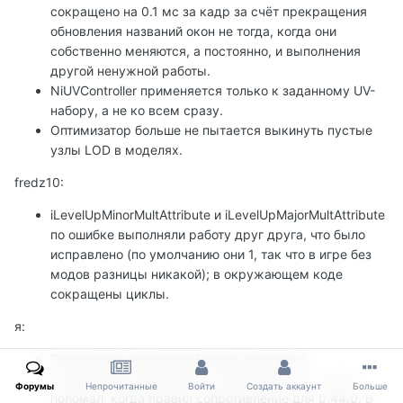
сокращено на 0.1 мс за кадр за счёт прекращения
обновления названий окон не тогда, когда они
собственно меняются, а постоянно, и выполнения
другой ненужной работы.
NiUVController применяется только к заданному UV-
набору, а не ко всем сразу.
Оптимизатор больше не пытается выкинуть пустые
узлы LOD в моделях.
fredz10:
iLevelUpMinorMultAttribute и
iLevelUpMajorMultAttribute
по ошибке выполняли работу друг друга, что было
исправлено (по умолчанию они 1, так что в игре без
модов разницы никакой); в окружающем коде
сокращены циклы.
я:
Поглощение заклинаний вновь позволяет
поглощенным эффектам не применяться — я это
Форумы
Непрочитанные
Войти
Создать аккаунт
Больше
поломал, когда правил сопротивление для 0.44.0. В