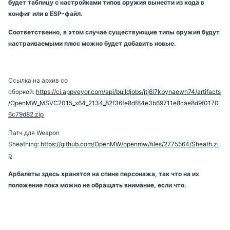
будет таблицу с настройками типов оружия вынести из кода в
конфиг или в ESP-файл.
Соответственно, в этом случае существующие типы оружия будут
настраиваемыми плюс можно будет добавить новые.
Ссылка на архив со
сборкой:
https://ci.appveyor.com/api/buildjobs/jtj6i7kbynaewh74/artifacts
/OpenMW_MSVC2015_x64_2134_82f36fe8df84e3b69711e8cae8d9f0170
6c79d82.zip
Патч для Weapon
Sheathing:
https://github.com/OpenMW/openmw/files/2775564/Sheath.zi
p
Арбалеты здесь хранятся на спине персонажа, так что на их
положение пока можно не обращать внимание, если что.