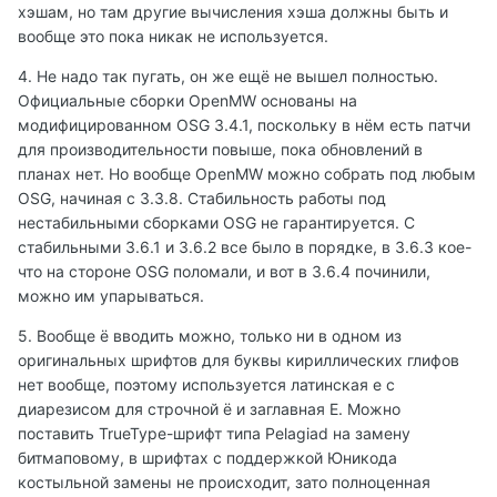
хэшам, но там другие вычисления хэша должны быть и
вообще это пока никак не используется.
4. Не надо так пугать, он же ещё не вышел полностью.
Официальные сборки OpenMW основаны на
модифицированном OSG 3.4.1, поскольку в нём есть патчи
для производительности повыше, пока обновлений в
планах нет. Но вообще OpenMW можно собрать под любым
OSG, начиная с 3.3.8. Стабильность работы под
нестабильными сборками OSG не гарантируется. С
стабильными 3.6.1 и 3.6.2 все было в порядке, в 3.6.3 кое-
что на стороне OSG поломали, и вот в 3.6.4 починили,
можно им упарываться.
5. Вообще ё вводить можно, только ни в одном из
оригинальных шрифтов для буквы кириллических глифов
нет вообще, поэтому используется латинская е с
диарезисом для строчной ё и заглавная Е. Можно
поставить TrueType-шрифт типа Pelagiad на замену
битмаповому, в шрифтах с поддержкой Юникода
костыльной замены не происходит, зато полноценная