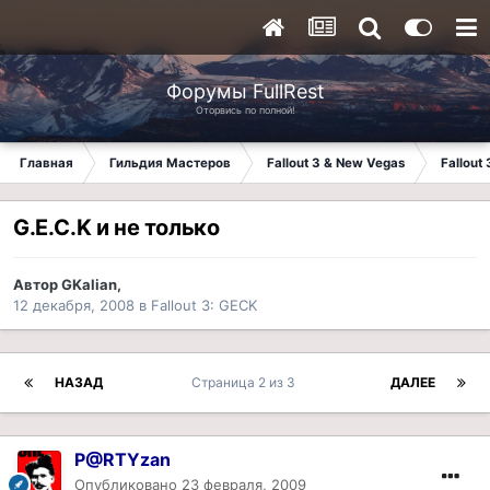
Форумы FullRest
Оторвись по полной!
Главная
Гильдия Мастеров
Fallout 3 & New Vegas
Fallout
G.E.C.K и не только
Автор
GKalian
,
12 декабря, 2008
в
Fallout 3: GECK
НАЗАД
Страница 2 из 3
ДАЛЕЕ
P@RTYzan
Опубликовано
23 февраля, 2009