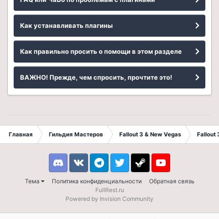
Как устанавливать плагины
Как правильно просить о помощи в этом разделе
ВАЖНО! Прежде, чем спросить, прочтите это!
Главная
Гильдия Мастеров
Fallout 3 & New Vegas
Fallout
Discord
VK
Telegram
Twitter
Steam
Youtube
Тема
Политика конфиденциальности
Обратная связь
FullRest.ru
Powered by Invision Community