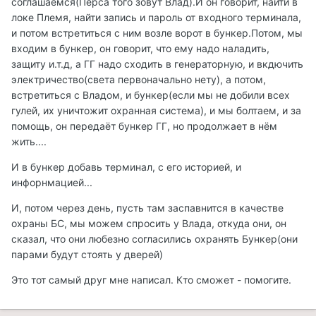
соглашаемся(Перса того зовут Влад).И он говорит, найти в
локе Племя, найти запись и пароль от входного терминала,
и потом встретиться с ним возле ворот в бункер.Потом, мы
входим в бункер, он говорит, что ему надо наладить,
защиту и.т.д, а ГГ надо сходить в генераторную, и вкдючить
электричество(света первоначально нету), а потом,
встретиться с Владом, и бункер(если мы не добили всех
гулей, их уничтожит охранная система), и мы болтаем, и за
помощь, он передаёт бункер ГГ, но продолжает в нём
жить....
И в бункер добавь терминал, с его историей, и
инфорнмацией...
И, потом через день, пусть там заспавнится в качестве
охраны БС, мы можем спросить у Влада, откуда они, он
сказал, что они любезно согласились охранять Бункер(они
парами будут стоять у дверей)
Это тот самый друг мне написал. Кто сможет - помогите.