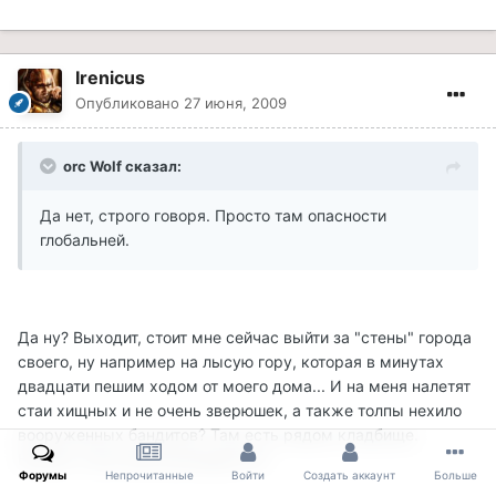
Irenicus
Опубликовано
27 июня, 2009
orc Wolf сказал:
Да нет, строго говоря. Просто там опасности
глобальней.
Да ну? Выходит, стоит мне сейчас выйти за "стены" города
своего, ну например на лысую гору, которая в минутах
двадцати пешим ходом от моего дома... И на меня налетят
стаи хищных и не очень зверюшек, а также толпы нехило
вооруженных бандитов? Там есть рядом кладбище.
Нежить тоже меня дожидается?
Форумы
Непрочитанные
Войти
Создать аккаунт
Больше