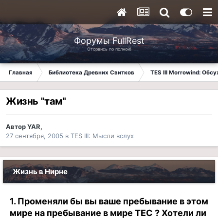
Форумы FullRest
Оторвись по полной!
Главная
Библиотека Древних Свитков
TES III Morrowind: Обс
Жизнь "там"
Автор
YAR
,
27 сентября, 2005
в
TES III: Мысли вслух
Жизнь в Нирне
1. Променяли бы вы ваше пребывание в этом
мире на пребывание в мире ТЕС ? Хотели ли