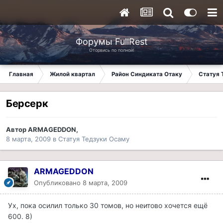
Форумы FullRest
Оторвись по полной!
Главная
Жилой квартал
Район Синдиката Отаку
Статуя 
Берсерк
Автор
ARMAGEDDON
,
8 марта, 2009
в
Статуя Тедзуки Осаму
ARMAGEDDON
Опубликовано
8 марта, 2009
Ух, пока осилил только 30 томов, но неитово хочется ещё
600. 8)