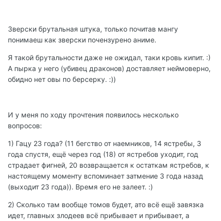
Зверски брутальная штука, только почитав мангу
понимаеш как зверски почензурено аниме.
Я такой брутальности даже не ожидал, таки кровь кипит. :)
А пырка у него (убивец драконов) доставляет неймоверно,
обидно нет овы по берсерку. :))
И у меня по ходу прочтения появилось несколько
вопросов:
1) Гацу 23 года? (11 бегство от наемников, 14 ястребы, 3
года спустя, ещё через год (18) от ястребов уходит, год
страдает фигней, 20 возвращается к остаткам ястребов, к
настоящему моменту вспоминает затмение 3 года назад
(выходит 23 года)). Время его не залеет. :)
2) Сколько там вообще томов будет, ато всё ещё завязка
идет, главных злодеев всё прибывает и прибывает, а