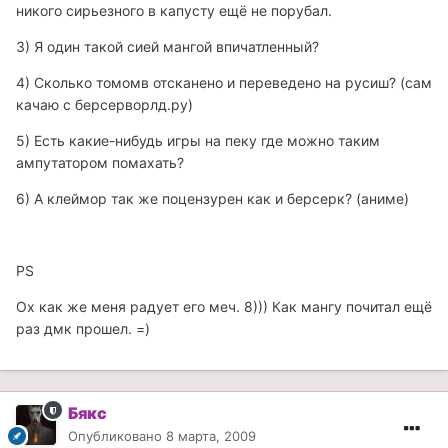
никого сирьезного в капусту ещё не порубал.
3) Я один такой сией мангой впичатленный?
4) Сколько томомв отсканено и переведено на русиш? (сам
качаю с берсерворлд.ру)
5) Есть какие-нибудь игры на пеку где можно таким
ампутатором помахать?
6) А клеймор так же поцензурен как и берсерк? (аниме)
PS
Ох как же меня радует его меч. 8))) Как мангу почитал ещё
раз дмк прошел. =)
Бякс
Опубликовано
8 марта, 2009