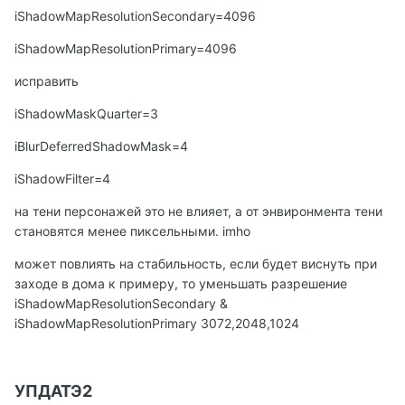
iShadowMapResolutionSecondary=4096
iShadowMapResolutionPrimary=4096
исправить
iShadowMaskQuarter=3
iBlurDeferredShadowMask=4
iShadowFilter=4
на тени персонажей это не влияет, а от энвиронмента тени
становятся менее пиксельными. imho
может повлиять на стабильность, если будет виснуть при
заходе в дома к примеру, то уменьшать разрешение
iShadowMapResolutionSecondary &
iShadowMapResolutionPrimary 3072,2048,1024
УПДАТЭ2