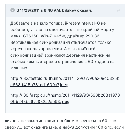
В 11/29/2011 в 8:48 AM, Bibikey сказал:
Добавьте в начало топика, iPresentInterval=0 не
работает, v-sinc не отключается, по крайней мере у
меня. GTS250, Win-7, 64бит, драйвер 290.36.
Вертикальная синхронизация отключается только
через панель управления. А с включённой
синхронизацией возникают дёргания картинки на
слабых компьютерах и ограничение в 60 кадров на
мощных.
http://i32.fastpic.ru/thumb/2011/1129/a7/90e209c0325b
c668d415b781cd1609a7.jpeg
http://i30.fastpic.ru/thumb/2011/1129/93/590b268a1970
09b245bc97c852a2eb93.jpeg
лично я не заметил каких проблем с всинком, а 60 фпс
сверху... вот скажите мне, а набуя допустим 100 фпс, если