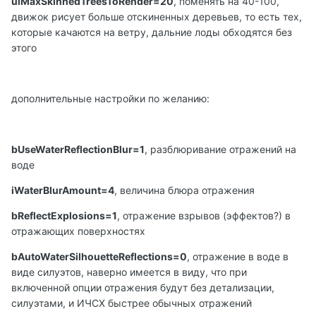
uiMaxSkinnedTreesToRender=20
, поменять на 40-100,
движок рисует больше отскиненных деревьев, то есть тех,
которые качаются на ветру, дальние лоды обходятся без
этого
дополнительные настройки по желанию:
bUseWaterReflectionBlur=1
, разблюривание отражений на
воде
iWaterBlurAmount=4
, величина блюра отражения
bReflectExplosions=1
, отражение взрывов (эффектов?) в
отражающих поверхностях
bAutoWaterSilhouetteReflections=0
, отражение в воде в
виде силуэтов, наверно имеется в виду, что при
включенной опции отражения будут без детализации,
силуэтами, и ИЧСХ быстрее обычных отражений