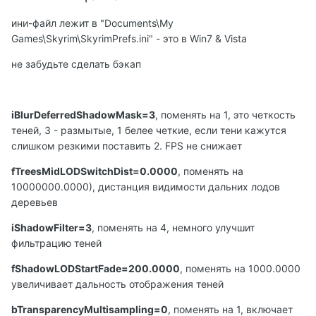
ини-файл лежит в "Documents\My
Games\Skyrim\SkyrimPrefs.ini" - это в Win7 & Vista
не забудьте сделать бэкап
iBlurDeferredShadowMask=3
, поменять на 1, это четкость
теней, 3 - размытые, 1 белее четкие, если тени кажутся
слишком резкими поставить 2. FPS не снижает
fTreesMidLODSwitchDist=0.0000
, поменять на
10000000.0000), дистанция видимости дальних лодов
деревьев
iShadowFilter=3
, поменять на 4, немного улучшит
фильтрацию теней
fShadowLODStartFade=200.0000
, поменять на 1000.0000
увеличивает дальность отображения теней
bTransparencyMultisampling=0
, поменять на 1, включает