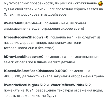
мультисеплинг прозрачности, по русски - сглаживание
тут на свой страх и риск. upd: постоянно сбрасывается на
0, так что форсировать из драйверов
iWaterMultiSamples=0
, поменять на 4, включает
сглаживание на воде (отражения скорее всего)
bTreesReceiveShadows=0
, поменять на 1, как следует из
название деревья теперь воспринимают тени
(отбрасывают они и без этого)
bDrawLandShadows=0
, поменять на 1, самозатемнение
земли от себя же в плане мелких деталей
fGrassMinStartFadeDistance=0.0000
, поменять на
400.0000, дальность начала затухания отображения травы
iWaterReflectHeight=512
и
iWaterReflectWidth=512
,
поменять на 1024, разрешение текстуры отражения воды,
то есть отражения четче будут