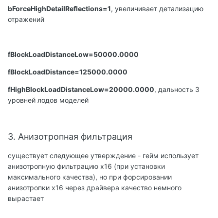
bForceHighDetailReflections=1
, увеличивает детализацию
отражений
fBlockLoadDistanceLow=50000.0000
fBlockLoadDistance=125000.0000
fHighBlockLoadDistanceLow=20000.0000
, дальность 3
уровней лодов моделей
3. Анизотропная фильтрация
существует следующее утверждение - гейм использует
анизотропную фильтрацию х16 (при установки
максимального качества), но при форсировании
анизотропки х16 через драйвера качество немного
вырастает