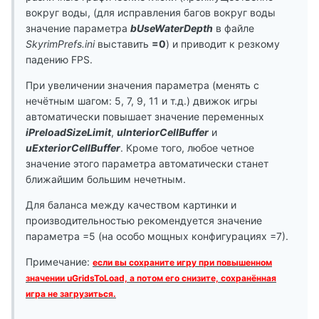
вокруг воды, (для исправления багов вокруг воды
значение параметра
bUseWaterDepth
в файле
SkyrimPrefs.ini
выставить
=0
) и приводит к резкому
падению FPS.
При увеличении значения параметра (менять с
нечётным шагом: 5, 7, 9, 11 и т.д.) движок игры
автоматически повышает значение переменных
iPreloadSizeLimit
,
uInteriorCellBuffer
и
uExteriorCellBuffer
. Кроме того, любое четное
значение этого параметра автоматически станет
ближайшим большим нечетным.
Для баланса между качеством картинки и
производительностью рекомендуется значение
параметра =5 (на особо мощных конфигурациях =7).
Примечание:
если вы сохраните игру при повышенном
значении uGridsToLoad, а потом его снизите, сохранённая
игра не загрузиться.