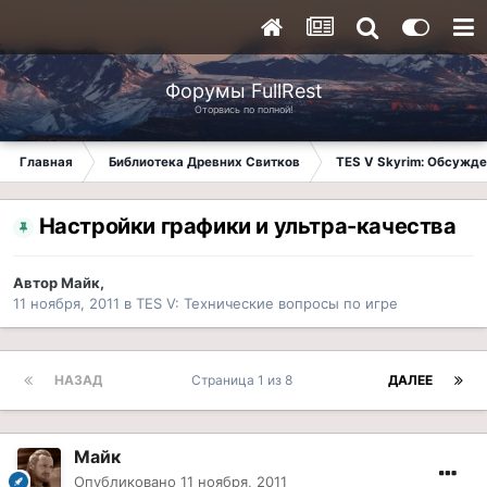
Форумы FullRest
Оторвись по полной!
Главная
Библиотека Древних Свитков
TES V Skyrim: Обсужде
Настройки графики и ультра-качества
Автор
Майк
,
11 ноября, 2011
в
TES V: Технические вопросы по игре
НАЗАД
Страница 1 из 8
ДАЛЕЕ
Майк
Опубликовано
11 ноября, 2011