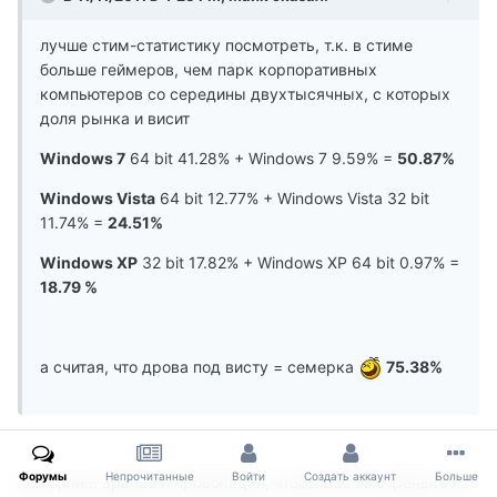
лучше стим-статистику посмотреть, т.к. в стиме
больше геймеров, чем парк корпоративных
компьютеров со середины двухтысячных, с которых
доля рынка и висит
Windows 7
64 bit 41.28% + Windows 7 9.59% =
50.87%
Windows Vista
64 bit 12.77% + Windows Vista 32 bit
11.74% =
24.51%
Windows XP
32 bit 17.82% + Windows XP 64 bit 0.97% =
18.79 %
а считая, что дрова под висту = семерка
75.38%
Форумы
Непрочитанные
Войти
Создать аккаунт
Больше
ложь,
пи...
вранье и провокация, чтобы все быстренько на