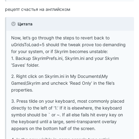
рецепт счастья на английском
Цитата
Now, let’s go through the steps to revert back to
uGridsToLoad=5 should the tweak prove too demanding
for your system, or if Skyrim becomes unstable:
1. Backup SkyrimPrefs.ini, Skyrim.ini and your Skyrim
‘Saves’ folder.
2. Right click on Skyrim.ini in My Documents\My
Games\Skyrim and uncheck ‘Read Only’ in the file’s
properties.
3. Press tilde on your keyboard, most commonly placed
directly to the left of ‘1.’ If it is elsewhere, the keyboard
symbol should be ` or ~. If all else fails hit every key on
the keyboard until a large, semi-transparent overlay
appears on the bottom half of the screen.