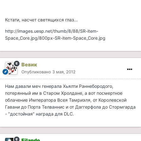
Кстати, насчет светящихся глаз...
http://images.uesp.net/thumb/8/88/SR-item-
Space_Core.jpg/800px-SR-item-Space_Core.jpg
Вевик
Опубликовано
3 мая, 2012
Нам давали меч генерала Хьялти Раннебородого,
потерянный им в Старом Хролдане, а вот посмертное
облачение Императора Всея Тамриэля, от Королевской
Гавани до Порта Телваннис и от Даггерфола до Стормгарда
- "достойная" награда для DLC.
Eilando