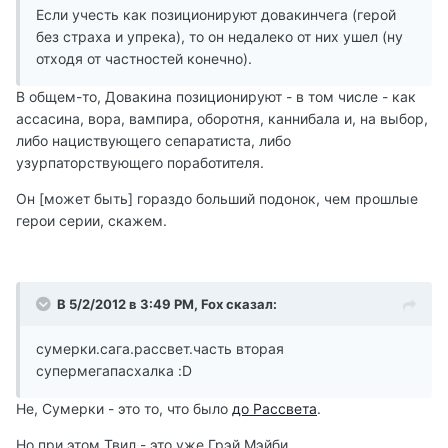
Если учесть как позиционируют довакинчега (герой
без страха и упрека), то он недалеко от них ушел (ну
отходя от частностей конечно).
В общем-то, Довакина позиционируют - в том числе - как
ассасина, вора, вампира, оборотня, каннибала и, на выбор,
либо нациствующего сепаратиста, либо
узурпаторствующего поработителя.
Он [может быть] гораздо больший подонок, чем прошлые
герои серии, скажем.
В 5/2/2012 в 3:49 PM, Fox сказал:
сумерки.сага.рассвет.часть вторая
супермегапасхалка :D
Не, Сумерки - это то, что было
до Рассвета
.
Но при этом Твил - это уже Грэй Мэйби.