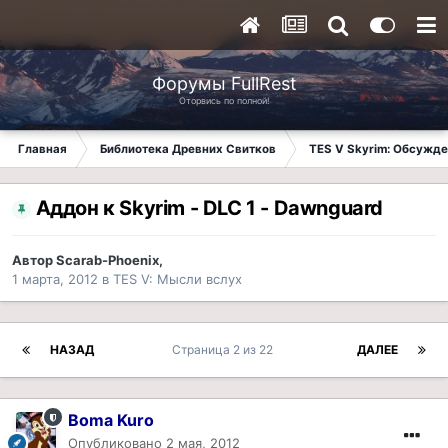
Форумы FullRest
Оторвись по полной!
Главная
Библиотека Древних Свитков
TES V Skyrim: Обсужде
Аддон к Skyrim - DLC 1 - Dawnguard
Автор
Scarab-Phoenix
,
1 марта, 2012
в
TES V: Мысли вслух
НАЗАД
Страница 2 из 22
ДАЛЕЕ
Boma Kuro
Опубликовано
2 мая, 2012