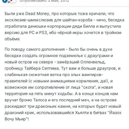
Опубликовано
3 мая, 2012
Были уже Dead Money, про которые тоже кричали, что
эксклюзив-шмекслюзив для шайтан-короба - ничо, беседка
отработала денюшки корпорации дяди Билла и выпустила
версию для PC и PS3, ибо чёрной икры хочется в тройном
объёме
По поводу самого дополнения - было бы очень в духе
беседки создать огромное подземелье с драуграми и
новый остров на севере - замёрзший Олленвельд,
гробницу Тайбера Септима. Тут вам и больше драугров, и
слабенькая сюжетная ветка про злых вампиров-
правителей (с новыми анимациями кормления, да!), и
возможное им сопротивление от лица "скота", и новая
территория на пять минут ходьбы. А в конце концов нам
вручат броню Талоса и его последний меч, а на острове
раскидают три драконьих камня, на которых будет новый
драконий крик, использовавшийся Хьялти в битвах "Йазох
Вочу Мьир"!