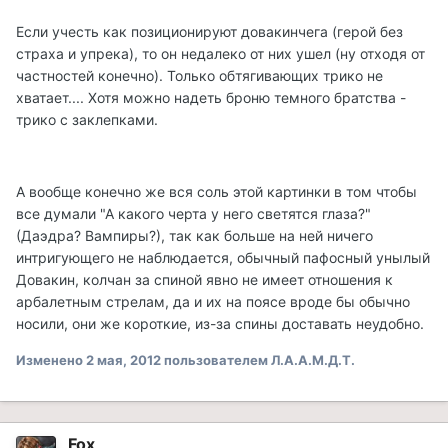
Если учесть как позиционируют довакинчега (герой без
страха и упрека), то он недалеко от них ушел (ну отходя от
частностей конечно). Только обтягивающих трико не
хватает.... Хотя можно надеть броню темного братства -
трико с заклепками.
А вообще конечно же вся соль этой картинки в том чтобы
все думали "А какого черта у него светятся глаза?"
(Даэдра? Вампиры?), так как больше на ней ничего
интригующего не наблюдается, обычный пафосный унылый
Довакин, колчан за спиной явно не имеет отношения к
арбалетным стрелам, да и их на поясе вроде бы обычно
носили, они же короткие, из-за спины доставать неудобно.
Изменено
2 мая, 2012
пользователем Л.А.А.М.Д.Т.
Fox