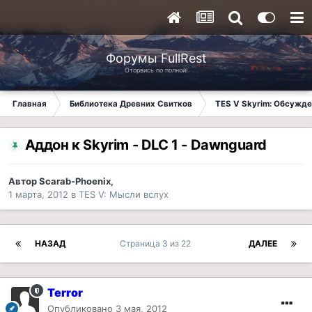
Форумы FullRest
Оторвись по полной!
Главная
Библиотека Древних Свитков
TES V Skyrim: Обсужде
Аддон к Skyrim - DLC 1 - Dawnguard
Автор
Scarab-Phoenix
,
1 марта, 2012
в
TES V: Мысли вслух
НАЗАД
Страница 3 из 22
ДАЛЕЕ
Terror
Опубликовано
3 мая, 2012