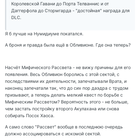
Королевской Гавани до Порта Телваннис и от
Даггерфола до Стормгарда - "достойная" награда для
DLC.
Я б лучше на Нумидиуме покатался.
А броня и правда была ещё в Обливионе. Где она теперь?
Насчёт Мифического Рассвета - не вижу причины для его
появления. Весь Обливион боролись с этой сектой, с
последствиями их деятельности, запечатывали Врата, и
наконец запечатали так, что до сих пор даэдра с трудом
призывают, а теперь делать мелкий квест по борьбе с
Мифическим Рассветом? Вероятность этого - не больше,
чем застать постройку второго Акулахана или снова
собирать Посох Хаоса.
А само слово "Рассвет" вообще в последнюю очередь
должно ассоциироваться с искомой сектой.