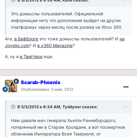
В 5/3/2012 в 9:39 AM, Kane сказал:
Это домыслы пользователей. Официальной
информации нету что дополнение выйдет на других
платформах через месяц после релиза на Xbox 360.
Ага,
в БефБлоге
это тоже домыслы пользователей? И
на
Joystiq.com
? И
в x360 Magazine
?
А, ну и
в Твиттере
еще.
Scarab-Phoenix
Опубликовано
3 мая, 2012
В 5/3/2012 в 8:34 AM, Tyddyner сказал:
Нам давали меч генерала Хьялти Раннебородого,
потерянный им в Старом Хролдане, а вот посмертное
облачение Императора Всея Тамриэля, от