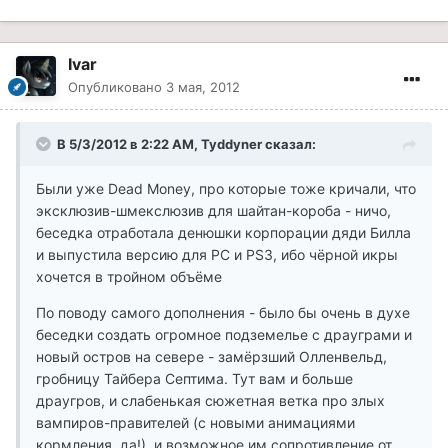
Ivar
Опубликовано
3 мая, 2012
В 5/3/2012 в 2:22 AM, Tyddyner сказал:
Были уже Dead Money, про которые тоже кричали, что
эксклюзив-шмекслюзив для шайтан-короба - ничо,
беседка отработала денюшки корпорации дяди Билла
и выпустила версию для PC и PS3, ибо чёрной икры
хочется в тройном объёме
По поводу самого дополнения - было бы очень в духе
беседки создать огромное подземелье с драуграми и
новый остров на севере - замёрзший Олленвельд,
гробницу Тайбера Септима. Тут вам и больше
драугров, и слабенькая сюжетная ветка про злых
вампиров-правителей (с новыми анимациями
кормления, да!), и возможное им сопротивление от