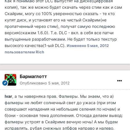
Как я понимаю этот DLC выпустят на диске(цифровая
копия), так же можно будет скачать через стим как и сам
Скайрим, могу со 100% уверенностью сказать - те кто
купят диск, и установят его на чистый Скайрим(не
пропатченный через стим), получат самую последнюю
версия(скажем 1.6.0). Т.е. DLC - вкл. в себя все патчи
выпущенные разработчиками. Не будет только текстур
высокого качества(1-ый DLC).
Изменено
5 мая, 2012
пользователем Rich
Бармаглотт
Опубликовано
5 мая, 2012
Ivar
, а ты наверняка прав. Фалмеры. Мы знаем, что а)
фалмеры не любят солнечный свет до ужаса (при этом
совершают нападения на небольшие селения по ночам) и
б)они - основная тема дополнения. Отсюда делаем вывод:
фалмеры устроят в Скайриме вечную ночь! А мы будем
исправлять, рубая снежных элбфов направо и налево.