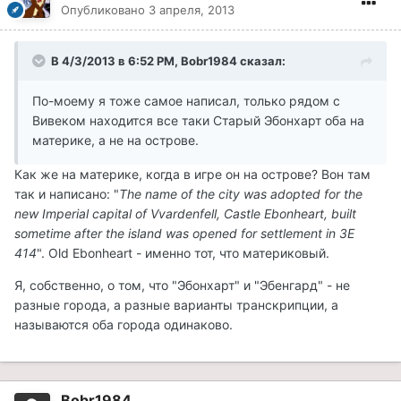
Опубликовано
3 апреля, 2013
В 4/3/2013 в 6:52 PM, Bobr1984 сказал:
По-моему я тоже самое написал, только рядом с
Вивеком находится все таки Старый Эбонхарт оба на
материке, а не на острове.
Как же на материке, когда в игре он на острове? Вон там
так и написано: "
The name of the city was adopted for the
new Imperial capital of Vvardenfell, Castle Ebonheart, built
sometime after the island was opened for settlement in 3E
414
". Old Ebonheart - именно тот, что материковый.
Я, собственно, о том, что "Эбонхарт" и "Эбенгард" - не
разные города, а разные варианты транскрипции, а
называются оба города одинаково.
Bobr1984