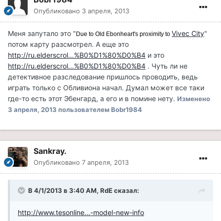
Опубликовано
3 апреля, 2013
Меня запутало это "
Vivec City
"
Due to Old Ebonheart's proximity to
потом карту разсмотрел. А еще это
http://ru.elderscrol...%B0%D1%80%D0%B4
и это
http://ru.elderscrol...%B0%D1%80%D0%B4
. Чуть ли не
детективное разследование пришлось проводить, ведь
играть только с Обливиона начал. Думал может все таки
где-то есть этот Эбенгард, а его и в помине нету.
Изменено
3 апреля, 2013
пользователем Bobr1984
Sankray.
Опубликовано
7 апреля, 2013
В 4/1/2013 в 3:40 AM, RdE сказал:
http://www.tesonline...-model-new-info