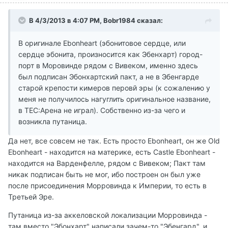
В 4/3/2013 в 4:07 PM, Bobr1984 сказал:
В оригинале Ebonheart (эбонитовое сердце, или
сердце эбонита, произносится как Эбенхарт) город-
порт в Моровинде рядом с Вивеком, именно здесь
был подписан Эбонхартский пакт, а не в Эбенгарде
старой крепости кимеров перовй эры (к сожалению у
меня не получилось нагуглить оригинальное название,
в ТЕС:Арена не играл). Собственно из-за чего и
возникла путаница.
Да нет, все совсем не так. Есть просто Ebonheart, он же Old
Ebonheart - находится на материке, есть Castle Ebonheart -
находится на Варденфелле, рядом с Вивеком; Пакт там
никак подписан быть не мог, ибо построен он был уже
после присоединения Морровинда к Империи, то есть в
Третьей Эре.
Путаница из-за аккеловской локализации Морровинда -
там вместо "Эбонхарт" написали зачем-то "Эбенгард", и