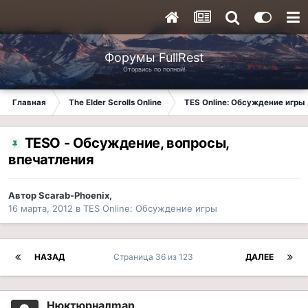
Форумы FullRest
Оторвись по полной!
Главная
The Elder Scrolls Online
TES Online: Обсуждение игры
TESO - Обсуждение, вопросы,
впечатления
Автор
Scarab-Phoenix
,
16 марта, 2012
в
TES Online: Обсуждение игры
НАЗАД
Страница 36 из 123
ДАЛЕЕ
Нюктюрналman