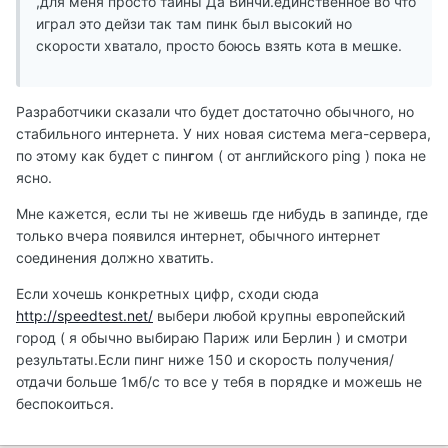
,для меня просто тайны Да Винчи.единственное во что
играл это дейзи так там пинк был высокий но
скорости хватало, просто боюсь взять кота в мешке.
Разработчики сказали что будет достаточно обычного, но
стабильного интернета. У них новая система мега-сервера,
по этому как будет с пин
г
ом ( от английского ping ) пока не
ясно.
Мне кажется, если ты не живешь где нибудь в запинде, где
только вчера появился интернет, обычного интернет
соединения должно хватить.
Если хочешь конкретных цифр, сходи сюда
http://speedtest.net/
выбери любой крупны европейский
город ( я обычно выбираю Париж или Берлин ) и смотри
результаты.Если пинг ниже 150 и скорость получения/
отдачи больше 1мб/с то все у тебя в порядке и можешь не
беспокоиться.