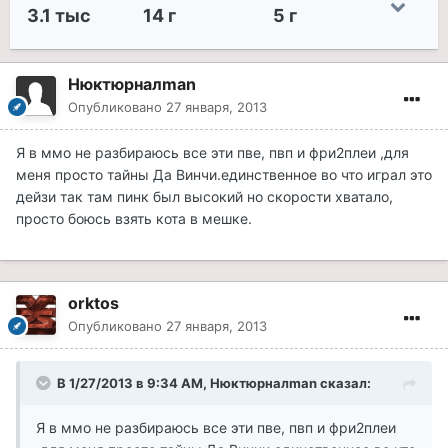
3.1 тыс
14 г
5 г
Нюктюрналman
Опубликовано
27 января, 2013
Я в ммо не разбираюсь все эти пве, пвп и фри2плеи ,для
меня просто тайны Да Винчи.единственное во что играл это
дейзи так там пинк был высокий но скорости хватало,
просто боюсь взять кота в мешке.
orktos
Опубликовано
27 января, 2013
В 1/27/2013 в 9:34 AM, Нюктюрналman сказал:
Я в ммо не разбираюсь все эти пве, пвп и фри2плеи