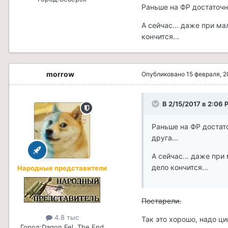
Раньше на ФР достаточно
А сейчас... даже при м
кончится...
morrow
Опубликовано
15 февраля, 2
В 2/15/2017 в 2:06 
Раньше на ФР достато
друга...
А сейчас... даже при
дело кончится...
Народные представители
Постарели.
4.8 тыс
Так это хорошо, надо ц
Город:
Dagon Fel, The End