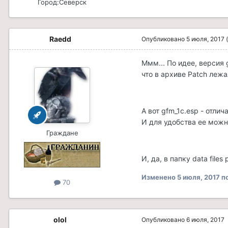
Город:
Северск
Raedd
Опубликовано
5 июля, 2017
Ммм... По идее, версия 
что в архиве Patch лежал
А вот gfm_1c.esp - отлич
И для удобства ее можн
Граждане
И, да, в папку data file
Изменено
5 июля, 2017
по
70
olol
Опубликовано
6 июля, 2017