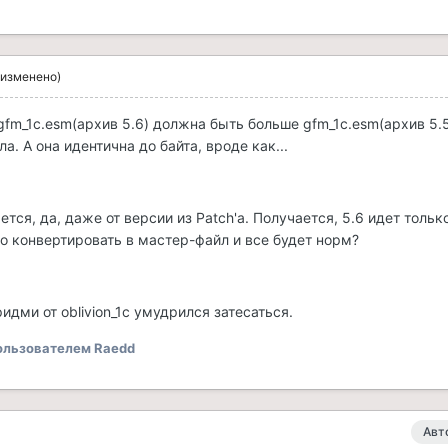
(изменено)
gfm_1c.esm(архив 5.6) должна быть больше gfm_1c.esm(архив 5.5)
а. А она идентична до байта, вроде как...
ается, да, даже от версии из Patch'a. Получается, 5.6 идет тольк
о конвертировать в мастер-файл и все будет норм?
s ридми от oblivion_1c умудрился затесаться.
льзователем Raedd
Авт