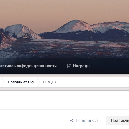
литика конфиденциальности
Награды
Плагины от Olol
GFM_1C
Поделиться
Подписч