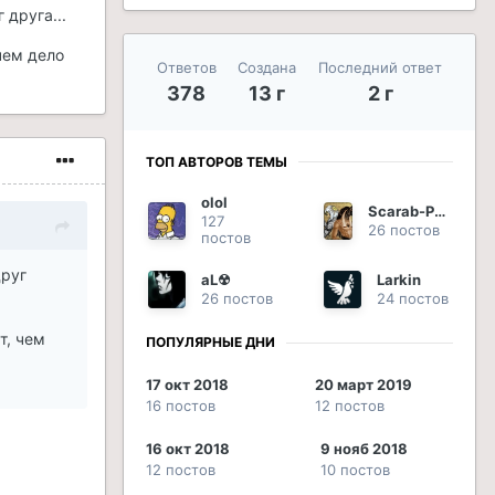
 друга...
чем дело
Ответов
Создана
Последний ответ
378
13 г
2 г
ТОП АВТОРОВ ТЕМЫ
olol
Scarab-Phoenix
127
26 постов
постов
друг
aL☢
Larkin
26 постов
24 постов
т, чем
ПОПУЛЯРНЫЕ ДНИ
17 окт 2018
20 март 2019
16 постов
12 постов
16 окт 2018
9 нояб 2018
12 постов
10 постов