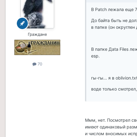
В Patch лежала еще 7
До байта быть не дол
в папке (он округлен д
Граждане
В папке Дata Files л
esp.
70
гы-гы... я в oblivion.
воде только смотрел, 
Ммм, нет. Посмотрел сво
имеют одинаковый разме
и числом вносимых испра