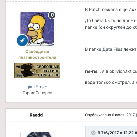
В Patch лежала еще 7.хх
До байта быть не должн
папке (он округлен до кб
В папке Дata Files лежи
Свободные
плагиностроители
гы-гы... я в oblivion.txt
воде только смотрел, а н
1.5 тыс
Город:
Северск
Raedd
Опубликовано
6 июля, 2017
В 7/6/2017 в 12:22 