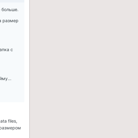
е больше.
 а размер
апка с
йму...
a files,
е размером