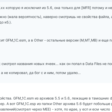
.хх которую я исключил из 5.6, она только для [MFR] потому и н
жно (мала вероятность), наверно смотришь не свойства файла,
о кб.).
ежит GFM_1C.esm, а в Other - остальные версии (M,MT,MB) и еще п
txt смотрел названия новых ячеек... как он попал в Data Files не по
а не копировал, да бог с и ним, потом удалю...
йства. GFM_1C.esm из архивов 5.5 и 5.6, лежащие в тамошних dat
р. А вот GFM_1C.esp из папки Other архива 5.6 будет побольш
влений(смотрел через MEE) - хотя, по идее, у есп и есм число