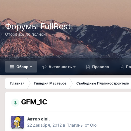
Форумы FullRest
Оторвись по полной!
Обзор
Активность
Правила
По
Главная
Гильдия Мастеров
Свободные Плагиностроители
GFM_1C
Автор
olol
,
22 декабря, 2012
в
Плагины от Olol