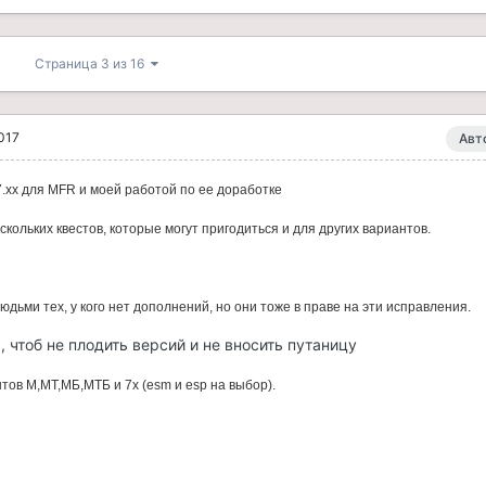
Страница 3 из 16
017
Авт
.хх для MFR и моей работой по ее доработке
кольких квестов, которые могут пригодиться и для других вариантов.
дьми тех, у кого нет дополнений, но они тоже в праве на эти исправления.
, чтоб не плодить версий и не вносить путаницу
тов М,МТ,МБ,МТБ и 7х (esm и esp на выбор).