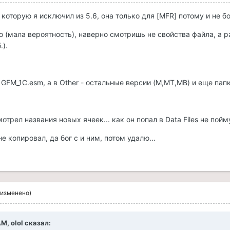
 которую я исключил из 5.6, она только для [MFR] потому и не б
о (мала вероятность), наверно смотришь не свойства файла, а р
.).
т GFM_1C.esm, а в Other - остальные версии (M,MT,MB) и еще папк
 смотрел названия новых ячеек... как он попал в Data Files не пойму
е копировал, да бог с и ним, потом удалю...
(изменено)
AM, olol сказал: