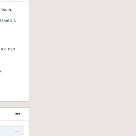
ольше.
азмер в
а с esp.
...