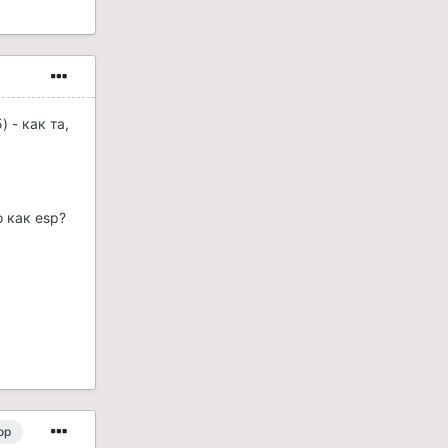
 - как та,
о как esp?
ор