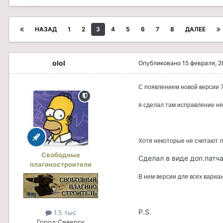
НАЗАД
1
2
3
4
5
6
7
8
ДАЛЕЕ
olol
Опубликовано
15 февраля, 2
С появлением новой версии 7
я сделал там исправление нес
Хотя некоторые не считают лю
Свободные
Сделал в виде доп.патча
плагиностроители
В нем версии для всех вариан
P.S.
1.5 тыс
Город:
Северск