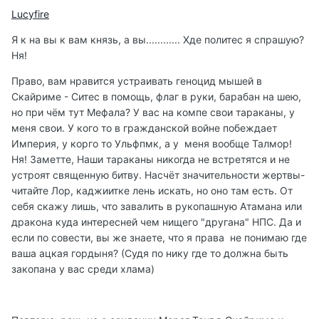
Lucyfire
Я к на вы к вам князь, а вы............ Хде политес я спрашую?
Ня!
Право, вам нравится устраивать геноцид мышей в
Скайриме - Ситес в помощь, флаг в руки, барабан на шею,
но при чём тут Мефала? У вас на компе свои тараканы, у
меня свои. У кого то в гражданской войне побеждает
Империя, у корго то Ульфпмк, а у меня вообще Талмор!
Ня! Заметте, Наши тараканы никогда не встретятся и не
устроят священную битву. Насчёт значительности жертвы-
читайте Лор, каджиитке лень искать, но оно там есть. От
себя скажу лишь, что завалить в рукопашную Атамана или
дракона куда интересней чем нищего "другана" НПС. Да и
если по совести, вы же знаете, что я права не понимаю где
ваша ацкая гордыня? (Судя по нику где то должна быть
закопана у вас среди хлама)