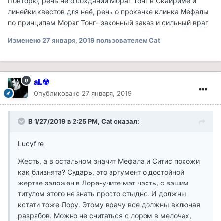
Повторю, речь не о сохдании Мораг Тонг в Скайриме и
линейки квестов для неё, речь о прокачке клинка Мефалы
по принципам Мораг Тонг- законный заказ и сильный враг
Изменено
27 января, 2019
пользователем Cat
aL☢
Опубликовано
27 января, 2019
В 1/27/2019 в 2:25 PM, Cat сказал:
Lucyfire
Жесть, а в остальном значит Мефала и Ситис похожи
как близнята? Сударь, это аргумент о достойной
жертве заложен в Лоре-учите мат часть, с вашим
титулом этого не знать просто стыдно. И должны
кстати тоже Лору. Этому врачу все должны включая
разрабов. Можно не считаться с лором в мелочах,