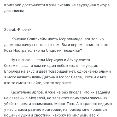
Критерий достойности я уже писала-не заурядная фигура
для клинка
Scarab-Phoenix
Конечно Солтсхейм часть Морроыинда, вот только
данмеры живут не только там. Вы и впрямь считаете, что
Коза Ностра только на Сицилии гнездится?
Ну не знаю......если Меридию и Азуру считать
бяками.......... то вам ни один небожитель не угодит.
Впрочем на вкус и цвет товарищей нет, однозначно злыми
я могу назвать лишь Дагона и Молог Баала, хотя и у них
кто то сможет найти, что то хорошее.
Касательно ярлов. я уже не раз писала, что их задания
не связаны с Мефалой, но являются примером законных
убийств, чем и занималась Мораг Тонг. А о красоте видимо
у нас с вами разные критериии, например мне нравятся
кошачьи ушки и хвостики, нахожу их милыми, вас к