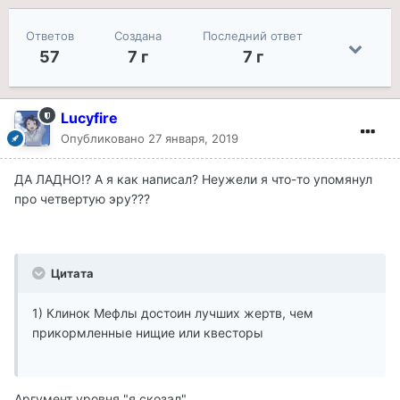
Ответов
Создана
Последний ответ
57
7 г
7 г
Lucyfire
Опубликовано
27 января, 2019
ДА ЛАДНО!? А я как написал? Неужели я что-то упомянул
про четвертую эру???
Цитата
1) Клинок Мефлы достоин лучших жертв, чем
прикормленные нищие или квесторы
Аргумент уровня "я скозал".