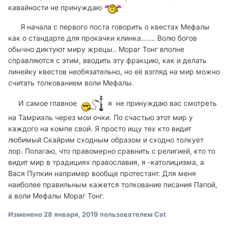
кавайности не принуждаю
Я начала с первого поста говорить о квестах Мефалы
как о стандарте для прокачки клинка....... Волю богов
обычно диктуют миру жрецы.. Мораг Тонг вполне
справляются с этим, вводить эту фракцию, как и делать
линейку квестов необязательно, но её взгляд на мир можно
считать толкованием воли Мефалы.
И самое главное
я не принуждаю вас смотреть
на Тамриэль через мои очки. По счастью этот мир у
каждого на компе свой. Я просто ищу тех кто видит
любимый Скайрим сходным образом и сходно толкует
лор. Полагаю, что правомерно сравнить с религией, кто то
видит мир в традициях православия, я -католицизма, а
Вася Пупкин например вообще протестант. Для меня
наиболее правильным кажется толкование писания Папой,
а воли Мефалы Мораг Тонг.
Изменено
28 января, 2019
пользователем Cat